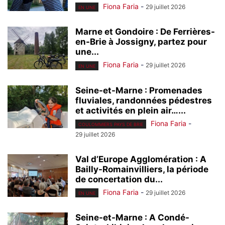
Fiona Faria
-
29 juillet 2026
EN UNE
Marne et Gondoire : De Ferrières-
en-Brie à Jossigny, partez pour
une...
Fiona Faria
-
29 juillet 2026
EN UNE
Seine-et-Marne : Promenades
fluviales, randonnées pédestres
et activités en plein air…...
Fiona Faria
-
COULOMMIERS PAYS DE BRIE
29 juillet 2026
Val d’Europe Agglomération : A
Bailly-Romainvilliers, la période
de concertation du...
Fiona Faria
-
29 juillet 2026
EN UNE
Seine-et-Marne : A Condé-