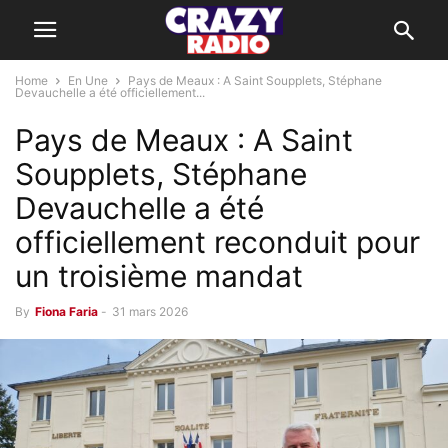
Home
En Une
Pays de Meaux : A Saint Soupplets, Stéphane
Devauchelle a été officiellement...
Pays de Meaux : A Saint
Soupplets, Stéphane
Devauchelle a été
officiellement reconduit pour
un troisième mandat
By
Fiona Faria
-
31 mars 2026