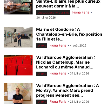
Sainte-Libiaire, les plus curieux
peuvent dormir à la...
Fiona Faria
-
COULOMMIERS PAYS DE BRIE
30 juillet 2026
Marne et Gondoire : A
Chanteloup-en-Brie, l’exposition
‘la Fille et le...
Fiona Faria
-
4 août 2026
EN UNE
Val d’Europe Agglomération :
Nicolas Canteloup, Marine
Leonardi ou même Arnaud...
Fiona Faria
-
31 juillet 2026
EN UNE
Val d’Europe Agglomération : A
Montry, Yannick Marc prend
progressivement ses...
Fiona Faria
-
28 juillet 2026
EN UNE