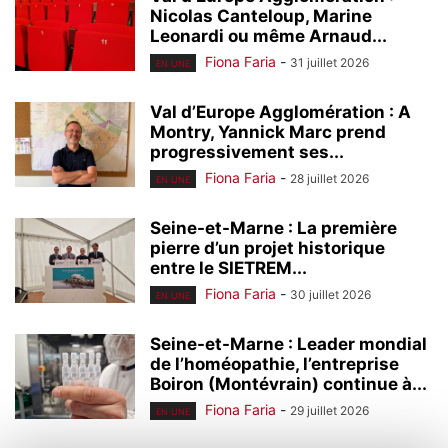
Nicolas Canteloup, Marine
Leonardi ou même Arnaud...
Fiona Faria
-
31 juillet 2026
EN UNE
Val d’Europe Agglomération : A
Montry, Yannick Marc prend
progressivement ses...
Fiona Faria
-
28 juillet 2026
EN UNE
Seine-et-Marne : La première
pierre d’un projet historique
entre le SIETREM...
Fiona Faria
-
30 juillet 2026
EN UNE
Seine-et-Marne : Leader mondial
de l’homéopathie, l’entreprise
Boiron (Montévrain) continue à...
Fiona Faria
-
29 juillet 2026
EN UNE