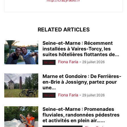
http://crazyradio.fr
RELATED ARTICLES
Seine-et-Marne : Récemment
installées à Vaires-Torcy, les
suites hôtelières flottantes de...
Fiona Faria
-
29 juillet 2026
EN UNE
Marne et Gondoire : De Ferrières-
en-Brie à Jossigny, partez pour
une...
Fiona Faria
-
29 juillet 2026
EN UNE
Seine-et-Marne : Promenades
fluviales, randonnées pédestres
et activités en plein air…...