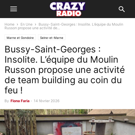
Home
En Une
Bussy-Saint-Georges : Insolite. L’équipe du Moulin
Russon propose une activité de...
Marne et Gondoire
Seine-et-Marne
Bussy-Saint-Georges :
Insolite. L’équipe du Moulin
Russon propose une activité
de team building au coin du
feu !
By
Fiona Faria
-
14 février 2026