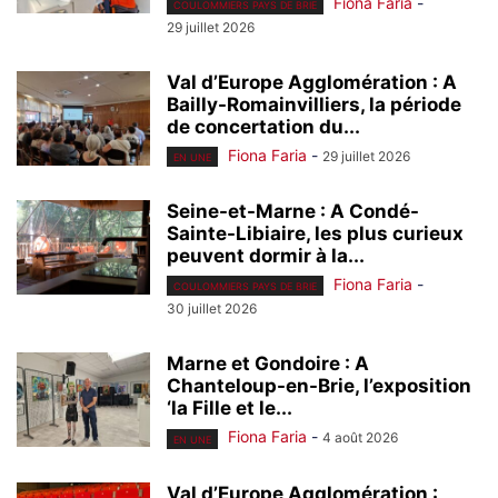
Fiona Faria
-
COULOMMIERS PAYS DE BRIE
29 juillet 2026
Val d’Europe Agglomération : A
Bailly-Romainvilliers, la période
de concertation du...
Fiona Faria
-
29 juillet 2026
EN UNE
Seine-et-Marne : A Condé-
Sainte-Libiaire, les plus curieux
peuvent dormir à la...
Fiona Faria
-
COULOMMIERS PAYS DE BRIE
30 juillet 2026
Marne et Gondoire : A
Chanteloup-en-Brie, l’exposition
‘la Fille et le...
Fiona Faria
-
4 août 2026
EN UNE
Val d’Europe Agglomération :