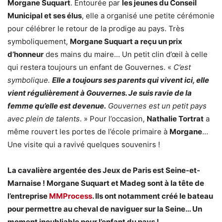
Morgane Suquart
. Entourée par
les jeunes du Conseil
Municipal et ses élus
, elle a organisé une petite cérémonie
pour célébrer le retour de la prodige au pays. Très
symboliquement,
Morgane Suquart a reçu un prix
d’honneur
des mains du maire… Un petit clin d’œil à celle
qui restera toujours un enfant de Gouvernes. «
C’est
symbolique.
Elle a toujours ses parents qui vivent ici, elle
vient régulièrement à Gouvernes. Je suis ravie de la
femme qu’elle est devenue.
Gouvernes est un petit pays
avec plein de talents
. » Pour l’occasion,
Nathalie Tortrat
a
même rouvert les portes de l’école primaire à
Morgane
…
Une visite qui a ravivé quelques souvenirs !
La cavalière argentée des Jeux de Paris est Seine-et-
Marnaise ! Morgane Suquart et Madeg sont à la tête de
l’entreprise
MMProcess
. Ils ont notamment créé le bateau
pour permettre au cheval de naviguer sur la Seine… Un
moment inoubliable pour l’enfant du pays !