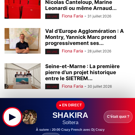
Nicolas Canteloup, Marine
Leonardi ou même Arnaud...
Fiona Faria
-
31 juillet 2026
EN UNE
Val d’Europe Agglomération : A
Montry, Yannick Marc prend
progressivement ses...
Fiona Faria
-
28 juillet 2026
EN UNE
Seine-et-Marne : La première
pierre d’un projet historique
entre le SIETREM...
Fiona Faria
-
30 juillet 2026
EN UNE
Seine-et-Marne : Leader mondial
● EN DIRECT
de l’homéopathie, l’entreprise
Boiron (Montévrain) continue à...
SHAKIRA
▶
C’était quoi ?
Fiona Faria
-
29 juillet 2026
Soltera
EN UNE
À suivre : 20:00 Crazy French avec Dj Crazy