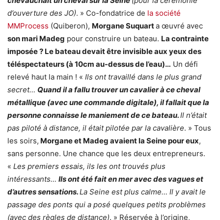
chevauchait un cheval sur la Seine
(pour la cérémonie
d’ouverture des JO)
. » Co-fondatrice de
la société
MMProcess
(Quiberon),
Morgane Suquart
a œuvré avec
son mari Madeg
pour construire un bateau.
La contrainte
imposée ? Le bateau devait être invisible aux yeux des
téléspectateurs
(à 10cm au-dessus de l’eau)…
Un défi
relevé haut la main ! «
Ils ont travaillé dans le plus grand
secret…
Quand il a fallu trouver un cavalier à ce cheval
métallique (avec une commande digitale), il fallait que la
personne connaisse le maniement de ce bateau.
Il n’était
pas piloté à distance, il était pilotée par la cavalière
. » Tous
les soirs,
Morgane et Madeg avaient la Seine pour eux
,
sans personne. Une chance que les deux entrepreneurs.
«
Les premiers essais, ils les ont trouvés plus
intéressants…
Ils ont été fait en mer avec des vagues et
d’autres sensations.
La Seine est plus calme… Il y avait le
passage des ponts qui a posé quelques petits problèmes
(avec des règles de distance)
. » Réservée à l’origine,