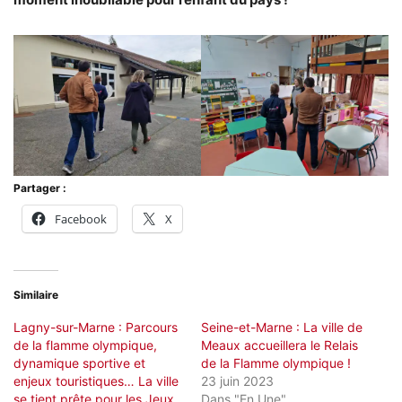
Partager :
Facebook
X
Similaire
Lagny-sur-Marne : Parcours
Seine-et-Marne : La ville de
de la flamme olympique,
Meaux accueillera le Relais
dynamique sportive et
de la Flamme olympique !
enjeux touristiques… La ville
23 juin 2023
se tient prête pour les Jeux
Dans "En Une"