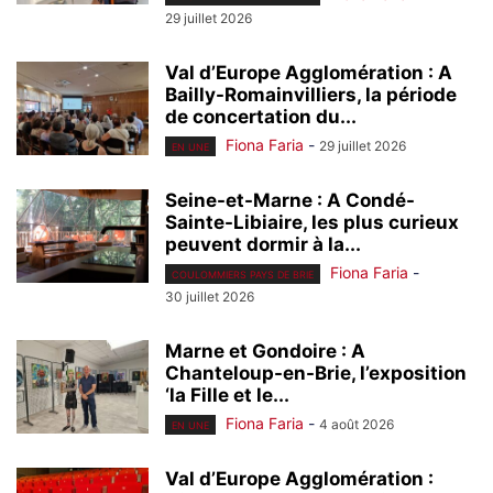
29 juillet 2026
Val d’Europe Agglomération : A
Bailly-Romainvilliers, la période
de concertation du...
Fiona Faria
-
29 juillet 2026
EN UNE
Seine-et-Marne : A Condé-
Sainte-Libiaire, les plus curieux
peuvent dormir à la...
Fiona Faria
-
COULOMMIERS PAYS DE BRIE
30 juillet 2026
Marne et Gondoire : A
Chanteloup-en-Brie, l’exposition
‘la Fille et le...
Fiona Faria
-
4 août 2026
EN UNE
Val d’Europe Agglomération :