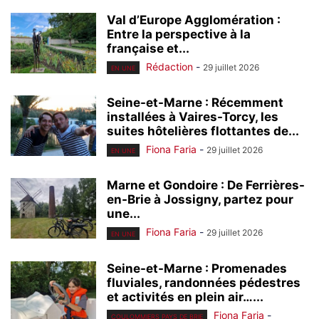
Val d’Europe Agglomération :
Entre la perspective à la
française et...
Rédaction
-
29 juillet 2026
EN UNE
Seine-et-Marne : Récemment
installées à Vaires-Torcy, les
suites hôtelières flottantes de...
Fiona Faria
-
29 juillet 2026
EN UNE
Marne et Gondoire : De Ferrières-
en-Brie à Jossigny, partez pour
une...
Fiona Faria
-
29 juillet 2026
EN UNE
Seine-et-Marne : Promenades
fluviales, randonnées pédestres
et activités en plein air…...
Fiona Faria
-
COULOMMIERS PAYS DE BRIE