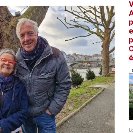
V
A
p
e
p
C
é
L