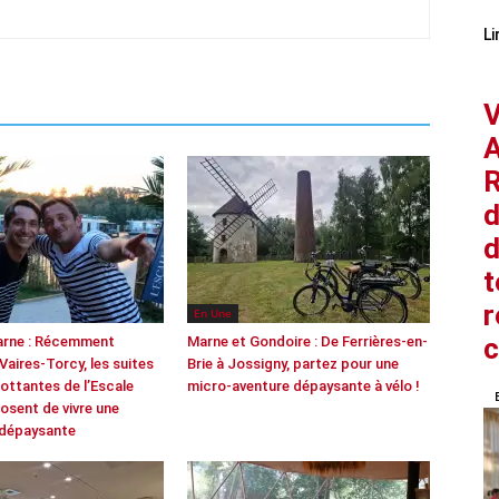
Li
V
A
R
d
d
t
r
En Une
arne : Récemment
Marne et Gondoire : De Ferrières-en-
 Vaires-Torcy, les suites
Brie à Jossigny, partez pour une
lottantes de l’Escale
micro-aventure dépaysante à vélo !
osent de vivre une
 dépaysante