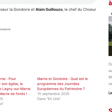
à
hoeur la Gondoire et
Alain Guillouzo
, le chef du Choeur
Gondoire
De
av
M
rne : Pour
Marne et Gondoire : Quel est le
se
son église, la
programme des Journées
 Lagny-sur-Marne
Européennes du Patrimoine ?
Li
llecte de fonds !
15 septembre 2025
25
Dans "En Une"
ne"
S