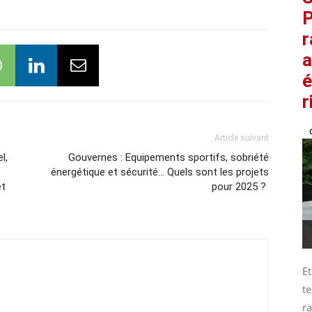
P
r
a
é
r
Article suivant
l,
Gouvernes : Equipements sportifs, sobriété
énergétique et sécurité… Quels sont les projets
et
pour 2025 ?
Et
te
ra