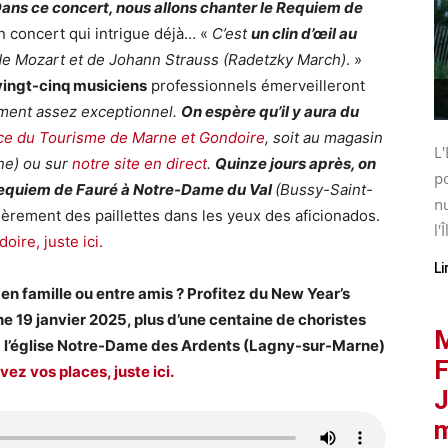
ans ce concert, nous allons chanter le Requiem de
Un concert qui intrigue déjà… «
C’est
un clin d’œil au
e de Mozart et de Johann Strauss (Radetzky March)
. »
vingt-cinq musiciens
professionnels émerveilleront
ment assez exceptionnel.
On espère qu’il y aura du
ice du Tourisme de Marne et Gondoire
, soit au magasin
L'
ne) ou sur
notre site en direct
.
Quinze jours après, on
po
e Requiem de Fauré à Notre-Dame du Val
(Bussy-Saint-
nu
ièrement des paillettes dans les yeux des aficionados.
l'Î
ire, juste ici.
Li
n famille ou entre amis ? Profitez du New Year’s
 19 janvier 2025, plus d’une centaine de choristes
M
à l’église Notre-Dame des Ardents (Lagny-sur-Marne)
F
ez vos places, juste ici.
J
m