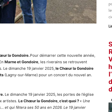
p
le
ci
Li
S
R
œur la Gondoire.
Pour démarrer cette nouvelle année,
V
 En
Marne et Gondoire
, les riverains se retrouvent
h
. Le dimanche 19 janvier 2025,
le Chœur la Gondoire
l
ts
(Lagny-sur-Marne) pour un concert du nouvel an.
d
d
e.
Le dimanche 19 janvier 2025,
les portes de l’église
x artistes.
Le Chœur la Gondoire, c’est quoi ?
«
Une
… et qui fêtera ses 50 ans en 2026. Le 19 janvier