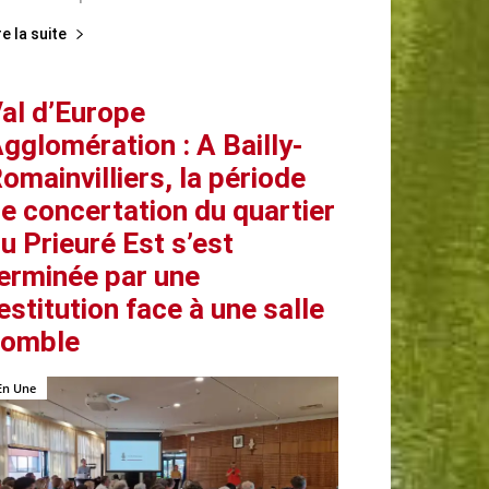
re la suite
al d’Europe
gglomération : A Bailly-
omainvilliers, la période
e concertation du quartier
u Prieuré Est s’est
erminée par une
estitution face à une salle
comble
En Une