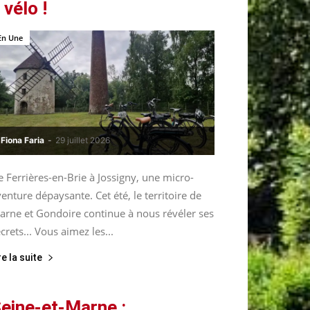
 vélo !
En Une
Fiona Faria
-
29 juillet 2026
 Ferrières-en-Brie à Jossigny, une micro-
enture dépaysante. Cet été, le territoire de
arne et Gondoire continue à nous révéler ses
crets... Vous aimez les...
re la suite
eine-et-Marne :