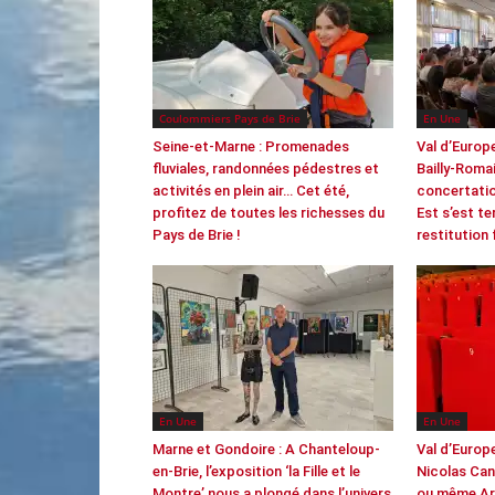
Coulommiers Pays de Brie
En Une
Seine-et-Marne : Promenades
Val d’Europ
fluviales, randonnées pédestres et
Bailly-Romai
activités en plein air… Cet été,
concertatio
profitez de toutes les richesses du
Est s’est t
Pays de Brie !
restitution 
En Une
En Une
Marne et Gondoire : A Chanteloup-
Val d’Europ
en-Brie, l’exposition ‘la Fille et le
Nicolas Can
Montre’ nous a plongé dans l’univers
ou même Ar