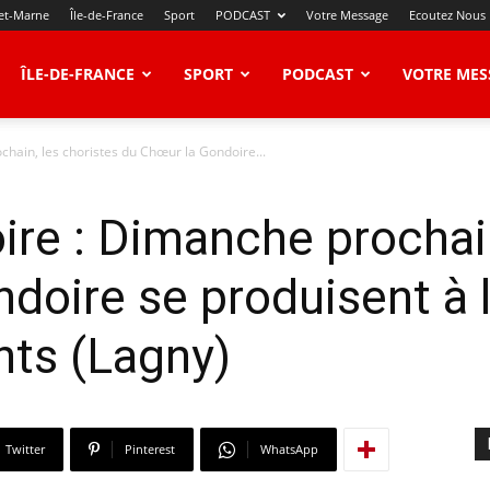
et-Marne
Île-de-France
Sport
PODCAST
Votre Message
Ecoutez Nous
ÎLE-DE-FRANCE
SPORT
PODCAST
VOTRE MES
hain, les choristes du Chœur la Gondoire...
re : Dimanche prochain
doire se produisent à l
ts (Lagny)
Twitter
Pinterest
WhatsApp