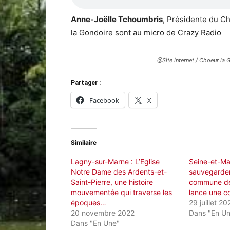
Anne-Joëlle Tchoumbris
, Présidente du C
la Gondoire sont au micro de Crazy Radio
@Site internet / Choeur la 
Partager :
Facebook
X
Similaire
Lagny-sur-Marne : L’Eglise
Seine-et-Ma
Notre Dame des Ardents-et-
sauvegarder 
Saint-Pierre, une histoire
commune de
mouvementée qui traverse les
lance une co
époques…
29 juillet 20
20 novembre 2022
Dans "En U
Dans "En Une"