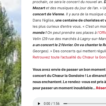
prochain, ce sera le concert du nouvel an.
D
Mozart
et des musiques du jour de l’an
. » 
concert de Vienne
. Il y aura de la musiqu
Dans l’église,
une centaine de choristes et 
les plus curieux d’entre vous. «
C’est un mo
monde !
On peut prendre ses places à
l’Off
Velin (29 rue des marchés à Lagny-sur-Mar
a un concert le 2 février. On va chanter l
Georges)
. » Des concerts qui mettent régul
Retrouvez toute l’actualité du Chœur la Gondo
Vous avez envie de passer un bon moment e
concert du Chœur la Gondoire ! Le dimanche
nous enchantent. Le rendez-vous est pris 
pour passer un moment inoubliable…
Réserv