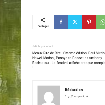
Partager
Article précédent
Meaux Rire de Rire : Sixième édition. Paul Mirabe
Nawell Madani, Panayotis Pascot et Anthony
Bechtatou… Le festival affiche presque compl
!
Rédaction
http://crazyradio.fr