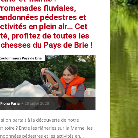
romenades fluviales,
andonnées pédestres et
ctivités en plein air… Cet
té, profitez de toutes les
ichesses du Pays de Brie !
Coulommiers Pays de Brie
Fiona Faria
-
29 juillet 2026
 si on partait à la découverte de notre
rritoire ? Entre les flâneries sur la Marne, les
ndonnées pédestres et les activités en...