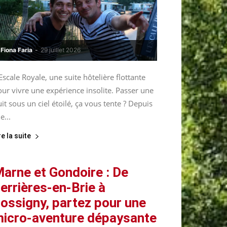
Fiona Faria
-
29 juillet 2026
Escale Royale, une suite hôtelière flottante
ur vivre une expérience insolite. Passer une
it sous un ciel étoilé, ça vous tente ? Depuis
le...
re la suite
arne et Gondoire : De
errières-en-Brie à
ossigny, partez pour une
icro-aventure dépaysante