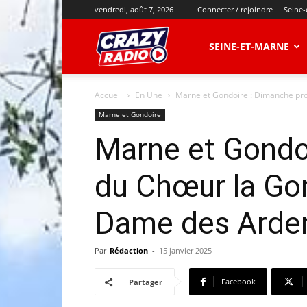
vendredi, août 7, 2026
Connecter / rejoindre
Seine-
CRAZY
SEINE-ET-MARNE
Accueil
En Une
Marne et Gondoire : Dimanche proc
RADIO
Marne et Gondoire
Marne et Gondoi
du Chœur la Gon
Dame des Arden
Par
Rédaction
-
15 janvier 2025
Facebook
Partager