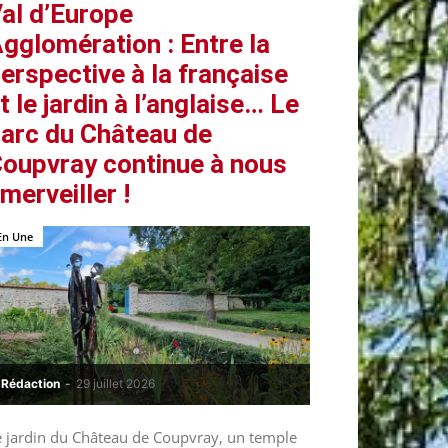
al d’Europe
gglomération : Entre la
erspective à la française
t le jardin à l’anglaise… Le
arc du Château de
oupvray continue à nous
merveiller !
En Une
Rédaction
-
29 juillet 2026
e jardin du Château de Coupvray, un temple