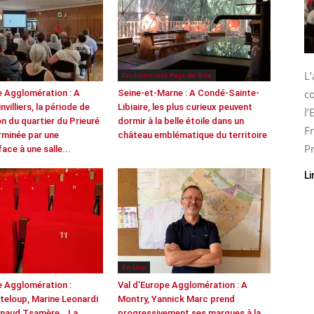
L
Coulommiers Pays de Brie
co
e Agglomération : A
Seine-et-Marne : A Condé-Sainte-
nvilliers, la période de
Libiaire, les plus curieux peuvent
l
n du quartier du Prieuré
dormir à la belle étoile dans un
Fr
erminée par une
château emblématique du territoire
Pr
face à une salle...
Li
En Une
e Agglomération :
Val d’Europe Agglomération : A
teloup, Marine Leonardi
Montry, Yannick Marc prend
naud Tsamère… La
progressivement ses marques à la