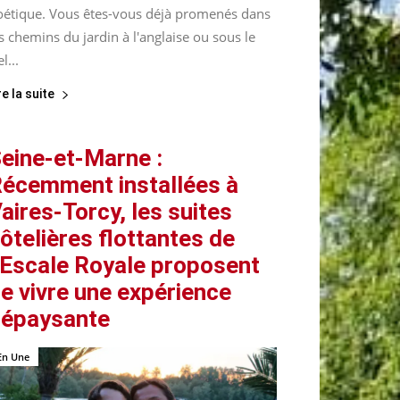
oétique. Vous êtes-vous déjà promenés dans
s chemins du jardin à l'anglaise ou sous le
el...
re la suite
eine-et-Marne :
écemment installées à
aires-Torcy, les suites
ôtelières flottantes de
’Escale Royale proposent
e vivre une expérience
épaysante
En Une