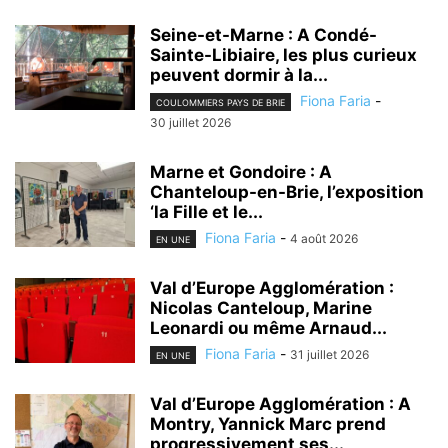
Seine-et-Marne : A Condé-
Sainte-Libiaire, les plus curieux
peuvent dormir à la...
Fiona Faria
-
COULOMMIERS PAYS DE BRIE
30 juillet 2026
Marne et Gondoire : A
Chanteloup-en-Brie, l’exposition
‘la Fille et le...
Fiona Faria
-
4 août 2026
EN UNE
Val d’Europe Agglomération :
Nicolas Canteloup, Marine
Leonardi ou même Arnaud...
Fiona Faria
-
31 juillet 2026
EN UNE
Val d’Europe Agglomération : A
Montry, Yannick Marc prend
progressivement ses...