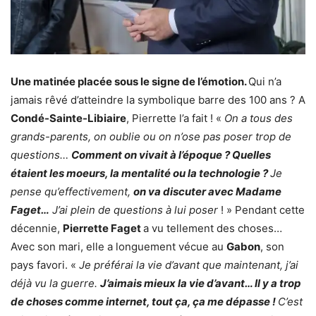
Une matinée placée sous le signe de l’émotion.
Qui n’a
jamais rêvé d’atteindre la symbolique barre des 100 ans ? A
Condé-Sainte-Libiaire
, Pierrette l’a fait ! «
On a tous des
grands-parents, on oublie ou on n’ose pas poser trop de
questions…
Comment on vivait à l’époque ? Quelles
étaient les moeurs, la mentalité ou la technologie ?
Je
pense qu’effectivement,
on va discuter avec Madame
Faget…
J’ai plein de questions à lui poser
! » Pendant cette
décennie,
Pierrette Faget
a vu tellement des choses…
Avec son mari, elle a longuement vécue au
Gabon
, son
pays favori. «
Je préférai la vie d’avant que maintenant, j’ai
déjà vu la guerre.
J’aimais mieux la vie d’avant… Il y a trop
de choses comme internet, tout ça, ça me dépasse !
C’est