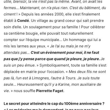
utile, biensûr, la vie n’est pas la même. Avant, on avait les
fermes… Maintenant, on n’a plus rien. C’est du bâtiment, du
ciment
! » Depuis les années 2000, elle s’est finalement
établi à
Condé
. Un village au grand coeur qui sait prendre
soin d’elle. Un soulagement pour sa famille ! Pour célèbrer
sa centième bougie, elle pouvait tout naturellement
compter sur l’équipe municipale… Un hommage qui lui a
mis les larmes aux yeux. «
Je l’ai su mais je ne m’y
attendais pas…
C’est un évènement pour moi, il ne faut
pas que j’y pense parce que quand je pleure, je pleure.
Je
suis un peu émue
. » Symboliquement, toute sa famille s’est
déplacée en mairie pour l’occasion. «
Mes deux fils ne sont
pas là, l’un est à Limognes, l’autre à Tours. Je suis toute
seule… Heureusement qu’il y a Karine, mon auxiliaire de
vie
. » nous souffle
Pierrette Faget
.
Le secret pour atteindre le cap du 100ème anniversaire ?
«
Les médecins me le demandent, je ne peux pas leur