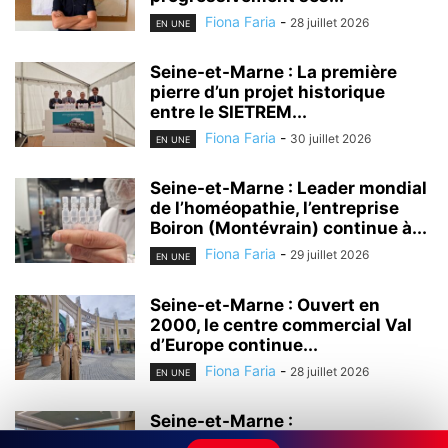
Fiona Faria
-
28 juillet 2026
EN UNE
Seine-et-Marne : La première
pierre d’un projet historique
entre le SIETREM...
Fiona Faria
-
30 juillet 2026
EN UNE
Seine-et-Marne : Leader mondial
de l’homéopathie, l’entreprise
Boiron (Montévrain) continue à...
Fiona Faria
-
29 juillet 2026
EN UNE
Seine-et-Marne : Ouvert en
2000, le centre commercial Val
d’Europe continue...
Fiona Faria
-
28 juillet 2026
EN UNE
Seine-et-Marne :
L’universitarisation du Grand