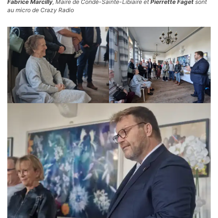
Fabrice Marcilly
, Maire de Condé-Sainte-Libiaire et
Pierrette Faget
sont
au micro de Crazy Radio