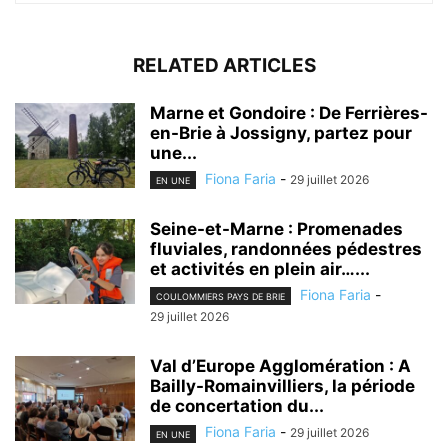
RELATED ARTICLES
Marne et Gondoire : De Ferrières-
en-Brie à Jossigny, partez pour
une...
Fiona Faria
-
29 juillet 2026
EN UNE
Seine-et-Marne : Promenades
fluviales, randonnées pédestres
et activités en plein air…...
Fiona Faria
-
COULOMMIERS PAYS DE BRIE
29 juillet 2026
Val d’Europe Agglomération : A
Bailly-Romainvilliers, la période
de concertation du...
Fiona Faria
-
29 juillet 2026
EN UNE