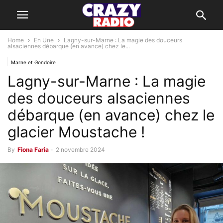
Home
En Une
Lagny-sur-Marne : La magie des douceurs
alsaciennes débarque (en avance) chez le...
Marne et Gondoire
Lagny-sur-Marne : La magie
des douceurs alsaciennes
débarque (en avance) chez le
glacier Moustache !
By
Fiona Faria
-
2 novembre 2024