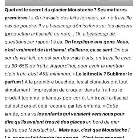
Quel est le secret du glacier Moustache ? Ses matières
premières !
«
On travaille des laits fermiers, on ne travaille
pas de poudre. Il y a beaucoup d’émissions sur les glaciers
(production artisanale ou non)… On a beaucoup de
questions par rapport à ça.
On l’explique aux gens. Nous,
c’est vraiment de l’artisanal, d’ailleurs, ça se sent.
On est
sur du vrai lait, on est sur des vrais fruits, on travaille avec
du 60-65% de fruits. Aujourd’hui, pour avoir la mention
plein fruit, c’est 45% minimum
. »
Le leitmotiv ? Sublimer le
parfum !
A la première bouchée, les aficionados ont tout
simplement l’impression de croquer dans le fruit ou le
produit (comme le fameux pop-corn). Un travail artisanal
qui est d’ors et déjà reconnu par les enfants. «
Cette
année, on a vu
les enfants qui venaient vers nous pour
dire qu’ils avaient trouvé des glaces
en bord de mer
(autre que Moustache)…
Mais eux, c’est que Moustache !
Là, ça nous fait fondre les coeurs… C’est trop mignon !