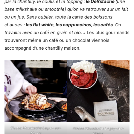
par la chantilly, le coulis et le topping :
le Déli’stache
(une
base milkshake ou smoothie) qu’on va retrouver sur un lait
ou un jus. Sans oublier, toute la carte des boissons
chaudes :
les flat white, les cappuccinos, les cafés
. On
travaille avec un café en grain et bio
. » Les plus gourmands
trouveront même un café ou un chocolat viennois
accompagné d’une chantilly maison.
Glaces Moustache Lagny-sur-
Glaces Moustache Lagny-sur-
Marne
Marne