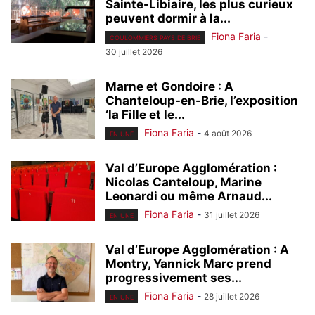
Sainte-Libiaire, les plus curieux
peuvent dormir à la...
Fiona Faria
-
COULOMMIERS PAYS DE BRIE
30 juillet 2026
Marne et Gondoire : A
Chanteloup-en-Brie, l’exposition
‘la Fille et le...
Fiona Faria
-
4 août 2026
EN UNE
Val d’Europe Agglomération :
Nicolas Canteloup, Marine
Leonardi ou même Arnaud...
Fiona Faria
-
31 juillet 2026
EN UNE
Val d’Europe Agglomération : A
Montry, Yannick Marc prend
progressivement ses...
Fiona Faria
-
28 juillet 2026
EN UNE