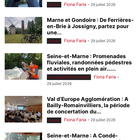
Fiona Faria
-
29 juillet 2026
EN UNE
Marne et Gondoire : De Ferrières-
en-Brie à Jossigny, partez pour
une...
Fiona Faria
-
29 juillet 2026
EN UNE
Seine-et-Marne : Promenades
fluviales, randonnées pédestres
et activités en plein air…...
Fiona Faria
-
COULOMMIERS PAYS DE BRIE
29 juillet 2026
Val d’Europe Agglomération : A
Bailly-Romainvilliers, la période
de concertation du...
Fiona Faria
-
29 juillet 2026
EN UNE
Seine-et-Marne : A Condé-