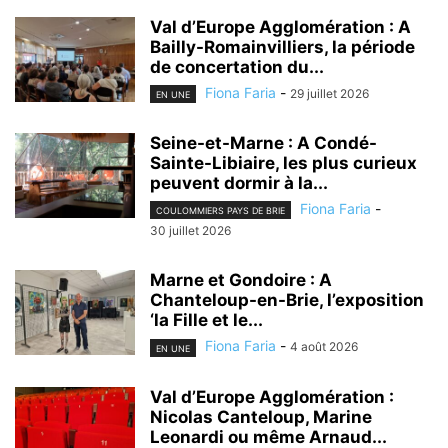
Val d’Europe Agglomération : A
Bailly-Romainvilliers, la période
de concertation du...
Fiona Faria
-
29 juillet 2026
EN UNE
Seine-et-Marne : A Condé-
Sainte-Libiaire, les plus curieux
peuvent dormir à la...
Fiona Faria
-
COULOMMIERS PAYS DE BRIE
30 juillet 2026
Marne et Gondoire : A
Chanteloup-en-Brie, l’exposition
‘la Fille et le...
Fiona Faria
-
4 août 2026
EN UNE
Val d’Europe Agglomération :
Nicolas Canteloup, Marine
Leonardi ou même Arnaud...