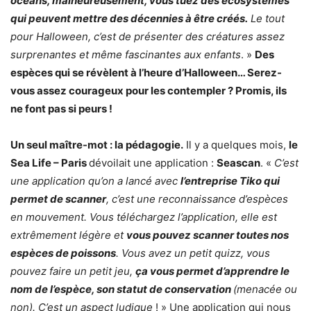
océans, malheureusement, vous tuez des écosystèmes
qui peuvent mettre des décennies à être créés.
Le tout
pour Halloween, c’est de présenter des créatures assez
surprenantes et même fascinantes aux enfants
. »
Des
espèces qui se révèlent à l’heure d’Halloween… Serez-
vous assez courageux pour les contempler ? Promis, ils
ne font pas si peurs !
Un seul maître-mot : la pédagogie.
Il y a quelques mois,
le
Sea Life – Paris
dévoilait une application :
Seascan
. «
C’est
une application qu’on a lancé avec
l’entreprise Tiko qui
permet de scanner
, c’est une reconnaissance d’espèces
en mouvement. Vous téléchargez l’application, elle est
extrêmement légère et
vous pouvez scanner toutes nos
espèces de poissons
. Vous avez un petit quizz, vous
pouvez faire un petit jeu,
ça vous permet d’apprendre le
nom de l’espèce, son statut de conservation
(menacée ou
non). C’est un aspect ludique
! » Une application qui nous