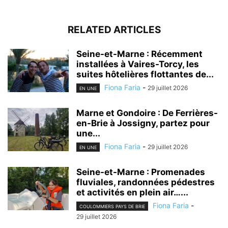
RELATED ARTICLES
Seine-et-Marne : Récemment
installées à Vaires-Torcy, les
suites hôtelières flottantes de...
Fiona Faria
-
29 juillet 2026
EN UNE
Marne et Gondoire : De Ferrières-
en-Brie à Jossigny, partez pour
une...
Fiona Faria
-
29 juillet 2026
EN UNE
Seine-et-Marne : Promenades
fluviales, randonnées pédestres
et activités en plein air…...
Fiona Faria
-
COULOMMIERS PAYS DE BRIE
29 juillet 2026