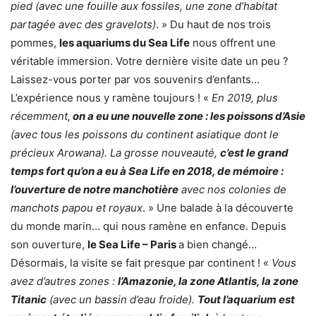
pied (avec une fouille aux fossiles, une zone d’habitat
partagée avec des gravelots)
. » Du haut de nos trois
pommes,
les aquariums du Sea Life
nous offrent une
véritable immersion. Votre dernière visite date un peu ?
Laissez-vous porter par vos souvenirs d’enfants…
L’expérience nous y ramène toujours ! «
En 2019, plus
récemment,
on a eu une nouvelle zone : les poissons d’Asie
(avec tous les poissons du continent asiatique dont le
précieux Arowana). La grosse nouveauté,
c’est le grand
temps fort qu’on a eu à Sea Life en 2018, de mémoire :
l’ouverture de notre manchotière
avec nos colonies de
manchots papou et royaux
. » Une balade à la découverte
du monde marin… qui nous ramène en enfance. Depuis
son ouverture,
le Sea Life – Paris
a bien changé…
Désormais, la visite se fait presque par continent ! «
Vous
avez d’autres zones :
l’Amazonie, la zone Atlantis, la zone
Titanic
(avec un bassin d’eau froide).
Tout l’aquarium est