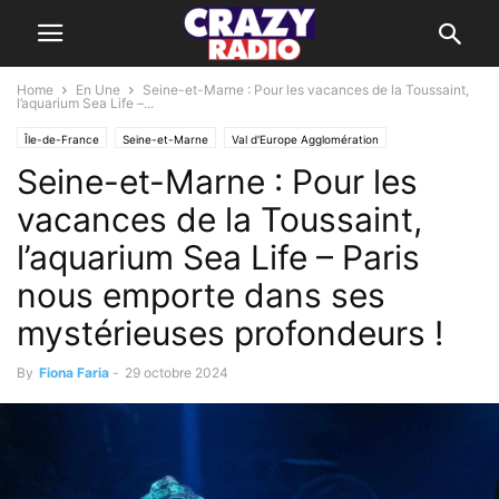
Home
En Une
Seine-et-Marne : Pour les vacances de la Toussaint,
l’aquarium Sea Life –...
Île-de-France
Seine-et-Marne
Val d'Europe Agglomération
Seine-et-Marne : Pour les
vacances de la Toussaint,
l’aquarium Sea Life – Paris
nous emporte dans ses
mystérieuses profondeurs !
By
Fiona Faria
-
29 octobre 2024