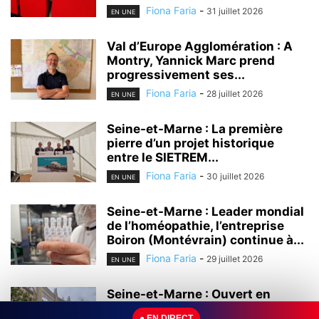
Fiona Faria
-
31 juillet 2026
EN UNE
Val d’Europe Agglomération : A
Montry, Yannick Marc prend
progressivement ses...
Fiona Faria
-
28 juillet 2026
EN UNE
Seine-et-Marne : La première
pierre d’un projet historique
entre le SIETREM...
Fiona Faria
-
30 juillet 2026
EN UNE
Seine-et-Marne : Leader mondial
de l’homéopathie, l’entreprise
Boiron (Montévrain) continue à...
Fiona Faria
-
29 juillet 2026
EN UNE
Seine-et-Marne : Ouvert en
2000, le centre commercial Val
● EN DIRECT