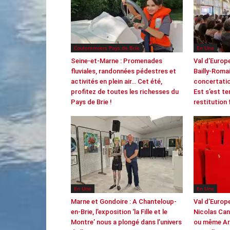
Coulommiers Pays de Brie
En Une
Seine-et-Marne : Promenades
Val d’Europ
fluviales, randonnées pédestres et
Bailly-Romai
activités en plein air… Cet été,
concertatio
profitez de toutes les richesses du
Est s’est t
Pays de Brie !
restitution 
En Une
En Une
Marne et Gondoire : A Chanteloup-
Val d’Europ
en-Brie, l’exposition ‘la Fille et le
Nicolas Can
Montre’ nous a plongé dans l’univers
ou même Ar