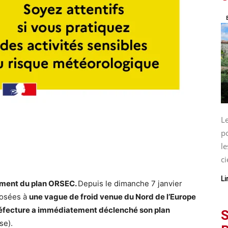
L
p
le
ci
Li
ement du plan ORSEC.
Depuis le dimanche 7 janvier
posées à
une vague de froid venue du Nord de l’Europe
éfecture a immédiatement déclenché son plan
S
se).