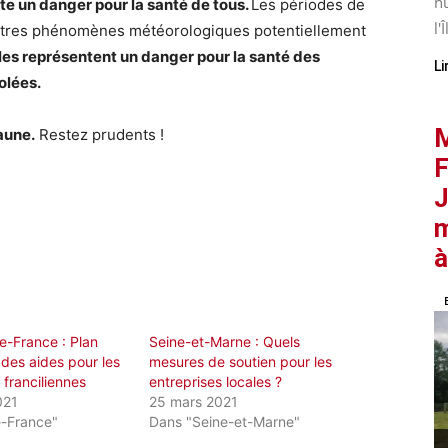
nu
te un danger pour la santé de tous.
Les périodes de
l'Î
’autres phénomènes météorologiques potentiellement
les représentent un danger pour la santé des
Li
olées.
M
aune.
Restez prudents !
F
J
m
à
e-France : Plan
Seine-et-Marne : Quels
 des aides pour les
mesures de soutien pour les
 franciliennes
entreprises locales ?
021
25 mars 2021
e-France"
Dans "Seine-et-Marne"