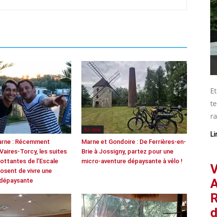
Et
te
ra
En Une
Li
arne : Récemment
Marne et Gondoire : De Ferrières-en-
 Vaires-Torcy, les suites
Brie à Jossigny, partez pour une
lottantes de l’Escale
micro-aventure dépaysante à vélo !
V
osent de vivre une
A
 dépaysante
R
d