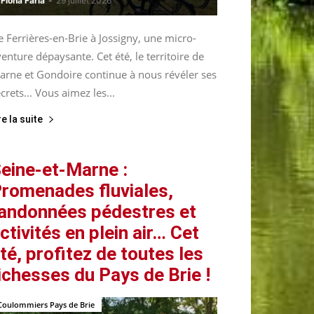
Fiona Faria
-
29 juillet 2026
 Ferrières-en-Brie à Jossigny, une micro-
enture dépaysante. Cet été, le territoire de
arne et Gondoire continue à nous révéler ses
crets... Vous aimez les...
re la suite
eine-et-Marne :
romenades fluviales,
andonnées pédestres et
ctivités en plein air… Cet
té, profitez de toutes les
ichesses du Pays de Brie !
Coulommiers Pays de Brie