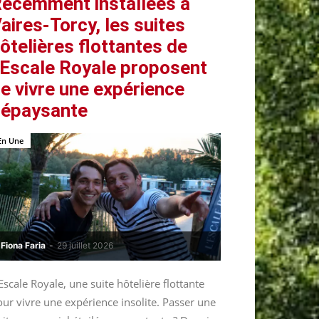
écemment installées à
aires-Torcy, les suites
ôtelières flottantes de
’Escale Royale proposent
e vivre une expérience
épaysante
En Une
Fiona Faria
-
29 juillet 2026
Escale Royale, une suite hôtelière flottante
ur vivre une expérience insolite. Passer une