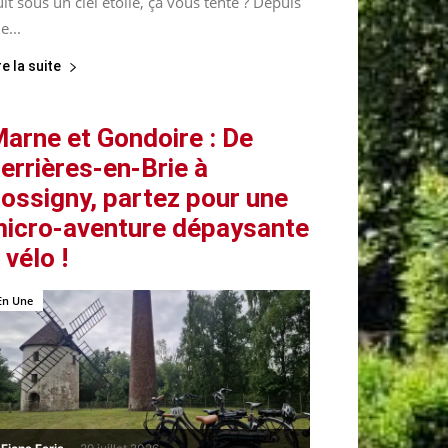
it sous un ciel étoilé, ça vous tente ? Depuis
le...
re la suite
arne et Gondoire : De
errières-en-Brie à
ossigny, partez pour une
icro-aventure dépaysante
 vélo !
En Une