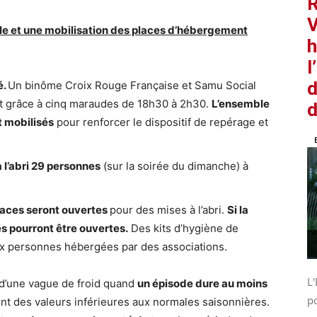
R
V
iale et une mobilisation des places d’hébergement
h
l
d
é.
Un binôme Croix Rouge Française et Samu Social
nt grâce à cinq maraudes de 18h30 à 2h30.
L’ensemble
d
t mobilisés
pour renforcer le dispositif de repérage et
 l’abri 29 personnes
(sur la soirée du dimanche) à
laces seront ouvertes
pour des mises à l’abri.
Si la
es pourront être ouvertes.
Des kits d’hygiène de
ux personnes hébergées par des associations.
L'
 d’une vague de froid quand
un épisode dure au moins
po
nt des valeurs inférieures aux normales saisonnières.