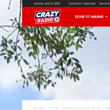
samedi, août 8, 2026
Connecter / rejoindre
Seine-e
CRAZY
SEINE-ET-MARNE
RADIO
Accueil
En Une
Grand froid Seine-et-Marne : Le d