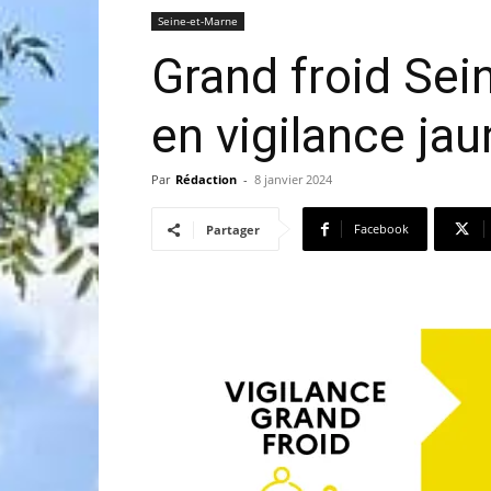
Seine-et-Marne
Grand froid Sei
en vigilance ja
Par
Rédaction
-
8 janvier 2024
Facebook
Partager