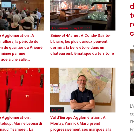
d
t
r
Coulommiers Pays de Brie
e Agglomération : A
Seine-et-Marne : A Condé-Sainte-
nvilliers, la période de
Libiaire, les plus curieux peuvent
n du quartier du Prieuré
dormir à la belle étoile dans un
erminée par une
château emblématique du territoire
face à une salle...
L
En Une
co
e Agglomération :
Val d’Europe Agglomération : A
l
teloup, Marine Leonardi
Montry, Yannick Marc prend
Fr
naud Tsamère… La
progressivement ses marques à la