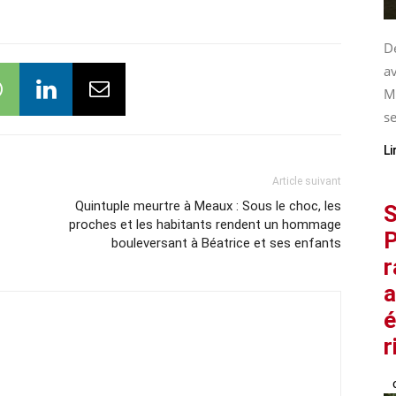
De
av
M
se
Li
Article suivant
Quintuple meurtre à Meaux : Sous le choc, les
S
proches et les habitants rendent un hommage
P
bouleversant à Béatrice et ses enfants
r
a
é
r