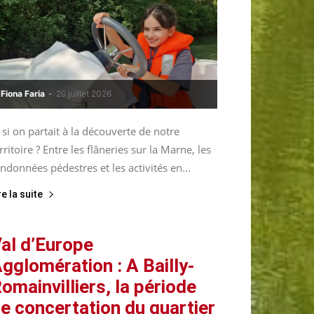
Fiona Faria
-
29 juillet 2026
 si on partait à la découverte de notre
rritoire ? Entre les flâneries sur la Marne, les
ndonnées pédestres et les activités en...
re la suite
al d’Europe
gglomération : A Bailly-
omainvilliers, la période
e concertation du quartier