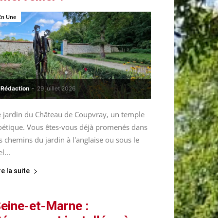
En Une
Rédaction
-
29 juillet 2026
e jardin du Château de Coupvray, un temple
oétique. Vous êtes-vous déjà promenés dans
s chemins du jardin à l'anglaise ou sous le
el...
re la suite
eine-et-Marne :