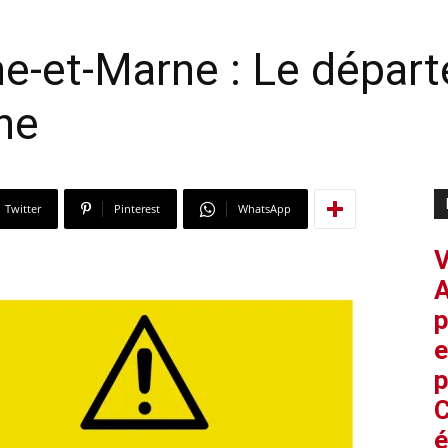
ne-et-Marne : Le dépar
une
Twitter
Pinterest
WhatsApp
V
A
p
e
p
C
é