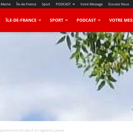
t-Marne
Île-de-France
Sport
PODCAST
Votre Message
Ecoutez Nous
ÎLE-DE-FRANCE
SPORT
PODCAST
VOTRE MES
épartement est placé en vigilance jaune