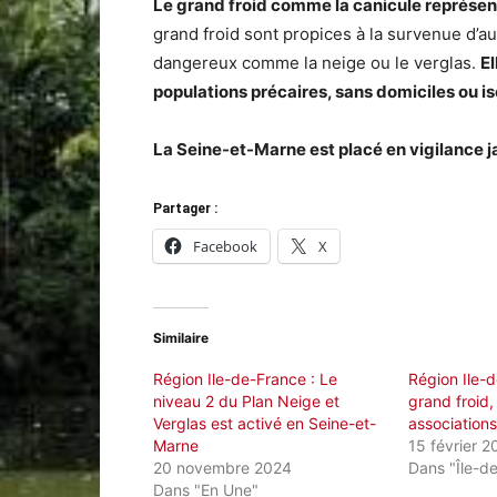
Le grand froid comme la canicule représen
grand froid sont propices à la survenue d
dangereux comme la neige ou le verglas.
El
populations précaires, sans domiciles ou is
La Seine-et-Marne est placé en vigilance j
Partager :
Facebook
X
Similaire
Région Ile-de-France : Le
Région Ile-d
niveau 2 du Plan Neige et
grand froid,
Verglas est activé en Seine-et-
associations
Marne
15 février 2
20 novembre 2024
Dans "Île-d
Dans "En Une"