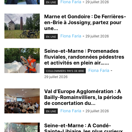
Fiona Faria
-
29 juillet 2026
EN UNE
Marne et Gondoire : De Ferrières-
en-Brie à Jossigny, partez pour
une...
Fiona Faria
-
29 juillet 2026
EN UNE
Seine-et-Marne : Promenades
fluviales, randonnées pédestres
et activités en plein air…...
Fiona Faria
-
COULOMMIERS PAYS DE BRIE
29 juillet 2026
Val d’Europe Agglomération : A
Bailly-Romainvilliers, la période
de concertation du...
Fiona Faria
-
29 juillet 2026
EN UNE
Seine-et-Marne : A Condé-
Sainte-Libiaire, les plus curieux