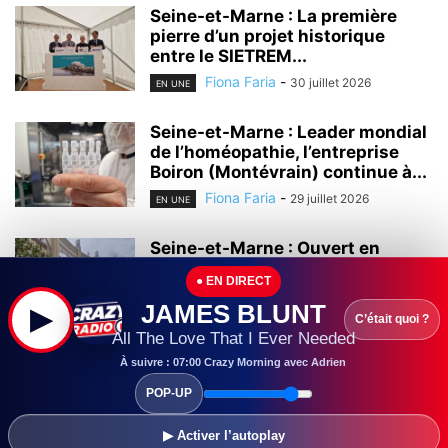
Seine-et-Marne : La première
pierre d’un projet historique
entre le SIETREM...
Fiona Faria
-
30 juillet 2026
EN UNE
Seine-et-Marne : Leader mondial
de l’homéopathie, l’entreprise
Boiron (Montévrain) continue à...
Fiona Faria
-
29 juillet 2026
EN UNE
Seine-et-Marne : Ouvert en
2000, le centre commercial Val
● EN DIRECT
d’Europe continue...
JAMES BLUNT
▶
Fiona Faria
-
28 juillet 2026
EN UNE
C’était quoi ?
All The Love That I Ever Needed
Seine-et-Marne :
À suivre : 07:00 Crazy Morning avec Adrien
L’universitarisation du Grand
POP-UP
Hôpital de l’Est Francilien (GHEF)
a...
▶ Activer l’autoplay