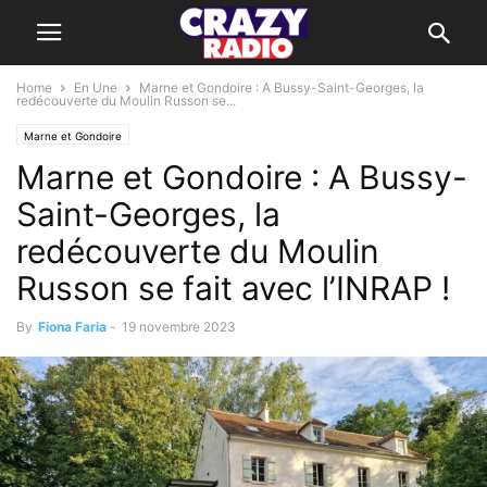
Home
En Une
Marne et Gondoire : A Bussy-Saint-Georges, la
redécouverte du Moulin Russon se...
Marne et Gondoire
Marne et Gondoire : A Bussy-
Saint-Georges, la
redécouverte du Moulin
Russon se fait avec l’INRAP !
By
Fiona Faria
-
19 novembre 2023