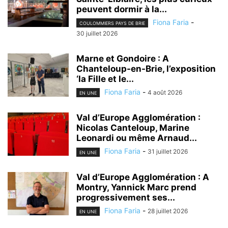
peuvent dormir à la...
Fiona Faria
-
COULOMMIERS PAYS DE BRIE
30 juillet 2026
Marne et Gondoire : A
Chanteloup-en-Brie, l’exposition
‘la Fille et le...
Fiona Faria
-
4 août 2026
EN UNE
Val d’Europe Agglomération :
Nicolas Canteloup, Marine
Leonardi ou même Arnaud...
Fiona Faria
-
31 juillet 2026
EN UNE
Val d’Europe Agglomération : A
Montry, Yannick Marc prend
progressivement ses...
Fiona Faria
-
28 juillet 2026
EN UNE