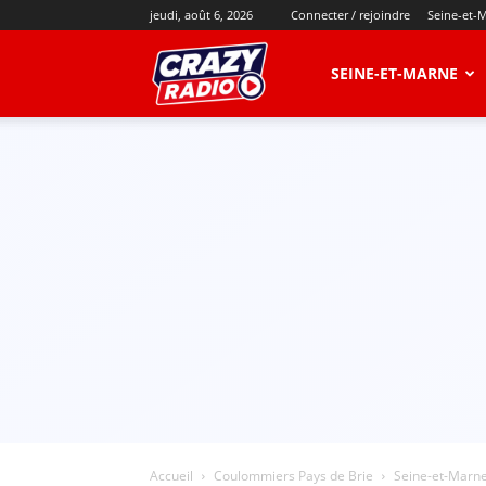
jeudi, août 6, 2026
Connecter / rejoindre
Seine-et-
CRAZY
SEINE-ET-MARNE
RADIO
Accueil
Coulommiers Pays de Brie
Seine-et-Marne 