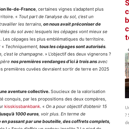
S
on Ile-de-France
, certaines vignes s’adaptent plus
c
ritoire. «
Tout part de l’analyse du sol, c’est un
b
vailler les terrains,
on nous avait préconiser de
c
riétés du sol avec lesquels les cépages vont mieux se
t
… Les cépages les plus emblématiques du territoire.
? «
Techniquement,
tous les cépages sont autorisés
.
re, c’est le champagne
. » L’objectif des deux vignerons ?
spère
nos premières vendanges d’ici à trois ans
avec
Les premières cuvées devraient sortir de terre en 2025
une aventure collective.
Soucieux de la valorisation
 été conquis, par les propositions des deux compères,
ur
kisskissbankbank
. «
On a pour objectif d’obtenir 15
Un
 jusqu’à 1000 euros
, voir plus. En terme de
? 
e en passant par une bouteille, des coffrets complets,
de
ble
! » Envie d’offrir un cadeau insolite ? Le pied de