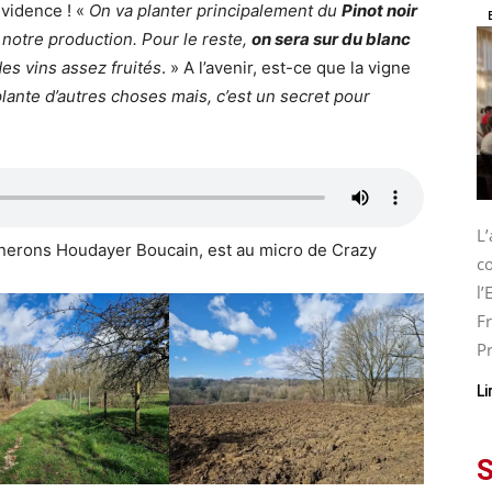
vidence ! «
On va planter principalement du
Pinot noir
notre production. Pour le reste,
on sera sur du blanc
es vins assez fruités
. » A l’avenir, est-ce que la vigne
plante d’autres choses mais, c’est un secret pour
L
gnerons Houdayer Boucain, est au micro de Crazy
co
l
Fr
Pr
Li
S