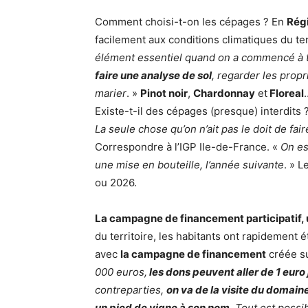
Comment choisi-t-on les cépages ? En
Régi
facilement aux conditions climatiques du ter
élément essentiel quand on a commencé à tra
faire une analyse de sol
, regarder les prop
marier
. »
Pinot noir
,
Chardonnay
et
Floreal
Existe-t-il des cépages (presque) interdits 
La seule chose qu’on n’ait pas le doit de fai
Correspondre à l’IGP Ile-de-France. «
On e
une mise en bouteille, l’année suivante
. » 
ou 2026.
La campagne de financement participatif, 
du territoire, les habitants ont rapidement
avec
la campagne de financement
créée s
000 euros,
les dons peuvent aller de 1 euro
contreparties,
on va de la visite du domain
un pied de vigne à son nom
. Tout est possi