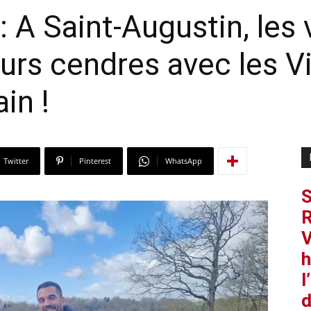
: A Saint-Augustin, les 
eurs cendres avec les 
in !
Twitter
Pinterest
WhatsApp
S
R
V
h
l
d