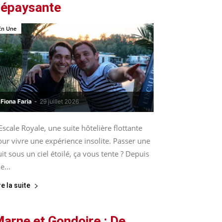
épaysante
En Une
Fiona Faria
-
29 juillet 2026
Escale Royale, une suite hôtelière flottante
ur vivre une expérience insolite. Passer une
it sous un ciel étoilé, ça vous tente ? Depuis
le...
re la suite
arne et Gondoire : De