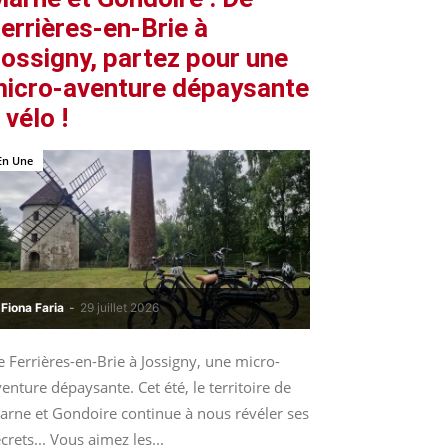
errières-en-Brie à
ossigny, partez pour une
icro-aventure dépaysante
 vélo !
En Une
Fiona Faria
-
29 juillet 2026
 Ferrières-en-Brie à Jossigny, une micro-
enture dépaysante. Cet été, le territoire de
arne et Gondoire continue à nous révéler ses
crets... Vous aimez les...