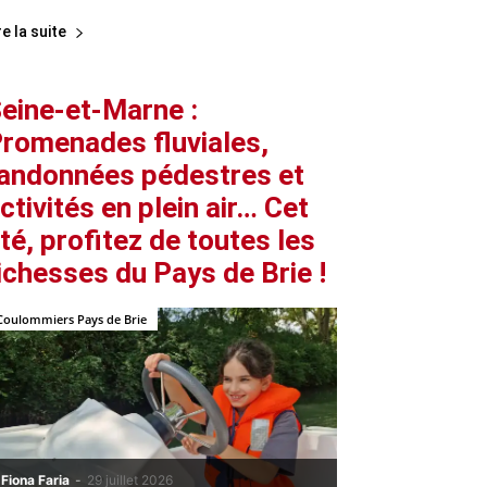
re la suite
eine-et-Marne :
romenades fluviales,
andonnées pédestres et
ctivités en plein air… Cet
té, profitez de toutes les
ichesses du Pays de Brie !
Coulommiers Pays de Brie
Fiona Faria
-
29 juillet 2026