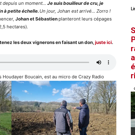
sait depuis un moment…
Je suis bouilleur de cru, je
Li
n à petite échelle.
Un jour, Johan est arrivé… Zorro !
mencer,
Johan et Sébastien
planteront leurs cépages
2,5 hectares).
S
P
utenez les deux vignerons en faisant un don,
juste ici
.
r
a
é
r
s Houdayer Boucain, est au micro de Crazy Radio