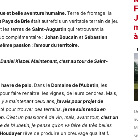
F
ue et belle aventure humaine.
Terre de fromage, la
J
 Pays de Brie
était autrefois un véritable terrain de jeu
m
t les terres de
Saint-Augustin
qui retrouvent la
à
duo complémentaire :
Johan Boucain
et
Sébastien
me passion : l’amour du territoire.
Daniel Kiszel. Maintenant, c’est au tour de Saint-
 havre de paix.
Dans le
Domaine de l’Aubetin
, les
ur faire renaître, les vignes, de leurs cendres. Mais,
Il y a maintenant deux ans,
j’avais pour projet de
lté pour trouver des terrains,
je me suis rendu en
De
en
.
C’est un passionné de vin, mais, avant tout,
c’est un
av
 de l’Aubetin, je pense qu’on va faire de très belles
M
 Houdayer
rêve de produire un breuvage qualitatif.
se