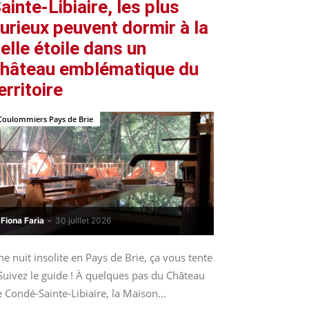
ainte-Libiaire, les plus
urieux peuvent dormir à la
elle étoile dans un
hâteau emblématique du
erritoire
Coulommiers Pays de Brie
Fiona Faria
-
30 juillet 2026
e nuit insolite en Pays de Brie, ça vous tente
Suivez le guide ! À quelques pas du Château
 Condé-Sainte-Libiaire, la Maison...