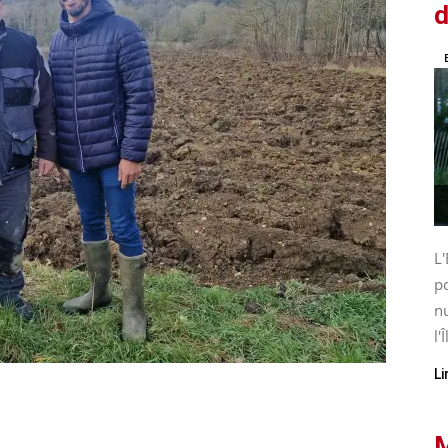
d
L'
po
nu
l'Î
Li
M