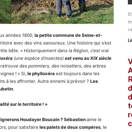
Et
te
ra
ux années 1800,
la petite commune de Seine-et-
Li
ritoire avec des vins savoureux. Une histoire qui s’est
ite bête. «
Historiquement dans la Région, c’est vrai
loxéra
(une espèce d’insectes)
est venu au XIX siècle
V
 retrouve des pommiers, des noisetiers, des arbres
A
e vignes
! » Si,
le phylloxéra
est toujours dans les
R
s à les affronter. Autre ennemi à prévoir ?
Les
d
ubetin
.
d
t
té sur le territoire
! »
r
 Vignerons Houdayer Boucain ?
Sébastien
aime le
rs, pour satisfaire
les palets de deux compères
, le