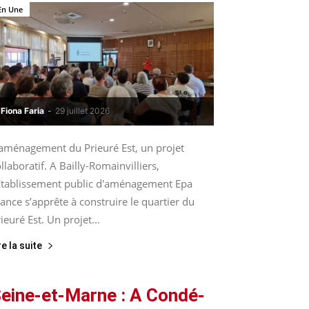
En Une
Fiona Faria
-
29 juillet 2026
’aménagement du Prieuré Est, un projet
llaboratif. A Bailly-Romainvilliers,
’Etablissement public d'aménagement Epa
ance s’apprête à construire le quartier du
ieuré Est. Un projet...
re la suite
eine-et-Marne : A Condé-