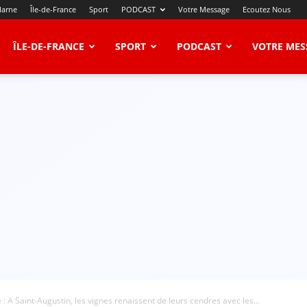
Marne
Île-de-France
Sport
PODCAST
Votre Message
Ecoutez Nous
ÎLE-DE-FRANCE
SPORT
PODCAST
VOTRE MES
: A Saint-Augustin, les vignes renaissent de leurs cendres avec les...