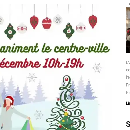
L
co
l
Fr
Pr
Li
S