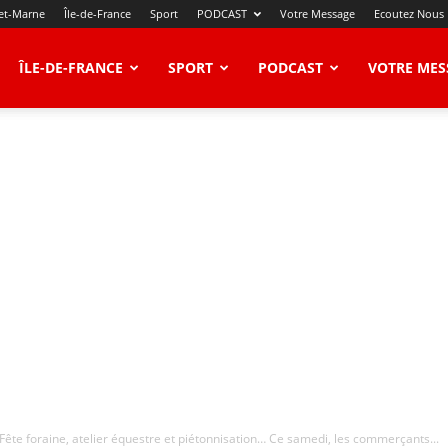
et-Marne
Île-de-France
Sport
PODCAST
Votre Message
Ecoutez Nous
ÎLE-DE-FRANCE
SPORT
PODCAST
VOTRE MES
ête foraine, atelier équestre et piétonnisation… Ce samedi, les commerçants...