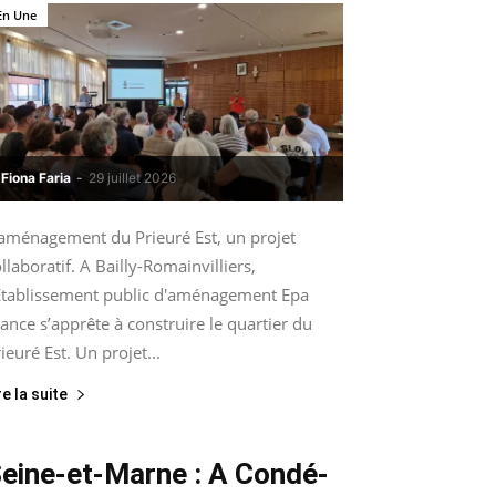
En Une
Fiona Faria
-
29 juillet 2026
’aménagement du Prieuré Est, un projet
llaboratif. A Bailly-Romainvilliers,
’Etablissement public d'aménagement Epa
ance s’apprête à construire le quartier du
ieuré Est. Un projet...
re la suite
eine-et-Marne : A Condé-