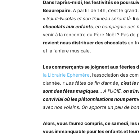
Dans l’après-midi, les festivités se poursui
Beaurepaire.
A partir de 14h, c’est le grand
«
Saint-Nicolas et son traineau seront là.
Il 
chocolats aux enfants
, en compagnie des m
venir à la rencontre du Père Noël ? Pas de
revient nous distribuer des chocolats
en tr
et la fanfare musicale.
Les commerçants se joignent aux féeries d
la Librairie Ephémère
, l’association des co
d’année. «
Les fêtes de fin d’année,
c’est le
sont des fêtes magiques
… A l’UCIE,
on s’in
convivial où les piétonnisations nous perm
avec nos voisins. On apporte un peu de bo
Alors, vous l’aurez compris, ce samedi, le
vous immanquable pour les enfants et leurs