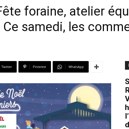
te foraine, atelier équ
… Ce samedi, les comme
Twitter
Pinterest
WhatsApp
S
R
V
h
l
d