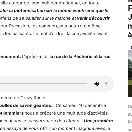
lle autour de jeux multigénérationnel, en toute
F
aler la piétonnisation sur le même week-end que le
J
iens de se balader sur le marché et
venir découvrir
m
 Pour l’occasion, les commerçants pourront même
à
c les passants. Le mot d’ordre : la convivialité avant
ionnement.
L’après-midi,
la rue de la Pêcherie et la rue
u micro de Crazy Radio
bulles de savon géantes
… Ce samedi 10 décembre
De
Coulommiers
nous a préparé une multitude d’activités
av
animations se passeront en deux temps.
Une première
M
 on essaye de vous offrir un moment magique avec le
se