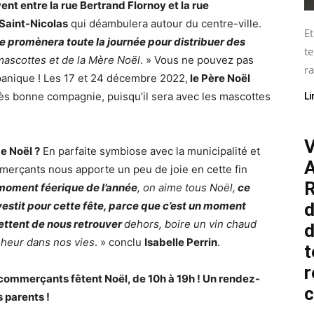
vent entre la rue Bertrand Flornoy et la rue
Saint-Nicolas
qui déambulera autour du centre-ville.
Et
se promènera toute la journée pour distribuer des
te
ascottes et de la Mère Noël
. » Vous ne pouvez pas
ra
 panique ! Les 17 et 24 décembre 2022,
le Père Noël
ès bonne compagnie, puisqu’il sera avec les mascottes
Li
V
e Noël ?
En parfaite symbiose avec la municipalité et
A
mmerçants nous apporte un peu de joie en cette fin
R
 moment féerique de l’année
, on aime tous Noël,
ce
d
vestit pour cette fête, parce que c’est un moment
ettent de nous retrouver
dehors, boire un vin chaud
d
nheur dans nos vies
. » conclu
Isabelle Perrin
.
t
r
s commerçants fêtent Noël, de 10h à 19h ! Un rendez-
 parents !