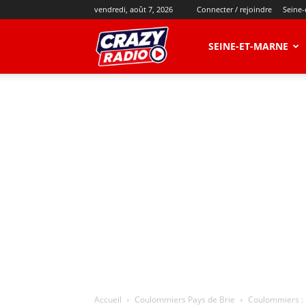
vendredi, août 7, 2026
Connecter / rejoindre
Seine-
CRAZY
SEINE-ET-MARNE
RADIO
Accueil
Coulommiers Pays de Brie
Coulommiers : F