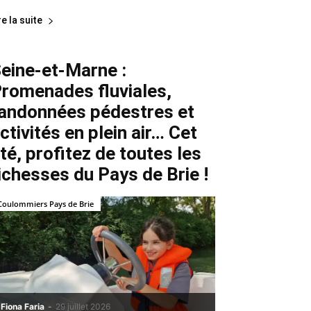
re la suite
eine-et-Marne :
romenades fluviales,
andonnées pédestres et
ctivités en plein air… Cet
té, profitez de toutes les
ichesses du Pays de Brie !
Coulommiers Pays de Brie
Fiona Faria
-
29 juillet 2026