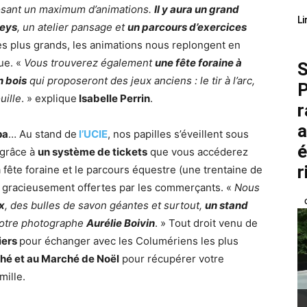
osant un maximum d’animations.
Il y aura un grand
Li
neys
, un atelier pansage et
un parcours d’exercices
les plus grands, les animations nous replongent en
ue. «
Vous trouverez également
une fête foraine à
S
n bois
qui proposeront des jeux anciens : le tir à l’arc,
P
uille
. » explique
Isabelle Perrin
.
r
a
pa
… Au stand de
l’UCIE
, nos papilles s’éveillent sous
é
 grâce à
un système de tickets
que vous accéderez
r
a fête foraine et le parcours équestre (une trentaine de
t gracieusement offertes par les commerçants. «
Nous
x
, des bulles de savon géantes et surtout,
un stand
notre photographe
Aurélie Boivin
. » Tout droit venu de
iers
pour échanger avec les Columériens les plus
ché et au Marché de Noël
pour récupérer votre
mille.