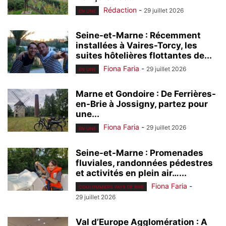
Rédaction
-
29 juillet 2026
EN UNE
Seine-et-Marne : Récemment
installées à Vaires-Torcy, les
suites hôtelières flottantes de...
Fiona Faria
-
29 juillet 2026
EN UNE
Marne et Gondoire : De Ferrières-
en-Brie à Jossigny, partez pour
une...
Fiona Faria
-
29 juillet 2026
EN UNE
Seine-et-Marne : Promenades
fluviales, randonnées pédestres
et activités en plein air…...
Fiona Faria
-
COULOMMIERS PAYS DE BRIE
29 juillet 2026
Val d’Europe Agglomération : A