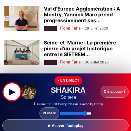
Val d’Europe Agglomération : A
Montry, Yannick Marc prend
progressivement ses...
Fiona Faria
-
28 juillet 2026
EN UNE
Seine-et-Marne : La première
pierre d’un projet historique
entre le SIETREM...
Fiona Faria
-
30 juillet 2026
EN UNE
Seine-et-Marne : Leader mondial
● EN DIRECT
de l’homéopathie, l’entreprise
Boiron (Montévrain) continue à...
SHAKIRA
▶
C’était quoi ?
Fiona Faria
-
29 juillet 2026
Soltera
EN UNE
À suivre : 15:00 Crazy Classic's avec Dj Crazy
Seine-et-Marne : Ouvert en
POP-UP
2000, le centre commercial Val
d’Europe continue...
▶ Activer l’autoplay
Fiona Faria
-
28 juillet 2026
EN UNE