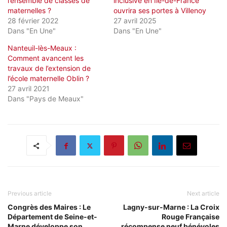
l’ensemble de classes de
inclusive en Ile-de-France
maternelles ?
ouvrira ses portes à Villenoy
28 février 2022
27 avril 2025
Dans "En Une"
Dans "En Une"
Nanteuil-lès-Meaux :
Comment avancent les
travaux de l’extension de
l’école maternelle Oblin ?
27 avril 2021
Dans "Pays de Meaux"
Previous article
Next article
Congrès des Maires : Le
Lagny-sur-Marne : La Croix
Département de Seine-et-
Rouge Française
Marne développe son
récompense neuf bénévoles