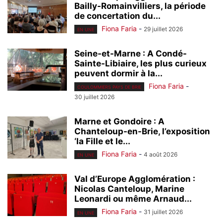
Bailly-Romainvilliers, la période
de concertation du...
Fiona Faria
-
29 juillet 2026
EN UNE
Seine-et-Marne : A Condé-
Sainte-Libiaire, les plus curieux
peuvent dormir à la...
Fiona Faria
-
COULOMMIERS PAYS DE BRIE
30 juillet 2026
Marne et Gondoire : A
Chanteloup-en-Brie, l’exposition
‘la Fille et le...
Fiona Faria
-
4 août 2026
EN UNE
Val d’Europe Agglomération :
Nicolas Canteloup, Marine
Leonardi ou même Arnaud...
Fiona Faria
-
31 juillet 2026
EN UNE