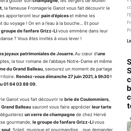
fera goûter son
champagne
, les Vergers de Molien
co
t
, la fameuse Fromagerie Ganot vous fait découvrir le
l
rdes apporteront leur
pain d’épices
et même les
Fr
t du voyage ! On en a l’eau à la bouche… Et pour
Pr
e groupe de fanfare Grizz-Li
vous emmène dans leur
danse ? Vous êtes invités à vous lever !
Li
s joyaux patrimoniales de Jouarre.
Au cœur d’
une
S
ryptes, la tour romane de l’abbaye Notre-Dame et même
me du Grand Balleau
, savourez un moment de partage
S
ritoire.
Rendez-vous dimanche 27 juin 2021, à 9h30 !
c
u 01 64 03 88 09.
b
c
e Ganot vous fait découvrir le
brie de Coulommiers
,
t
 Grand Balleau
sauront vous faire apprécier
leur tarte
s dégusterez
un verre de champagne
de chez Hervé
ause gourmande,
le groupe de fanfare Grizz-Li
vous
 soul
. Soleil, musique et gourmandise… que demander