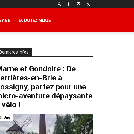
SAGE
ECOUTEZ NOUS
Dernières Infos
arne et Gondoire : De
errières-en-Brie à
ossigny, partez pour une
icro-aventure dépaysante
 vélo !
En Une