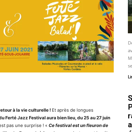
De
av
M
se
Li
S
P
etour à la vie culturelle !
Et après de longues
r
u Ferté Jazz Festival aura bien lieu, du 25 au 27 juin
a
est pas une surprise ! «
Ce festival est un fleuron de