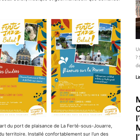
Un
? 
de
Li
M
C
l
rt du port de plaisance de La Ferté-sous-Jouarre,
M
u territoire. Installé confortablement sur l’un des
l