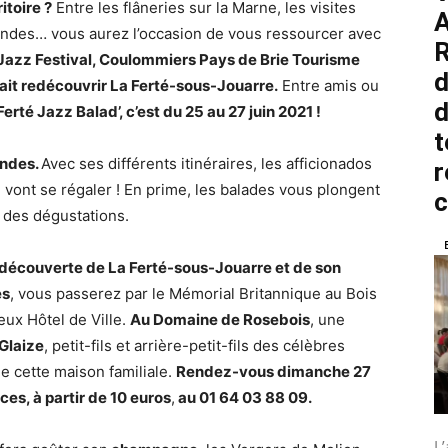
itoire ?
Entre les flâneries sur la Marne, les visites
A
andes… vous aurez l’occasion de vous ressourcer avec
R
 Jazz Festival, Coulommiers Pays de Brie Tourisme
d
 fait redécouvrir La Ferté-sous-Jouarre.
Entre amis ou
d
Ferté Jazz Balad’, c’est du 25 au 27 juin 2021 !
t
andes.
Avec ses différents itinéraires, les afficionados
r
 vont se régaler ! En prime, les balades vous plongent
c des dégustations.
 découverte de La Ferté-sous-Jouarre et de son
es
, vous passerez par le Mémorial Britannique au Bois
eux Hôtel de Ville.
Au Domaine de Rosebois
, une
Glaize
, petit-fils et arrière-petit-fils des célèbres
de cette maison familiale.
Rendez-vous dimanche 27
es, à partir de 10 euros
,
au 01 64 03 88 09.
L