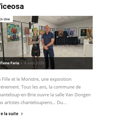
iceosa
En Une
Fiona Faria
-
4 août 2026
 Fille et le Monstre, une exposition
vénement. Tous les ans, la commune de
hanteloup-en-Brie ouvre la salle Van Dongen
x artistes chanteloupiens… Du...
re la suite