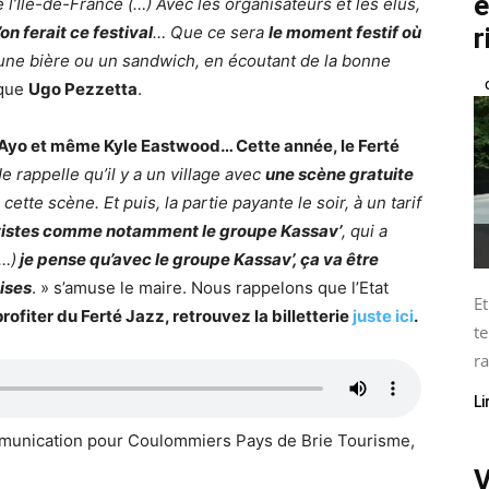
é
e l’Ile-de-France (…) Avec les organisateurs et les élus,
’on ferait ce festival
… Que ce sera
le moment festif où
r
une bière ou un sandwich, en écoutant de la bonne
ique
Ugo Pezzetta
.
 Ayo et même Kyle Eastwood… Cette année, le Ferté
Je rappelle qu’il y a un village avec
une scène gratuite
 cette scène. Et puis, la partie payante le soir, à un tarif
rtistes comme notamment le groupe Kassav’
, qui a
(…)
je pense qu’avec le groupe Kassav’, ça va être
ises
. » s’amuse le maire. Nous rappelons que l’Etat
Et
rofiter du Ferté Jazz, retrouvez la billetterie
juste ici
.
te
ra
Li
munication pour Coulommiers Pays de Brie Tourisme,
V