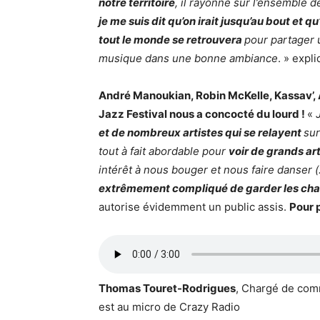
notre territoire
, il rayonne sur l’ensemble d
je me suis dit qu’on irait jusqu’au bout et qu
tout le monde se retrouvera
pour partager 
musique dans une bonne ambiance
. » expl
André Manoukian, Robin McKelle, Kassav’,
Jazz Festival nous a concocté du lourd !
«
et de nombreux artistes qui se relayent
sur
tout à fait abordable pour
voir de grands a
intérêt à nous bouger et nous faire danser 
extrêmement compliqué de garder les cha
autorise évidemment un public assis.
Pour p
Thomas Touret-Rodrigues
, Chargé de com
est au micro de Crazy Radio