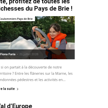
té, profitez de toutes les
ichesses du Pays de Brie !
Coulommiers Pays de Brie
Fiona Faria
-
29 juillet 2026
 si on partait à la découverte de notre
rritoire ? Entre les flâneries sur la Marne, les
ndonnées pédestres et les activités en...
re la suite
al d’Europe