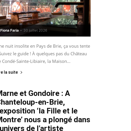
Fiona Faria
-
30 juillet 2026
e nuit insolite en Pays de Brie, ça vous tente
Suivez le guide ! À quelques pas du Château
 Condé-Sainte-Libiaire, la Maison...
re la suite
arne et Gondoire : A
hanteloup-en-Brie,
’exposition ‘la Fille et le
ontre’ nous a plongé dans
’univers de l’artiste