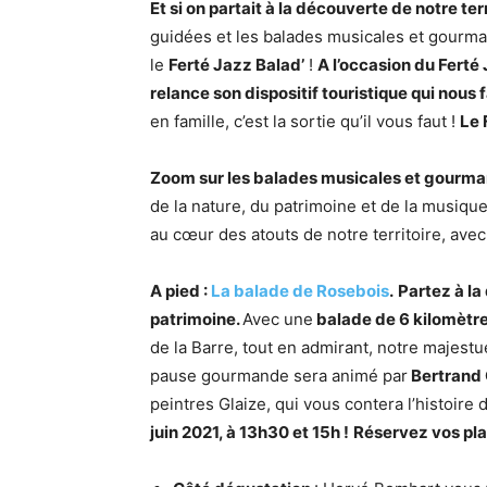
Et si on partait à la découverte de notre terr
guidées et les balades musicales et gourm
le
Ferté Jazz Balad’
!
A l’occasion du Ferté
relance son dispositif touristique qui nous
en famille, c’est la sortie qu’il vous faut !
Le 
Zoom sur les balades musicales et gourm
de la nature, du patrimoine et de la musique
au cœur des atouts de notre territoire, ave
A pied :
La balade de Rosebois
.
Partez à la
patrimoine.
Avec une
balade de 6 kilomètr
de la Barre, tout en admirant, notre majestu
pause gourmande sera animé par
Bertrand 
peintres Glaize, qui vous contera l’histoire 
juin 2021, à 13h30 et 15h !
Réservez vos plac