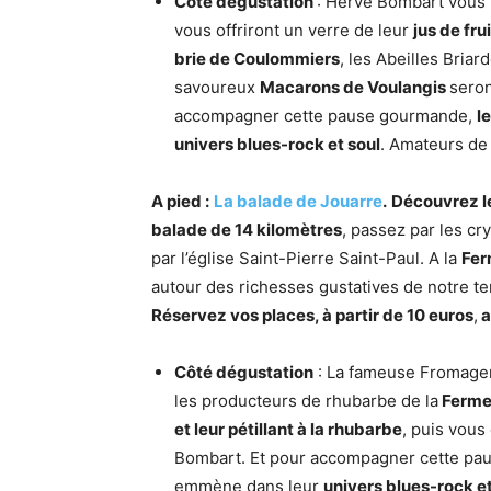
Côté dégustation
: Hervé Bombart vous 
vous offriront un verre de leur
jus de frui
brie de Coulommiers
, les Abeilles Bria
savoureux
Macarons de Voulangis
seron
accompagner cette pause gourmande,
l
univers blues-rock et soul
. Amateurs de 
A pied :
La balade de Jouarre
.
Découvrez le
balade de 14 kilomètres
, passez par les c
par l’église Saint-Pierre Saint-Paul. A la
Fer
autour des richesses gustatives de notre ter
Réservez vos places, à partir de 10 euros
,
a
Côté dégustation
: La fameuse Fromageri
les producteurs de rhubarbe de la
Ferme
et leur pétillant à la rhubarbe
, puis vou
Bombart. Et pour accompagner cette p
emmène dans leur
univers blues-rock et