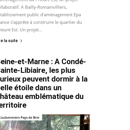
llaboratif. A Bailly-Romainvilliers,
’Etablissement public d'aménagement Epa
ance s’apprête à construire le quartier du
ieuré Est. Un projet...
re la suite
eine-et-Marne : A Condé-
ainte-Libiaire, les plus
urieux peuvent dormir à la
elle étoile dans un
hâteau emblématique du
erritoire
Coulommiers Pays de Brie