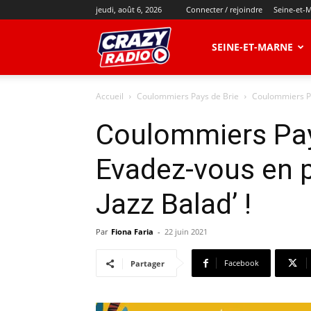
jeudi, août 6, 2026
Connecter / rejoindre
Seine-et-
CRAZY
SEINE-ET-MARNE
Accueil
Coulommiers Pays de Brie
Coulommiers Pay
RADIO
Coulommiers Pay
Evadez-vous en pl
Jazz Balad’ !
Par
Fiona Faria
-
22 juin 2021
Facebook
Partager