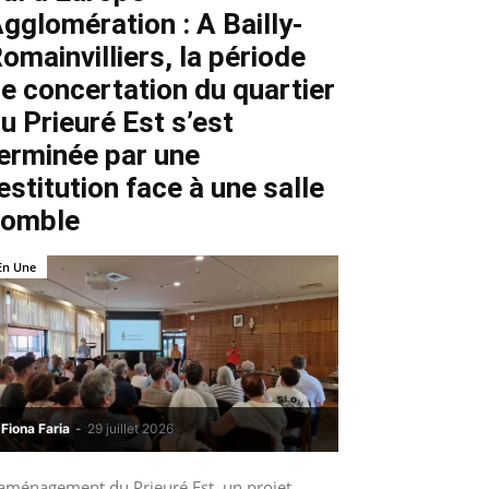
gglomération : A Bailly-
omainvilliers, la période
e concertation du quartier
u Prieuré Est s’est
erminée par une
estitution face à une salle
comble
En Une
Fiona Faria
-
29 juillet 2026
’aménagement du Prieuré Est, un projet