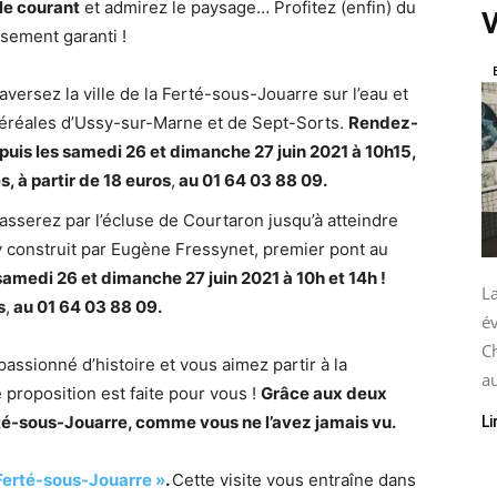
le courant
et admirez le paysage… Profitez (enfin) du
V
sement garanti !
raversez la ville de la Ferté-sous-Jouarre sur l’eau et
céréales d’Ussy-sur-Marne et de Sept-Sorts.
Rendez-
 puis les samedi 26 et dimanche 27 juin 2021 à 10h15,
, à partir de 18 euros
,
au 01 64 03 88 09.
asserez par l’écluse de Courtaron jusqu’à atteindre
cy construit par Eugène Fressynet, premier pont au
amedi 26 et dimanche 27 juin 2021 à 10h et 14h !
La
s
,
au 01 64 03 88 09.
é
C
assionné d’histoire et vous aimez partir à la
au
 proposition est faite pour vous !
Grâce aux deux
rté-sous-Jouarre, comme vous ne l’avez jamais vu.
Li
a Ferté-sous-Jouarre »
.
Cette visite vous entraîne dans