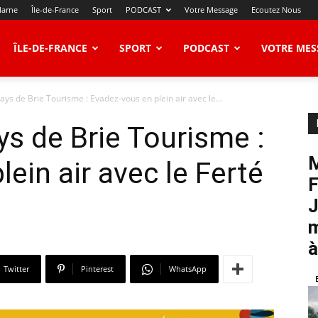
Marne
Île-de-France
Sport
PODCAST
Votre Message
Ecoutez Nous
ÎLE-DE-FRANCE
SPORT
PODCAST
VOTRE MES
s de Brie Tourisme : Evadez-vous en plein air avec le...
s de Brie Tourisme :
M
ein air avec le Ferté
F
J
m
à
Twitter
Pinterest
WhatsApp