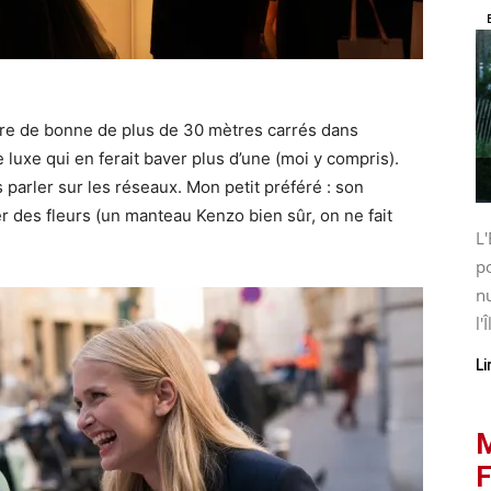
mbre de bonne de plus de 30 mètres carrés dans
luxe qui en ferait baver plus d’une (moi y compris).
lus parler sur les réseaux. Mon petit préféré : son
 des fleurs (un manteau Kenzo bien sûr, on ne fait
L'
po
nu
l'Î
Li
M
F