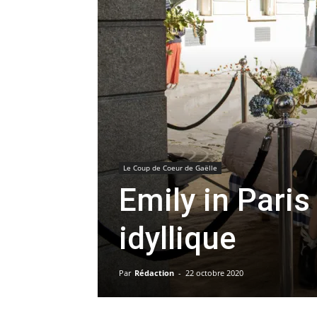
Le Coup de Coeur de Gaëlle
Emily in Paris 
idyllique
Par
Rédaction
-
22 octobre 2020