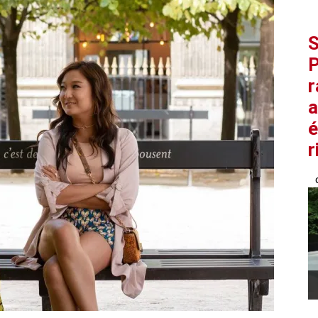
S
P
r
a
é
r