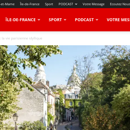
-et-Marne
Île-de-France
Sport
PODCAST
Votre Message
Ecoutez Nou
ÎLE-DE-FRANCE
SPORT
PODCAST
VOTRE MES
: la vie parisienne idyllique