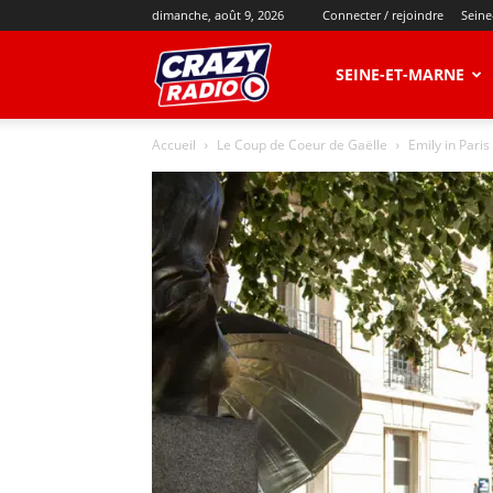
dimanche, août 9, 2026
Connecter / rejoindre
Seine
CRAZY
SEINE-ET-MARNE
Accueil
Le Coup de Coeur de Gaëlle
Emily in Paris 
RADIO