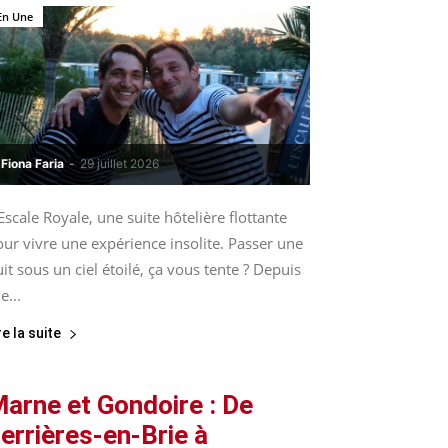
En Une
Fiona Faria
-
29 juillet 2026
Escale Royale, une suite hôtelière flottante
ur vivre une expérience insolite. Passer une
it sous un ciel étoilé, ça vous tente ? Depuis
le...
re la suite
arne et Gondoire : De
errières-en-Brie à