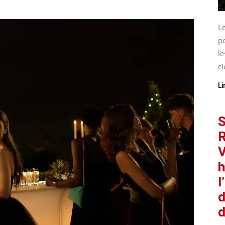
L
p
le
ci
Li
S
R
V
h
l
d
d