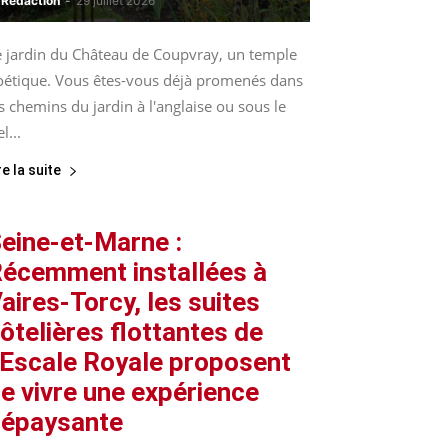
Rédaction
-
29 juillet 2026
e jardin du Château de Coupvray, un temple
oétique. Vous êtes-vous déjà promenés dans
s chemins du jardin à l'anglaise ou sous le
el...
re la suite
eine-et-Marne :
écemment installées à
aires-Torcy, les suites
ôtelières flottantes de
’Escale Royale proposent
e vivre une expérience
épaysante