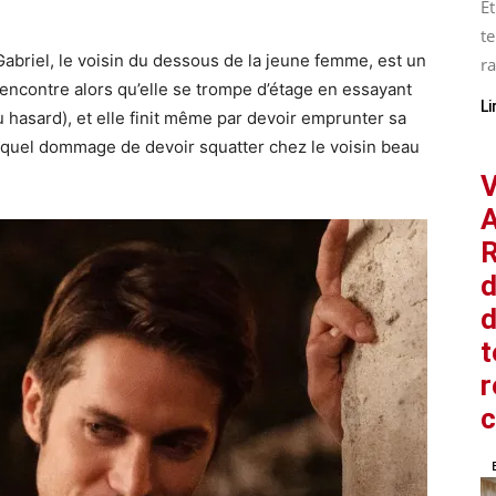
Et
te
Gabriel, le voisin du dessous de la jeune femme, est un
ra
 rencontre alors qu’elle se trompe d’étage en essayant
Li
hasard), et elle finit même par devoir emprunter sa
 quel dommage de devoir squatter chez le voisin beau
V
A
R
d
d
t
r