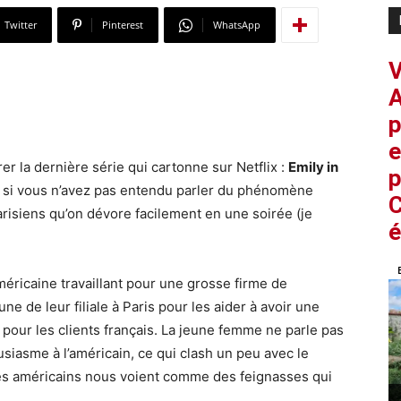
Twitter
Pinterest
WhatsApp
V
A
p
e
er la dernière série qui cartonne sur Netflix :
Emily in
p
e si vous n’avez pas entendu parler du phénomène
C
risiens qu’on dévore facilement en une soirée (je
é
américaine travaillant pour une grosse firme de
e de leur filiale à Paris pour les aider à avoir une
 pour les clients français. La jeune femme ne parle pas
siasme à l’américain, ce qui clash un peu avec le
, les américains nous voient comme des feignasses qui