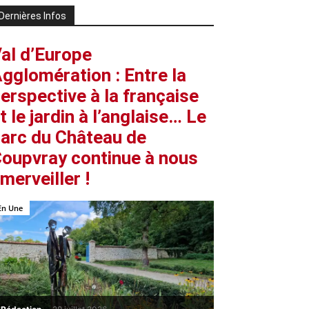
Dernières Infos
al d’Europe
gglomération : Entre la
erspective à la française
t le jardin à l’anglaise… Le
arc du Château de
oupvray continue à nous
merveiller !
En Une