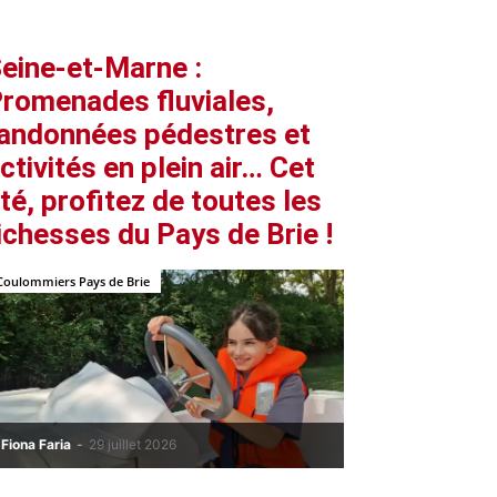
eine-et-Marne :
romenades fluviales,
andonnées pédestres et
ctivités en plein air… Cet
té, profitez de toutes les
ichesses du Pays de Brie !
Coulommiers Pays de Brie
Fiona Faria
-
29 juillet 2026