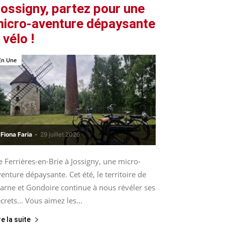
ossigny, partez pour une
icro-aventure dépaysante
 vélo !
En Une
Fiona Faria
-
29 juillet 2026
 Ferrières-en-Brie à Jossigny, une micro-
enture dépaysante. Cet été, le territoire de
arne et Gondoire continue à nous révéler ses
crets... Vous aimez les...
re la suite