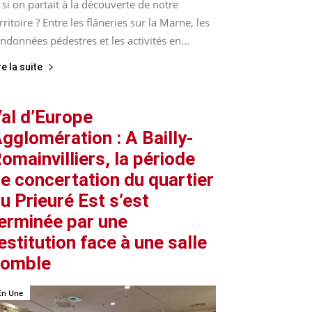
 si on partait à la découverte de notre
rritoire ? Entre les flâneries sur la Marne, les
ndonnées pédestres et les activités en...
re la suite
al d’Europe
gglomération : A Bailly-
omainvilliers, la période
e concertation du quartier
u Prieuré Est s’est
erminée par une
estitution face à une salle
comble
En Une