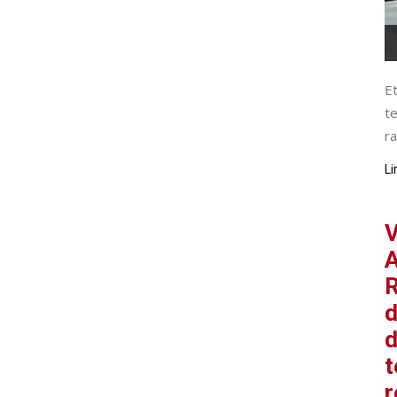
Et
te
ra
Li
V
A
R
d
d
t
r