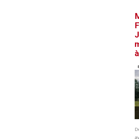
M
F
J
m
à
De
av