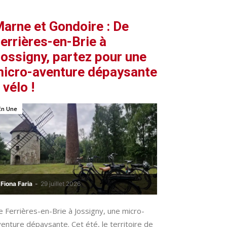
arne et Gondoire : De
errières-en-Brie à
ossigny, partez pour une
icro-aventure dépaysante
 vélo !
En Une
Fiona Faria
-
29 juillet 2026
 Ferrières-en-Brie à Jossigny, une micro-
enture dépaysante. Cet été, le territoire de