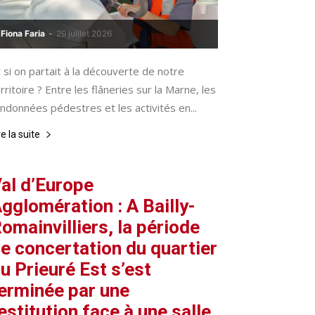
Fiona Faria
-
29 juillet 2026
 si on partait à la découverte de notre
rritoire ? Entre les flâneries sur la Marne, les
ndonnées pédestres et les activités en...
re la suite
al d’Europe
gglomération : A Bailly-
omainvilliers, la période
e concertation du quartier
u Prieuré Est s’est
erminée par une
estitution face à une salle