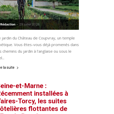
Rédaction
-
29 juillet 2026
e jardin du Château de Coupvray, un temple
oétique. Vous êtes-vous déjà promenés dans
s chemins du jardin à l'anglaise ou sous le
l...
re la suite
eine-et-Marne :
écemment installées à
aires-Torcy, les suites
ôtelières flottantes de