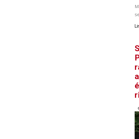
M
se
Li
S
P
r
a
é
r