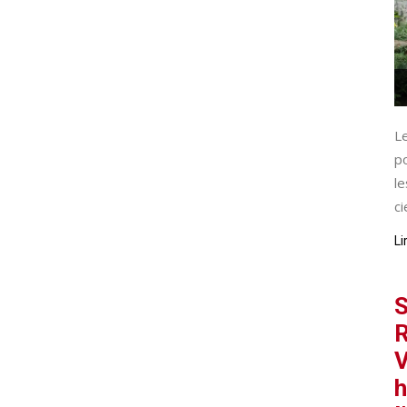
L
p
le
cie
Li
S
R
V
h