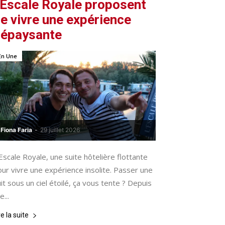
’Escale Royale proposent
e vivre une expérience
épaysante
En Une
Fiona Faria
-
29 juillet 2026
Escale Royale, une suite hôtelière flottante
ur vivre une expérience insolite. Passer une
it sous un ciel étoilé, ça vous tente ? Depuis
le...
re la suite