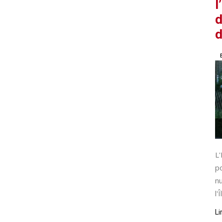
l
d
d
L'
po
nu
l'Î
Li