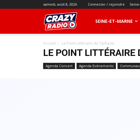
samedi, août 8, 2026
Connecter / rejoindre
Seine
CRAZY
SEINE-ET-MARNE
Accueil
Le Point Littéraire de Tiphaine
RADIO
LE POINT LITTÉRAIRE 
Agenda Concert
Agenda Evènements
Communaut