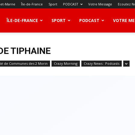
-et-Marne
Île-de-France
Sport
PODCAST
Votre Message
Ecoutez N
ÎLE-DE-FRANCE
SPORT
PODCAST
VOTRE ME
DE TIPHAINE
é de Communes des 2 Morin
Crazy Morning
Crazy News : Podcasts