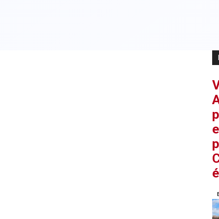
V
A
p
e
p
C
é