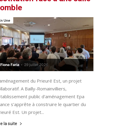
comble
En Une
Fiona Faria
-
29 juillet 2026
’aménagement du Prieuré Est, un projet
llaboratif. A Bailly-Romainvilliers,
’Etablissement public d'aménagement Epa
ance s’apprête à construire le quartier du
ieuré Est. Un projet...
re la suite