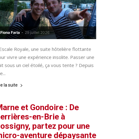
Fiona Faria
-
29 juillet 2026
Escale Royale, une suite hôtelière flottante
ur vivre une expérience insolite. Passer une
it sous un ciel étoilé, ça vous tente ? Depuis
le...
re la suite
arne et Gondoire : De
errières-en-Brie à
ossigny, partez pour une
icro-aventure dépaysante