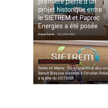
première pierre d’un
projet historique entre
le SIETREM et Paprec
Energies a été posée
Fiona Faria
-
30 juillet 2026
GRAND PARIS - GRAND EST (EPT9)
Seine-et-Marne : Élu à l’unanimité des voi
Benoît Breysse succède à Christian Rob
à la tête du SIETREM