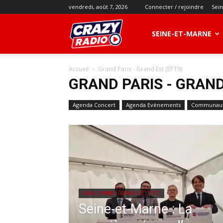
vendredi, août 7, 2026
Connecter / rejoindre
Sei
CRAZY
SEINE-ET-MARNE
Accueil
Grand Paris - Grand Est (EPT9)
RADIO
GRAND PARIS - GRAND
Agenda Concert
Agenda Evènements
Communaut
GRAND PARIS - GRAND EST (EPT9)
Seine-et-Marne : La