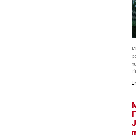
L'
po
nu
l'Î
Li
M
F
J
m