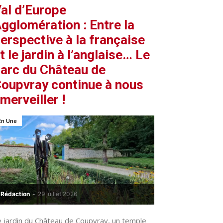
al d’Europe
gglomération : Entre la
erspective à la française
t le jardin à l’anglaise… Le
arc du Château de
oupvray continue à nous
merveiller !
En Une
Rédaction
-
29 juillet 2026
e jardin du Château de Coupvray, un temple