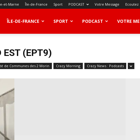
ne-et-Marne
Île-de-France
Sport
PODCAST
Votre Message
Ecoutez
ÎLE-DE-FRANCE
SPORT
PODCAST
VOTRE ME
 EST (EPT9)
é de Communes des 2 Morin
Crazy Morning
Crazy News : Podcasts