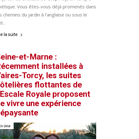
oétique. Vous êtes-vous déjà promenés dans
s chemins du jardin à l'anglaise ou sous le
l...
re la suite
eine-et-Marne :
écemment installées à
aires-Torcy, les suites
ôtelières flottantes de
’Escale Royale proposent
e vivre une expérience
épaysante
En Une