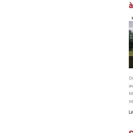
à
De
av
M
se
Li