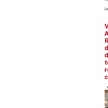
Li
V
A
R
d
d
t
r