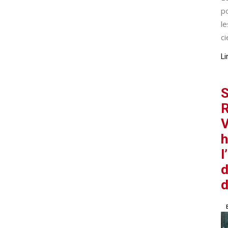
p
le
cie
Li
S
R
V
h
l
d
d