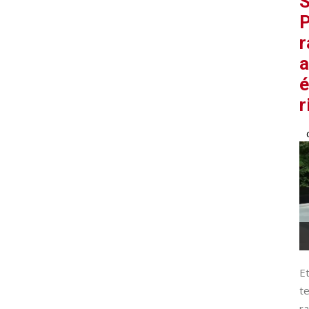
S
P
r
a
é
r
Et
te
ra