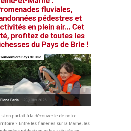
eine-et-Marne :
romenades fluviales,
andonnées pédestres et
ctivités en plein air… Cet
té, profitez de toutes les
ichesses du Pays de Brie !
Coulommiers Pays de Brie
Fiona Faria
-
29 juillet 2026
 si on partait à la découverte de notre
rritoire ? Entre les flâneries sur la Marne, les
ndonnées pédestres et les activités en...