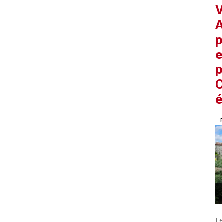
V
A
p
e
p
C
é
L