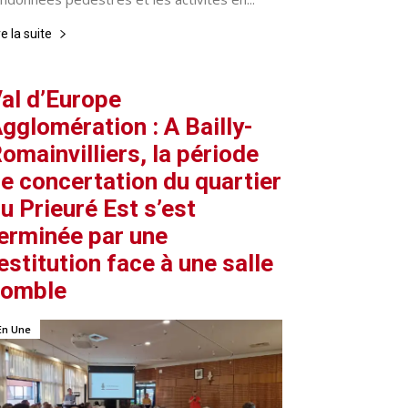
re la suite
al d’Europe
gglomération : A Bailly-
omainvilliers, la période
e concertation du quartier
u Prieuré Est s’est
erminée par une
estitution face à une salle
comble
En Une