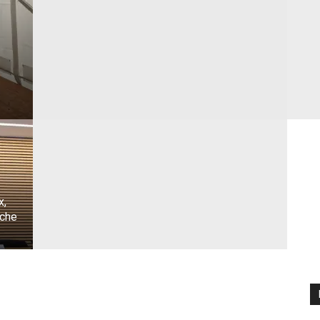
x,
ache