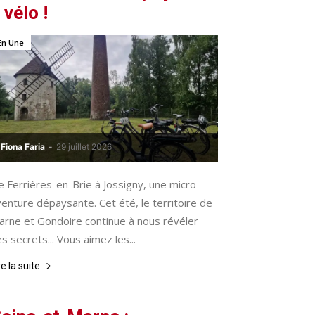
 vélo !
En Une
Fiona Faria
-
29 juillet 2026
 Ferrières-en-Brie à Jossigny, une micro-
enture dépaysante. Cet été, le territoire de
arne et Gondoire continue à nous révéler
s secrets... Vous aimez les...
re la suite