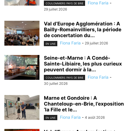
Fiona Faria
-
COULOMMIERS PAYS DE BRIE
29 juillet 2026
Val d’Europe Agglomération : A
Bailly-Romainvilliers, la période
de concertation du...
Fiona Faria
-
29 juillet 2026
EN UNE
Seine-et-Marne : A Condé-
Sainte-Libiaire, les plus curieux
peuvent dormir à la...
Fiona Faria
-
COULOMMIERS PAYS DE BRIE
30 juillet 2026
Marne et Gondoire : A
Chanteloup-en-Brie, l’exposition
‘la Fille et le...
Fiona Faria
-
4 août 2026
EN UNE