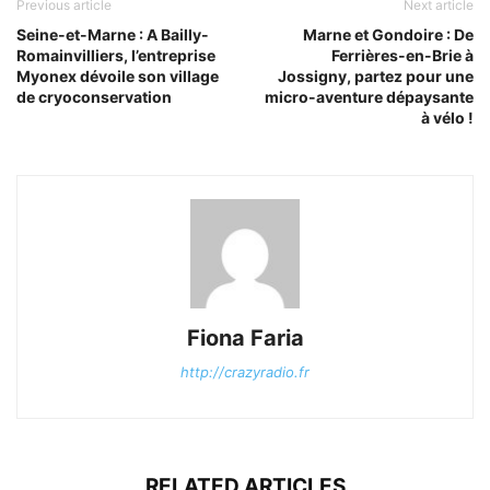
Previous article
Next article
Seine-et-Marne : A Bailly-
Marne et Gondoire : De
Romainvilliers, l’entreprise
Ferrières-en-Brie à
Myonex dévoile son village
Jossigny, partez pour une
de cryoconservation
micro-aventure dépaysante
à vélo !
Fiona Faria
http://crazyradio.fr
RELATED ARTICLES