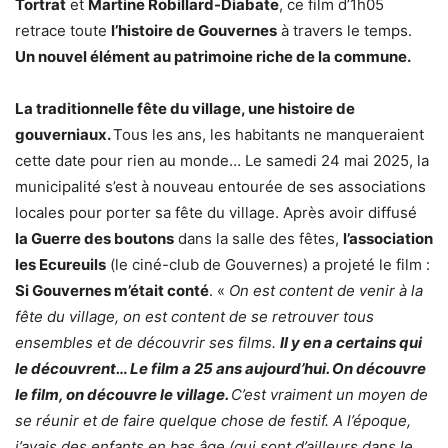
Tortrat
et
Martine Robillard-Diabate
, ce film d’1h05
retrace toute
l’histoire de Gouvernes
à travers le temps.
Un nouvel élément au patrimoine riche de la commune.
La traditionnelle fête du village, une histoire de
gouverniaux.
Tous les ans, les habitants ne manqueraient
cette date pour rien au monde… Le samedi 24 mai 2025, la
municipalité s’est à nouveau entourée de ses associations
locales pour porter sa fête du village. Après avoir diffusé
la Guerre des boutons
dans la salle des fêtes,
l’association
les Ecureuils
(le ciné-club de Gouvernes) a projeté le film :
Si Gouvernes m’était conté
. «
On est content de venir à la
fête du village, on est content de se retrouver tous
ensembles et de découvrir ses films.
Il y en a certains qui
le découvrent… Le film a 25 ans aujourd’hui. On découvre
le film, on découvre le village.
C’est vraiment un moyen de
se réunir et de faire quelque chose de festif. A l’époque,
j’avais des enfants en bas âge (qui sont d’ailleurs dans le