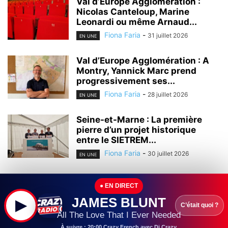
Val d’Europe Agglomération :
Nicolas Canteloup, Marine
Leonardi ou même Arnaud...
Fiona Faria
-
31 juillet 2026
EN UNE
Val d’Europe Agglomération : A
Montry, Yannick Marc prend
progressivement ses...
Fiona Faria
-
28 juillet 2026
EN UNE
Seine-et-Marne : La première
pierre d’un projet historique
entre le SIETREM...
Fiona Faria
-
30 juillet 2026
EN UNE
Seine-et-Marne : Leader mondial
● EN DIRECT
de l’homéopathie, l’entreprise
Boiron (Montévrain) continue à...
JAMES BLUNT
▶
C’était quoi ?
Fiona Faria
-
29 juillet 2026
All The Love That I Ever Needed
EN UNE
À suivre : 20:00 Crazy French avec Dj Crazy