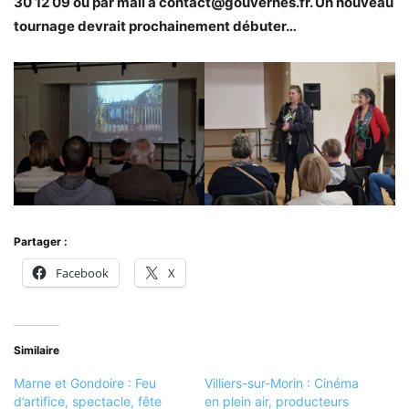
30 12 09 ou par mail à contact@gouvernes.fr. Un nouveau
tournage devrait prochainement débuter…
Partager :
Facebook
X
Similaire
Marne et Gondoire : Feu
Villiers-sur-Morin : Cinéma
d’artifice, spectacle, fête
en plein air, producteurs