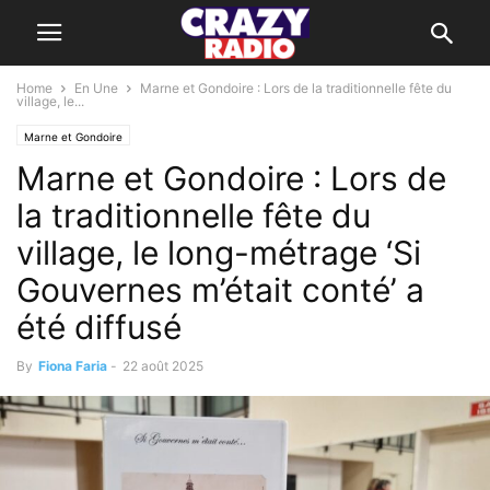
Home
En Une
Marne et Gondoire : Lors de la traditionnelle fête du
village, le...
Marne et Gondoire
Marne et Gondoire : Lors de
la traditionnelle fête du
village, le long-métrage ‘Si
Gouvernes m’était conté’ a
été diffusé
By
Fiona Faria
-
22 août 2025