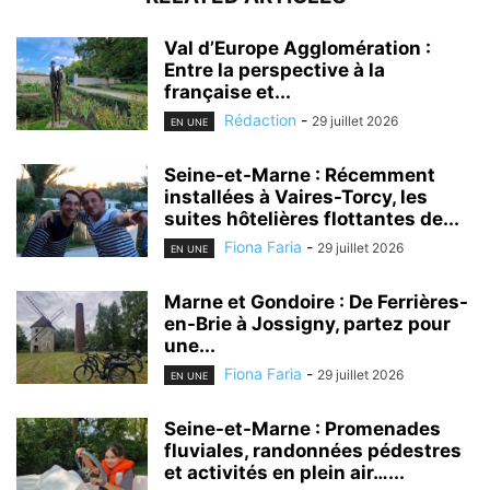
Val d’Europe Agglomération :
Entre la perspective à la
française et...
Rédaction
-
29 juillet 2026
EN UNE
Seine-et-Marne : Récemment
installées à Vaires-Torcy, les
suites hôtelières flottantes de...
Fiona Faria
-
29 juillet 2026
EN UNE
Marne et Gondoire : De Ferrières-
en-Brie à Jossigny, partez pour
une...
Fiona Faria
-
29 juillet 2026
EN UNE
Seine-et-Marne : Promenades
fluviales, randonnées pédestres
et activités en plein air…...