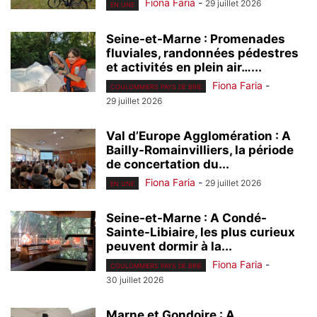
Fiona Faria
-
29 juillet 2026
EN UNE
Seine-et-Marne : Promenades
fluviales, randonnées pédestres
et activités en plein air…...
Fiona Faria
-
COULOMMIERS PAYS DE BRIE
29 juillet 2026
Val d’Europe Agglomération : A
Bailly-Romainvilliers, la période
de concertation du...
Fiona Faria
-
29 juillet 2026
EN UNE
Seine-et-Marne : A Condé-
Sainte-Libiaire, les plus curieux
peuvent dormir à la...
Fiona Faria
-
COULOMMIERS PAYS DE BRIE
30 juillet 2026
Marne et Gondoire : A