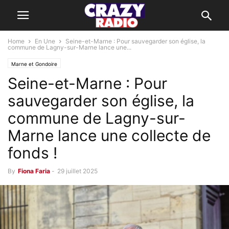
Home
En Une
Seine-et-Marne : Pour sauvegarder son église, la
commune de Lagny-sur-Marne lance une...
Marne et Gondoire
Seine-et-Marne : Pour
sauvegarder son église, la
commune de Lagny-sur-
Marne lance une collecte de
fonds !
By
Fiona Faria
-
29 juillet 2025