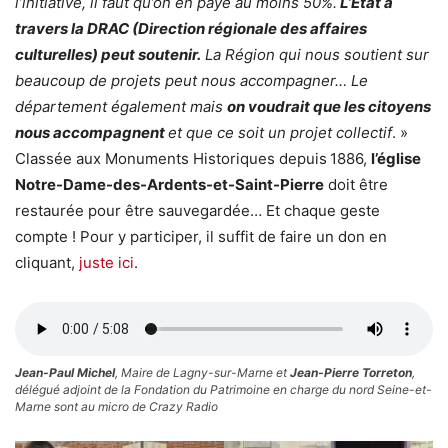
l’initiative, il faut qu’on en paye au moins 50%.
L’Etat à
travers la DRAC (Direction régionale des affaires
culturelles) peut soutenir.
La Région qui nous soutient sur
beaucoup de projets peut nous accompagner… Le
département également mais
on voudrait que les citoyens
nous accompagnent
et que ce soit un projet collectif
. »
Classée aux Monuments Historiques depuis
1886,
l’église
Notre-Dame-des-Ardents-et-Saint-Pierre
doit être
restaurée pour être sauvegardée… Et chaque geste
compte ! Pour y participer, il suffit de faire un don en
cliquant,
juste ici
.
Jean-Paul Michel
, Maire de Lagny-sur-Marne et
Jean-Pierre Torreton
,
délégué adjoint de la Fondation du Patrimoine en charge du nord Seine-et-
Marne sont au micro de Crazy Radio