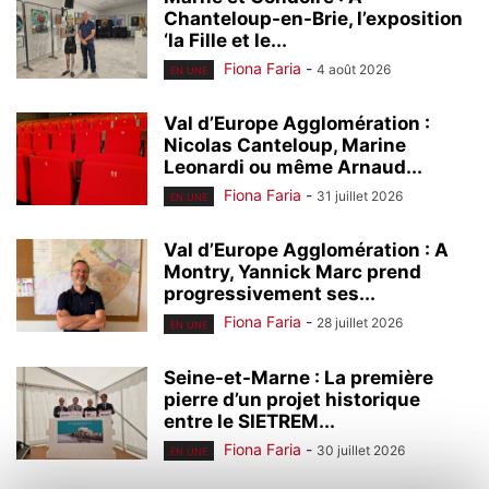
Chanteloup-en-Brie, l’exposition
‘la Fille et le...
Fiona Faria
-
4 août 2026
EN UNE
Val d’Europe Agglomération :
Nicolas Canteloup, Marine
Leonardi ou même Arnaud...
Fiona Faria
-
31 juillet 2026
EN UNE
Val d’Europe Agglomération : A
Montry, Yannick Marc prend
progressivement ses...
Fiona Faria
-
28 juillet 2026
EN UNE
Seine-et-Marne : La première
pierre d’un projet historique
entre le SIETREM...
Fiona Faria
-
30 juillet 2026
EN UNE