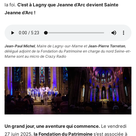
la foi.
C’est à Lagny que Jeanne d’Arc devient Sainte
Jeanne d’Arc !
Jean-Paul Michel
, Maire de Lagny-sur-Marne et
Jean-Pierre Torreton
,
délégué adjoint de la Fondation du Patrimoine en charge du nord Seine-et-
Marne sont au micro de Crazy Radio
Un grand jour, une aventure qui commence.
Le vendredi
27 juin 2025,
la Fondation du Patrimoine
s’est associée à