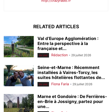
http://crazyradio.fr
RELATED ARTICLES
Val d’Europe Agglomération :
Entre la perspective à la
française et...
Rédaction
-
29 juillet 2026
EN UNE
Seine-et-Marne : Récemment
installées à Vaires-Torcy, les
suites hôtelières flottantes de...
Fiona Faria
-
29 juillet 2026
EN UNE
Marne et Gondoire : De Ferrières-
en-Brie à Jossigny, partez pour
une...