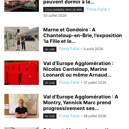
peuvent dormir à la...
Fiona Faria
-
COULOMMIERS PAYS DE BRIE
30 juillet 2026
Marne et Gondoire : A
Chanteloup-en-Brie, l’exposition
‘la Fille et le...
Fiona Faria
-
4 août 2026
EN UNE
Val d’Europe Agglomération :
Nicolas Canteloup, Marine
Leonardi ou même Arnaud...
Fiona Faria
-
31 juillet 2026
EN UNE
Val d’Europe Agglomération : A
Montry, Yannick Marc prend
progressivement ses...
Fiona Faria
-
28 juillet 2026
EN UNE