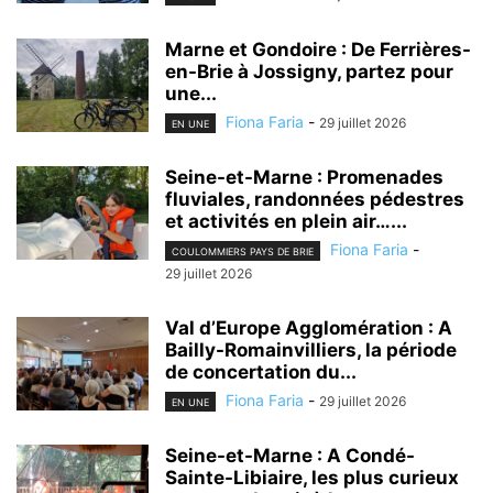
Marne et Gondoire : De Ferrières-
en-Brie à Jossigny, partez pour
une...
Fiona Faria
-
29 juillet 2026
EN UNE
Seine-et-Marne : Promenades
fluviales, randonnées pédestres
et activités en plein air…...
Fiona Faria
-
COULOMMIERS PAYS DE BRIE
29 juillet 2026
Val d’Europe Agglomération : A
Bailly-Romainvilliers, la période
de concertation du...
Fiona Faria
-
29 juillet 2026
EN UNE
Seine-et-Marne : A Condé-
Sainte-Libiaire, les plus curieux