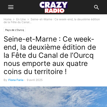
Home
En Une
Seine-et-Marne : Ce week-end, la deuxième édition
de la Fête du Canal...
Pays de L'Ourcq
Seine-et-Marne : Ce week-
end, la deuxième édition de
la Fête du Canal de l’Ourcq
nous emporte aux quatre
coins du territoire !
By
Fiona Faria
-
9 avril 2025