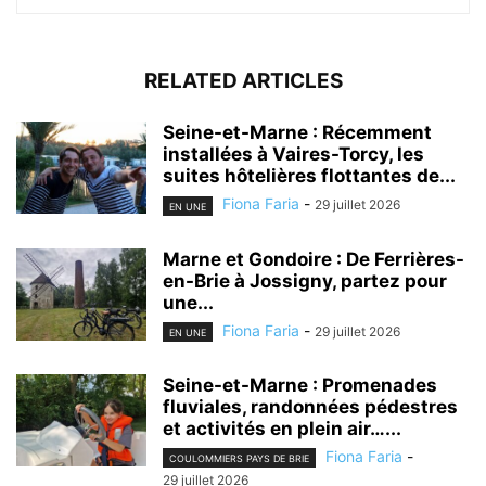
RELATED ARTICLES
Seine-et-Marne : Récemment
installées à Vaires-Torcy, les
suites hôtelières flottantes de...
Fiona Faria
-
29 juillet 2026
EN UNE
Marne et Gondoire : De Ferrières-
en-Brie à Jossigny, partez pour
une...
Fiona Faria
-
29 juillet 2026
EN UNE
Seine-et-Marne : Promenades
fluviales, randonnées pédestres
et activités en plein air…...
Fiona Faria
-
COULOMMIERS PAYS DE BRIE
29 juillet 2026