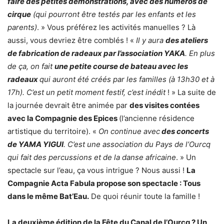
faire des petites démonstrations, avec des numéros de
cirque
(qui pourront être testés par les enfants et les
parents)
. » Vous préférez les activités manuelles ? Là
aussi, vous devriez être comblés ! «
Il y aura
des ateliers
de fabrication de radeaux par l’association YAKA
. En plus
de ça, on fait
une petite course de bateau avec les
radeaux
qui auront été créés par les familles (à 13h30 et à
17h). C’est un petit moment festif, c’est inédit
! » La suite de
la journée devrait être animée par
des visites contées
avec la Compagnie des Epices
(l’ancienne résidence
artistique du territoire). «
On continue avec
des concerts
de YAMA YIGUI
. C’est une association du Pays de l’Ourcq
qui fait des percussions et de la danse africaine
. » Un
spectacle sur l’eau, ça vous intrigue ? Nous aussi !
La
Compagnie Acta Fabula propose son spectacle : Tous
dans le même Bat’Eau.
De quoi réunir toute la famille !
La deuxième édition de la Fête du Canal de l’Ourcq ? Un