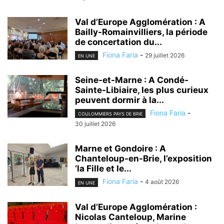
Val d’Europe Agglomération : A
Bailly-Romainvilliers, la période
de concertation du...
Fiona Faria
-
29 juillet 2026
EN UNE
Seine-et-Marne : A Condé-
Sainte-Libiaire, les plus curieux
peuvent dormir à la...
Fiona Faria
-
COULOMMIERS PAYS DE BRIE
30 juillet 2026
Marne et Gondoire : A
Chanteloup-en-Brie, l’exposition
‘la Fille et le...
Fiona Faria
-
4 août 2026
EN UNE
Val d’Europe Agglomération :
Nicolas Canteloup, Marine