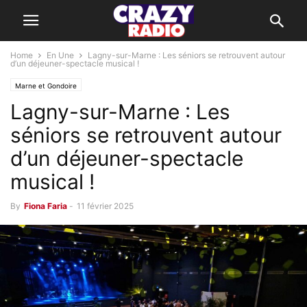
Home
En Une
Lagny-sur-Marne : Les séniors se retrouvent autour
d’un déjeuner-spectacle musical !
Marne et Gondoire
Lagny-sur-Marne : Les
séniors se retrouvent autour
d’un déjeuner-spectacle
musical !
By
Fiona Faria
-
11 février 2025