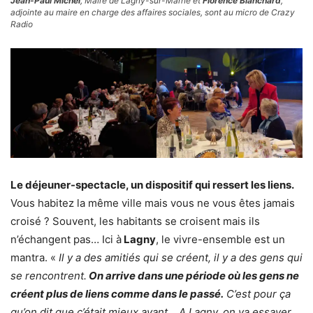
Jean-Paul Michel
, Maire de Lagny-sur-Marne et
Florence Blanchard
,
adjointe au maire en charge des affaires sociales, sont au micro de Crazy
Radio
Le déjeuner-spectacle, un dispositif qui ressert les liens.
Vous habitez la même ville mais vous ne vous êtes jamais
croisé ? Souvent, les habitants se croisent mais ils
n’échangent pas… Ici à
Lagny
, le vivre-ensemble est un
mantra. «
Il y a des amitiés qui se créent, il y a des gens qui
se rencontrent.
On arrive dans une période où les gens ne
créent plus de liens comme dans le passé.
C’est pour ça
qu’on dit que c’était mieux avant… A Lagny, on va essayer