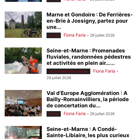
Marne et Gondoire : De Ferrières-
en-Brie à Jossigny, partez pour
une...
Fiona Faria
-
29 juillet 2026
EN UNE
Seine-et-Marne : Promenades
fluviales, randonnées pédestres
et activités en plein air…...
Fiona Faria
-
COULOMMIERS PAYS DE BRIE
29 juillet 2026
Val d’Europe Agglomération : A
Bailly-Romainvilliers, la période
de concertation du...
Fiona Faria
-
29 juillet 2026
EN UNE
Seine-et-Marne : A Condé-
Sainte-Libiaire, les plus curieux