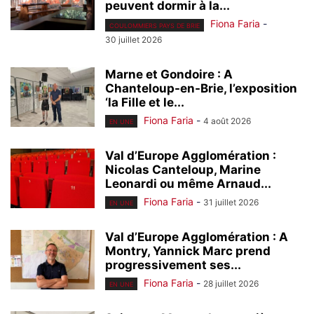
peuvent dormir à la...
Fiona Faria
-
COULOMMIERS PAYS DE BRIE
30 juillet 2026
Marne et Gondoire : A
Chanteloup-en-Brie, l’exposition
‘la Fille et le...
Fiona Faria
-
4 août 2026
EN UNE
Val d’Europe Agglomération :
Nicolas Canteloup, Marine
Leonardi ou même Arnaud...
Fiona Faria
-
31 juillet 2026
EN UNE
Val d’Europe Agglomération : A
Montry, Yannick Marc prend
progressivement ses...
Fiona Faria
-
28 juillet 2026
EN UNE