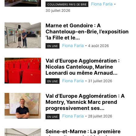
Fiona Faria
-
COULOMMIERS PAYS DE BRIE
30 juillet 2026
Marne et Gondoire : A
Chanteloup-en-Brie, l’exposition
‘la Fille et le...
Fiona Faria
-
4 août 2026
EN UNE
Val d’Europe Agglomération :
Nicolas Canteloup, Marine
Leonardi ou même Arnaud...
Fiona Faria
-
31 juillet 2026
EN UNE
Val d’Europe Agglomération : A
Montry, Yannick Marc prend
progressivement ses...
Fiona Faria
-
28 juillet 2026
EN UNE
Seine-et-Marne : La première