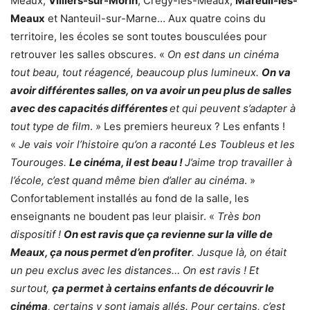
Meaux,
Villiers-sur-Morin
, Crégy-lès-Meaux,
Mareuil-lès-
Meaux
et Nanteuil-sur-Marne… Aux quatre coins du
territoire, les écoles se sont toutes bousculées pour
retrouver les salles obscures. «
On est dans un cinéma
tout beau, tout réagencé, beaucoup plus lumineux.
On va
avoir différentes salles, on va avoir un peu plus de salles
avec des capacités différentes
et qui peuvent s’adapter à
tout type de film
. » Les premiers heureux ? Les enfants !
«
Je vais voir l’histoire qu’on a raconté Les Toubleus et les
Tourouges.
Le cinéma, il est beau !
J’aime trop travailler à
l’école, c’est quand même bien d’aller au cinéma
. »
Confortablement installés au fond de la salle, les
enseignants ne boudent pas leur plaisir. «
Très bon
dispositif !
On est ravis que ça revienne sur la ville de
Meaux, ça nous permet d’en profiter
. Jusque là, on était
un peu exclus avec les distances… On est ravis ! Et
surtout,
ça permet à certains enfants de découvrir le
cinéma
, certains y sont jamais allés. Pour certains, c’est