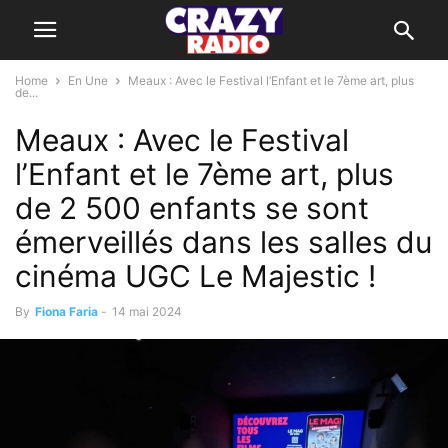
Home
En Une
Meaux : Avec le Festival l’Enfant et le 7ème art, plus
de...
Meaux : Avec le Festival
l’Enfant et le 7ème art, plus
de 2 500 enfants se sont
émerveillés dans les salles du
cinéma UGC Le Majestic !
By
Fiona Faria
-
14 mai 2024