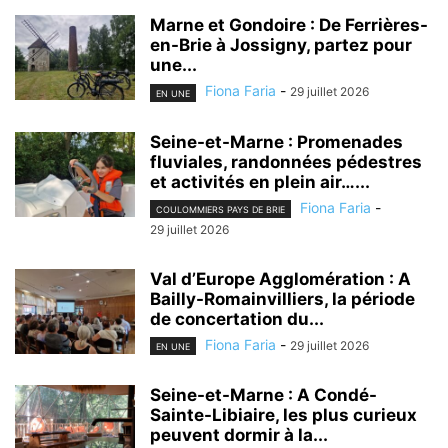
Marne et Gondoire : De Ferrières-
en-Brie à Jossigny, partez pour
une...
Fiona Faria
-
29 juillet 2026
EN UNE
Seine-et-Marne : Promenades
fluviales, randonnées pédestres
et activités en plein air…...
Fiona Faria
-
COULOMMIERS PAYS DE BRIE
29 juillet 2026
Val d’Europe Agglomération : A
Bailly-Romainvilliers, la période
de concertation du...
Fiona Faria
-
29 juillet 2026
EN UNE
Seine-et-Marne : A Condé-
Sainte-Libiaire, les plus curieux
peuvent dormir à la...