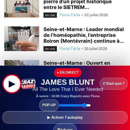
pierre d’un projet historique
entre le SIETREM...
Fiona Faria
-
30 juillet 2026
EN UNE
Seine-et-Marne : Leader mondial
de l’homéopathie, l’entreprise
Boiron (Montévrain) continue à...
Fiona Faria
-
29 juillet 2026
EN UNE
Seine-et-Marne : Ouvert en
2000, le centre commercial Val
● EN DIRECT
d’Europe continue...
JAMES BLUNT
▶
Fiona Faria
-
28 juillet 2026
EN UNE
C’était quoi ?
All The Love That I Ever Needed
Seine-et-Marne :
À suivre : 10:00 Crazy Reports avec Fiona
L’universitarisation du Grand
POP-UP
Hôpital de l’Est Francilien (GHEF)
a...
▶ Activer l’autoplay
Fiona Faria
-
28 juillet 2026
EN UNE
Réduire