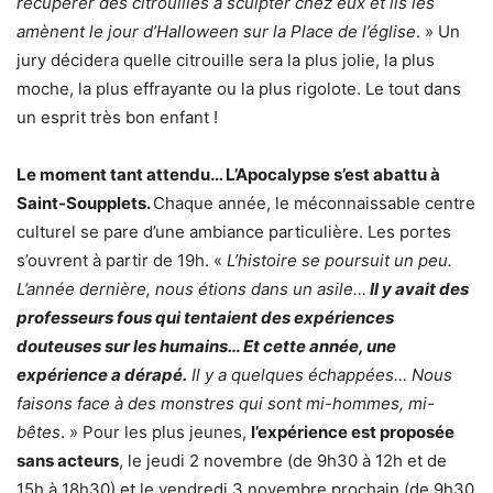
récupérer des citrouilles à sculpter chez eux et ils les
amènent le jour d’Halloween sur la Place de l’église
. » Un
jury décidera quelle citrouille sera la plus jolie, la plus
moche, la plus effrayante ou la plus rigolote. Le tout dans
un esprit très bon enfant !
Le moment tant attendu… L’Apocalypse s’est abattu à
Saint-Soupplets.
Chaque année, le méconnaissable centre
culturel se pare d’une ambiance particulière. Les portes
s’ouvrent à partir de 19h. «
L’histoire se poursuit un peu.
L’année dernière, nous étions dans un asile…
Il y avait des
professeurs fous qui tentaient des expériences
douteuses sur les humains… Et cette année, une
expérience a dérapé.
Il y a quelques échappées… Nous
faisons face à des monstres qui sont mi-hommes, mi-
bêtes
. » Pour les plus jeunes,
l’expérience est proposée
sans acteurs
, le jeudi 2 novembre (de 9h30 à 12h et de
15h à 18h30) et le vendredi 3 novembre prochain (de 9h30