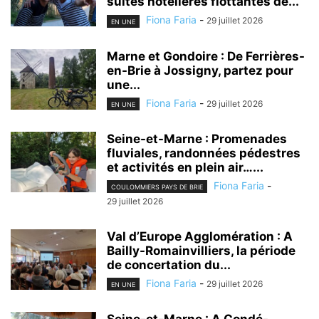
suites hôtelières flottantes de...
Fiona Faria
-
29 juillet 2026
EN UNE
Marne et Gondoire : De Ferrières-
en-Brie à Jossigny, partez pour
une...
Fiona Faria
-
29 juillet 2026
EN UNE
Seine-et-Marne : Promenades
fluviales, randonnées pédestres
et activités en plein air…...
Fiona Faria
-
COULOMMIERS PAYS DE BRIE
29 juillet 2026
Val d’Europe Agglomération : A
Bailly-Romainvilliers, la période
de concertation du...
Fiona Faria
-
29 juillet 2026
EN UNE