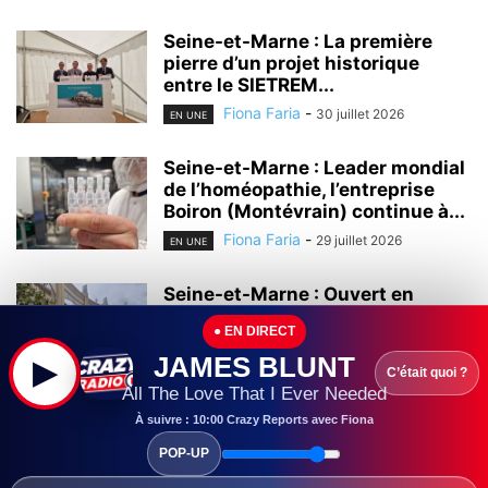
Seine-et-Marne : La première
pierre d’un projet historique
entre le SIETREM...
Fiona Faria
-
30 juillet 2026
EN UNE
Seine-et-Marne : Leader mondial
de l’homéopathie, l’entreprise
Boiron (Montévrain) continue à...
Fiona Faria
-
29 juillet 2026
EN UNE
Seine-et-Marne : Ouvert en
2000, le centre commercial Val
● EN DIRECT
d’Europe continue...
JAMES BLUNT
▶
Fiona Faria
-
28 juillet 2026
EN UNE
C’était quoi ?
All The Love That I Ever Needed
Seine-et-Marne :
À suivre : 10:00 Crazy Reports avec Fiona
L’universitarisation du Grand
POP-UP
Hôpital de l’Est Francilien (GHEF)
a...