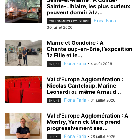
Seine-et-Marne : A Condé-
Sainte-Libiaire, les plus curieux
peuvent dormir à la...
Fiona Faria
-
COULOMMIERS PAYS DE BRIE
30 juillet 2026
Marne et Gondoire : A
Chanteloup-en-Brie, l’exposition
‘la Fille et le...
Fiona Faria
-
4 août 2026
EN UNE
Val d’Europe Agglomération :
Nicolas Canteloup, Marine
Leonardi ou même Arnaud...
Fiona Faria
-
31 juillet 2026
EN UNE
Val d’Europe Agglomération : A
Montry, Yannick Marc prend
progressivement ses...
Fiona Faria
-
28 juillet 2026
EN UNE