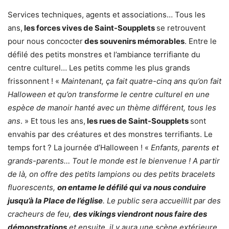
Services techniques, agents et associations… Tous les
ans,
les forces vives de Saint-Soupplets
se retrouvent
pour nous concocter
des souvenirs mémorables
. Entre le
défilé des petits monstres et l’ambiance terrifiante du
centre culturel… Les petits comme les plus grands
frissonnent ! «
Maintenant, ça fait quatre-cinq ans qu’on fait
Halloween et qu’on transforme le centre culturel en une
espèce de manoir hanté avec un thème différent, tous les
ans
. » Et tous les ans,
les rues de Saint-Soupplets
sont
envahis par des créatures et des monstres terrifiants. Le
temps fort ? La journée d’Halloween ! «
Enfants, parents et
grands-parents… Tout le monde est le bienvenue ! A partir
de là, on offre des petits lampions ou des petits bracelets
fluorescents,
on entame le défilé qui va nous conduire
jusqu’à la Place de l’église
. Le public sera accueillit par des
cracheurs de feu,
des vikings viendront nous faire des
démonstrations
et ensuite, il y aura une scène extérieure