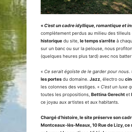
«
C’est un cadre idyllique, romantique et in
complètement perdus au milieu des tilleuls
historique
du site,
le temps s’arrête
à chaqu
sur un banc ou sur la pelouse, nous profiton
(quelques heures plus tard) avec nos batte
«
Ce serait égoïste de le garder pour nous
.
les portes
du domaine.
Jazz
, électro ou
cin
les colonnes des vestiges. «
C’est un luxe q
toutes les propositions,
Bettina Gerecht
et
ce joyau aux artistes et aux habitants.
Chargé d’histoire, le site préserve son cad
Montceaux-lès-Meaux, 10 Rue de Lizy, ce s