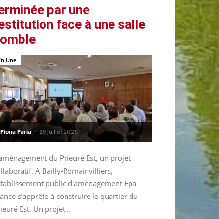
erminée par une
estitution face à une salle
comble
En Une
Fiona Faria
-
29 juillet 2026
’aménagement du Prieuré Est, un projet
llaboratif. A Bailly-Romainvilliers,
’Etablissement public d'aménagement Epa
ance s’apprête à construire le quartier du
ieuré Est. Un projet...