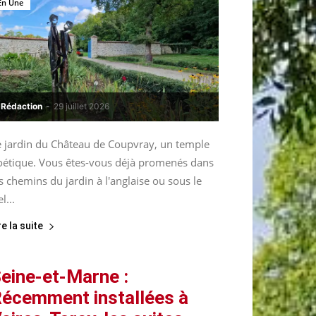
En Une
Rédaction
-
29 juillet 2026
e jardin du Château de Coupvray, un temple
oétique. Vous êtes-vous déjà promenés dans
s chemins du jardin à l'anglaise ou sous le
el...
re la suite
eine-et-Marne :
écemment installées à