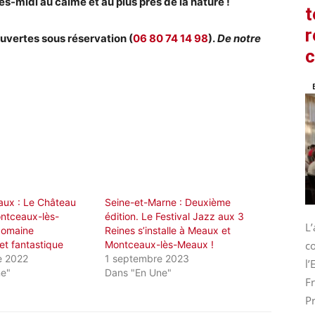
ès-midi au calme et au plus près de la nature !
t
r
ouvertes sous réservation (
06 80 74 14 98
).
De notre
ux : Le Château
Seine-et-Marne : Deuxième
ntceaux-lès-
édition. Le Festival Jazz aux 3
L
domaine
Reines s’installe à Meaux et
et fantastique
Montceaux-lès-Meaux !
co
e 2022
1 septembre 2023
l
ne"
Dans "En Une"
Fr
Pr