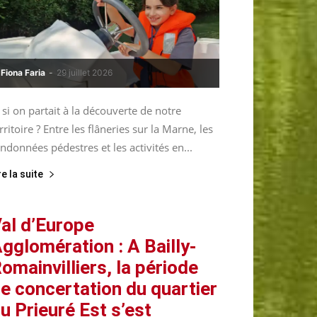
Fiona Faria
-
29 juillet 2026
 si on partait à la découverte de notre
rritoire ? Entre les flâneries sur la Marne, les
ndonnées pédestres et les activités en...
re la suite
al d’Europe
gglomération : A Bailly-
omainvilliers, la période
e concertation du quartier
u Prieuré Est s’est