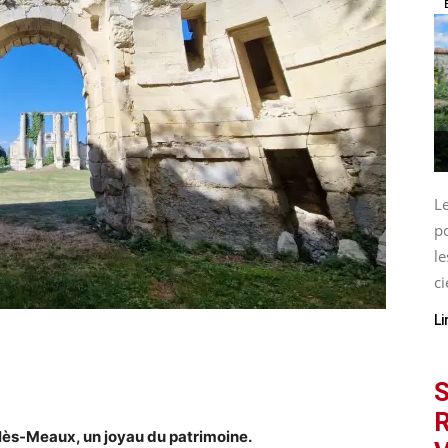
L
p
le
ci
Li
S
R
ès-Meaux, un joyau du patrimoine.