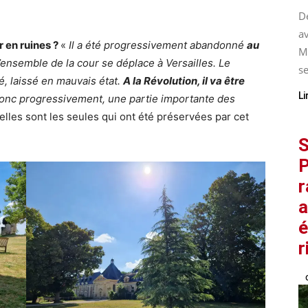
De
av
 en ruines ?
«
Il a été progressivement abandonné
au
M
l’ensemble de la cour se déplace à Versailles. Le
se
, laissé en mauvais état.
A la Révolution, il va être
Li
onc progressivement, une partie importante des
uelles sont les seules qui ont été préservées par cet
S
P
r
a
é
r