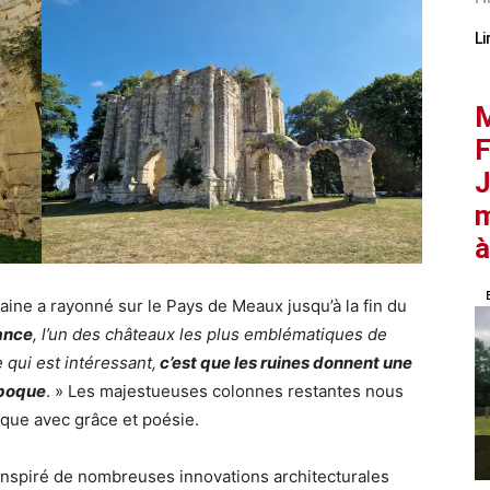
Li
M
F
J
m
à
maine a rayonné sur le Pays de Meaux jusqu’à la fin du
ance
, l’un des châteaux les plus emblématiques de
e qui est intéressant,
c’est que les ruines donnent une
époque
. » Les majestueuses colonnes restantes nous
que avec grâce et poésie.
inspiré de nombreuses innovations architecturales