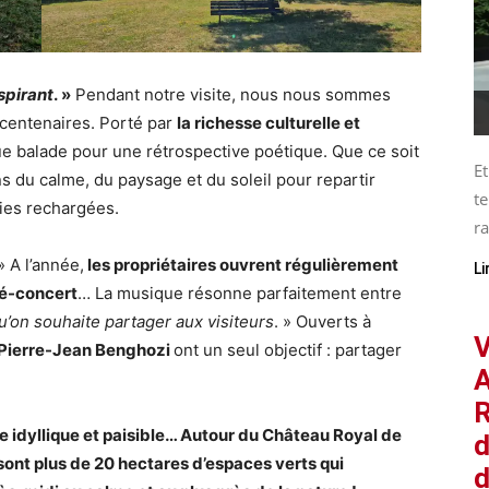
spirant
. »
Pendant notre visite, nous nous sommes
 centenaires. Porté par
la richesse culturelle et
e balade pour une rétrospective poétique. Que ce soit
Et
s du calme, du paysage et du soleil pour repartir
te
ries rechargées.
ra
 » A l’année,
les propriétaires ouvrent régulièrement
Li
é-concert
… La musique résonne parfaitement entre
u’on souhaite partager aux visiteurs
. » Ouverts à
V
Pierre-Jean Benghozi
ont un seul objectif : partager
A
R
re idyllique et paisible… Autour du Château Royal de
d
ont plus de 20 hectares d’espaces verts qui
d