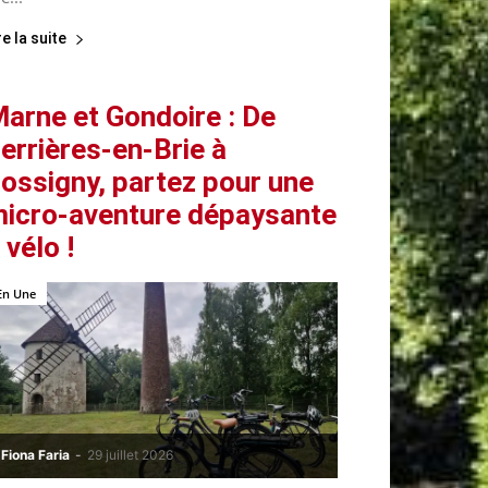
re la suite
arne et Gondoire : De
errières-en-Brie à
ossigny, partez pour une
icro-aventure dépaysante
 vélo !
En Une
Fiona Faria
-
29 juillet 2026