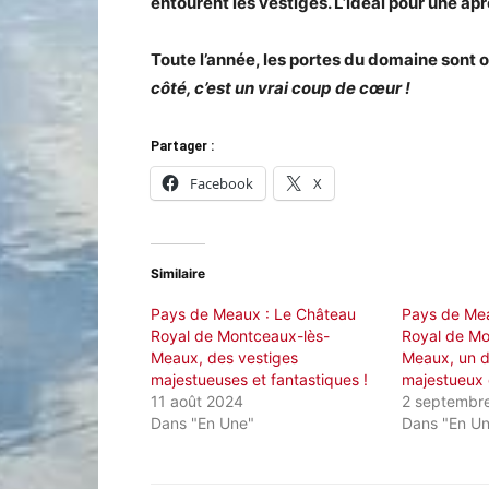
entourent les vestiges. L’idéal pour une apr
Toute l’année, les portes du domaine sont 
côté, c’est un vrai coup de cœur !
Partager :
Facebook
X
Similaire
Pays de Meaux : Le Château
Pays de Mea
Royal de Montceaux-lès-
Royal de Mo
Meaux, des vestiges
Meaux, un 
majestueuses et fantastiques !
majestueux 
11 août 2024
2 septembr
Dans "En Une"
Dans "En U