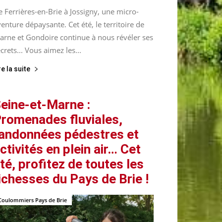
 Ferrières-en-Brie à Jossigny, une micro-
enture dépaysante. Cet été, le territoire de
arne et Gondoire continue à nous révéler ses
crets... Vous aimez les...
re la suite
eine-et-Marne :
romenades fluviales,
andonnées pédestres et
ctivités en plein air… Cet
té, profitez de toutes les
ichesses du Pays de Brie !
Coulommiers Pays de Brie