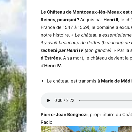
Le Château de Montceaux-lès-Meaux est é
Reines, pourquoi ?
Acquis par
Henri II
, le c
France de 1547 à 1559), le domaine a excl
notre histoire. «
Le château a essentielleme
il y avait beaucoup de dettes (beaucoup de
racheté par Henri IV
(son gendre)
. » Par la 
d’Estrées
. A sa mort, le château devient la
d’
Henri IV
.
Le château est transmis à
Marie de Médi
Pierre-Jean Benghozi
, propriétaire du Ch
Radio