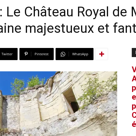
: Le Château Royal de 
ine majestueux et fan
Twitter
Pinterest
WhatsApp
V
A
p
e
p
C
é