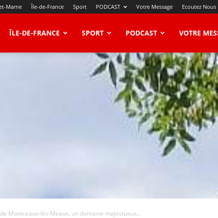
et-Marne
Île-de-France
Sport
PODCAST
Votre Message
Ecoutez Nous
ÎLE-DE-FRANCE
SPORT
PODCAST
VOTRE MES
 de Montceaux-lès-Meaux, un domaine majestueux...