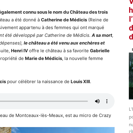
V
h
galement connu sous le nom du Château des trois
l
hâteau a été donné à
Catherine de Médicis
(Reine de
d
usivement appartenu à des femmes qui ont marqué
nt été développé par Catherine de Médicis.
A sa mort
,
d
 dépenses),
le château a été venu aux enchères et
suite,
Henri IV
offre le château à sa favorite
Gabrielle
 propriété de
Marie de Médicis
, la nouvelle femme
cis
pour célébrer la naissance de
Louis XIII
.
L'
âteau de Montceaux-lès-Meaux, est au micro de Crazy
po
nu
l'Î