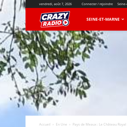
vendredi, août 7, 2026
Connecter / rejoindre
Seine-
CRAZY
SEINE-ET-MARNE
RADIO
Accueil
En Une
Pays de Meaux : Le Château Royal