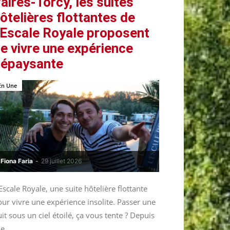
aires-Torcy, les suites
ôtelières flottantes de
’Escale Royale proposent
e vivre une expérience
épaysante
En Une
Fiona Faria
-
29 juillet 2026
Escale Royale, une suite hôtelière flottante
ur vivre une expérience insolite. Passer une
it sous un ciel étoilé, ça vous tente ? Depuis
le...