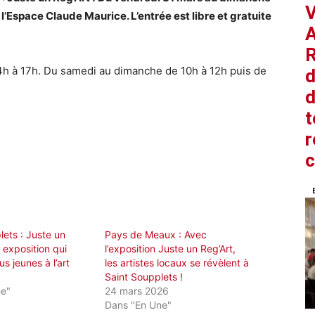
V
à l’Espace Claude Maurice. L’entrée est libre et gratuite
A
R
h à 17h. Du samedi au dimanche de 10h à 12h puis de
d
d
t
r
ets : Juste un
Pays de Meaux : Avec
 exposition qui
l’exposition Juste un Reg’Art,
lus jeunes à l’art
les artistes locaux se révèlent à
Saint Soupplets !
ne"
24 mars 2026
Dans "En Une"