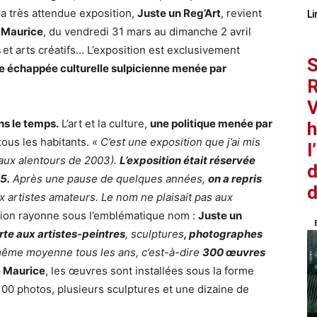
 la très attendue exposition,
Juste un Reg’Art
, revient
Li
 Maurice
, du vendredi 31 mars au dimanche 2 avril
s
et arts créatifs… L’exposition est exclusivement
S
e échappée culturelle sulpicienne menée par
R
V
ns le temps.
L’art et la culture,
une politique menée par
h
ous les habitants. «
C’est une exposition que j’ai mis
l
aux alentours de 2003).
L’exposition était réservée
d
5.
Après une pause de quelques années,
on a repris
d
x artistes amateurs. Le nom ne plaisait pas aux
sition rayonne sous l’emblématique nom :
Juste un
te aux artistes-peintres
, sculptures
, photographes
même moyenne tous les ans, c’est-à-dire
300 œuvres
e Maurice
, les œuvres sont installées sous la forme
100 photos, plusieurs sculptures et une dizaine de