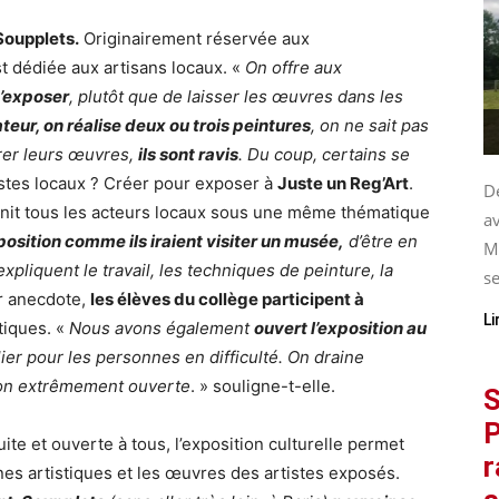
-Soupplets.
Originairement réservée aux
st dédiée aux artisans locaux. «
On offre aux
d’exposer
, plutôt que de laisser les œuvres dans les
eur, on réalise deux ou trois peintures
, on ne sait pas
trer leurs œuvres,
ils sont ravis
. Du coup, certains se
rtistes locaux ? Créer pour exposer à
Juste un Reg’Art
.
De
unit tous les acteurs locaux sous une même thématique
av
xposition comme ils iraient visiter un musée,
d’être en
M
xpliquent le travail, les techniques de peinture, la
se
ur anecdote,
les élèves du collège participent à
Li
tiques. «
Nous avons également
ouvert l’exposition au
lier pour les personnes en difficulté. On draine
ion extrêmement ouverte
. » souligne-t-elle.
S
P
ite et ouverte à tous, l’exposition culturelle permet
r
es artistiques et les œuvres des artistes exposés.