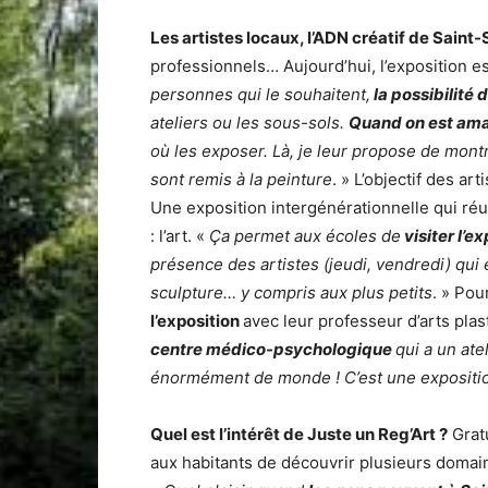
Les artistes locaux, l’ADN créatif de Saint
professionnels… Aujourd’hui, l’exposition e
personnes qui le souhaitent,
la possibilité 
ateliers ou les sous-sols.
Quand on est amat
où les exposer. Là, je leur propose de mon
sont remis à la peinture
. » L’objectif des a
Une exposition intergénérationnelle qui ré
: l’art. «
Ça permet aux écoles de
visiter l’e
présence des artistes (jeudi, vendredi) qui e
sculpture… y compris aux plus petits
. » Po
l’exposition
avec leur professeur d’arts plas
centre médico-psychologique
qui a un ate
énormément de monde ! C’est une exposit
Quel est l’intérêt de Juste un Reg’Art ?
Gratu
aux habitants de découvrir plusieurs domain