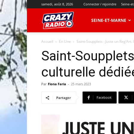
samedi, août 8, 2026
Connecter / rejoindre
Seine-e
CRAZY
SEINE-ET-MARNE
Accueil
En Une
Saint-Soupplets : Juste un Reg’Art. 
RADIO
Saint-Soupplets
culturelle dédié
Par
Fiona Faria
-
25 mars 2023
Facebook
Partager