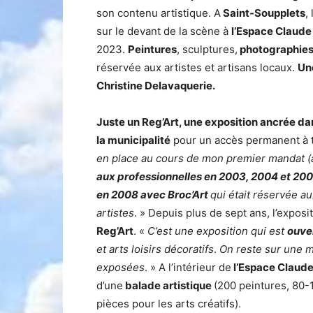
son contenu artistique. A
Saint-Soupplets
,
sur le devant de la scène à
l’Espace Claude
2023.
Peintures
, sculptures,
photographie
réservée aux artistes et artisans locaux.
Un
Christine Delavaquerie.
Juste un Reg’Art, une exposition ancrée da
la municipalité
pour un accès permanent à t
en place au cours de mon premier mandat (
aux professionnelles en 2003, 2004 et 200
en 2008 avec Broc’Art
qui était réservée au
artistes
. » Depuis plus de sept ans, l’expo
Reg’Art
. «
C’est une exposition qui est
ouver
et arts loisirs décoratifs
.
On reste sur une 
exposées
. » A l’intérieur de
l’Espace Claud
d’une
balade artistique
(200 peintures, 80-
pièces pour les arts créatifs).