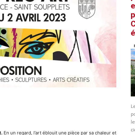
e
p
C
é
L
p
le
ci
t.
En un regard, l’art éblouit une pièce par sa chaleur et