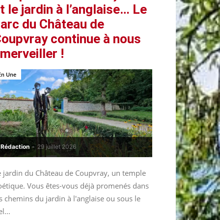
t le jardin à l’anglaise… Le
arc du Château de
oupvray continue à nous
merveiller !
En Une
Rédaction
-
29 juillet 2026
e jardin du Château de Coupvray, un temple
oétique. Vous êtes-vous déjà promenés dans
s chemins du jardin à l'anglaise ou sous le
el...