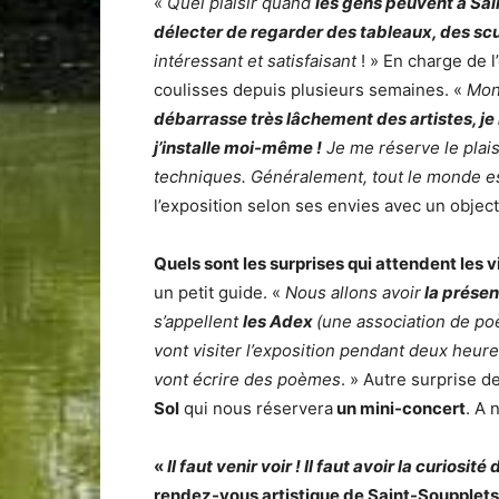
«
Quel plaisir quand
les gens peuvent à Sa
délecter de regarder des tableaux, des sc
intéressant et satisfaisant
! » En charge de l
coulisses depuis plusieurs semaines. «
Mon 
débarrasse très lâchement des artistes, je
j’installe moi-même !
Je me réserve le plaisi
techniques. Généralement, tout le monde es
l’exposition selon ses envies avec un objec
Quels sont les surprises qui attendent les v
un petit guide. «
Nous allons avoir
la présen
s’appellent
les Adex
(une association de po
vont visiter l’exposition pendant deux heure
vont écrire des poèmes
. » Autre surprise d
Sol
qui nous réservera
un mini-concert
. A 
«
Il faut venir voir ! Il faut avoir la curiosit
rendez-vous artistique de Saint-Soupplets