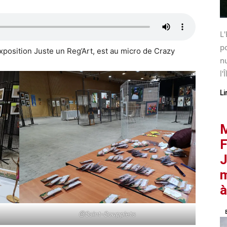
L'
po
’exposition Juste un Reg’Art, est au micro de Crazy
nu
l'Î
Li
M
F
J
m
à
@Saint-Soupplets