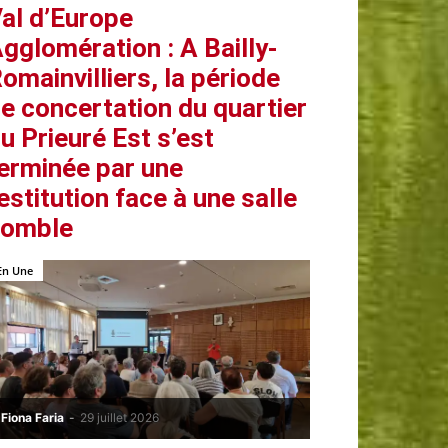
al d’Europe
gglomération : A Bailly-
omainvilliers, la période
e concertation du quartier
u Prieuré Est s’est
erminée par une
estitution face à une salle
comble
En Une
Fiona Faria
-
29 juillet 2026