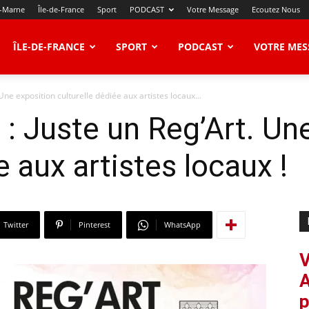
t-Marne
Île-de-France
Sport
PODCAST
Votre Message
Ecoutez Nous
ÎLE-DE-FRANCE
SPORT
PODCAST
VOTRE MES
Une exposition culturelle dédiée aux artistes locaux...
 : Juste un Reg’Art. Un
e aux artistes locaux !
Twitter
Pinterest
WhatsApp
V
A
p