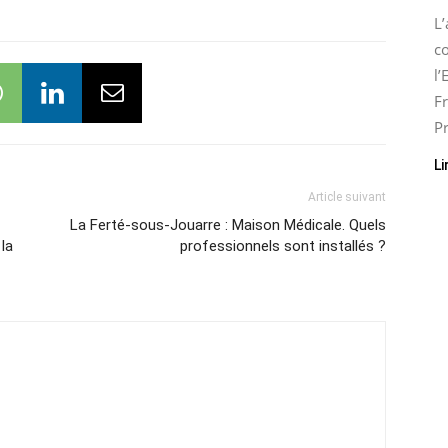
L
co
l
Fr
Pr
Li
Article suivant
La Ferté-sous-Jouarre : Maison Médicale. Quels
la
professionnels sont installés ?