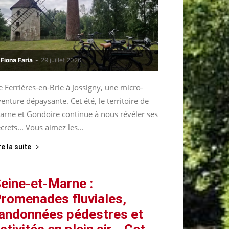
Fiona Faria
-
29 juillet 2026
 Ferrières-en-Brie à Jossigny, une micro-
enture dépaysante. Cet été, le territoire de
arne et Gondoire continue à nous révéler ses
crets... Vous aimez les...
re la suite
eine-et-Marne :
romenades fluviales,
andonnées pédestres et