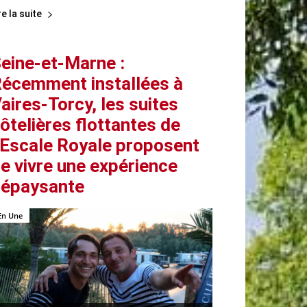
re la suite
eine-et-Marne :
écemment installées à
aires-Torcy, les suites
ôtelières flottantes de
’Escale Royale proposent
e vivre une expérience
épaysante
En Une