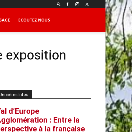
SAGE
ECOUTEZ NOUS
e exposition
Dernières Infos
al d’Europe
gglomération : Entre la
erspective à la française