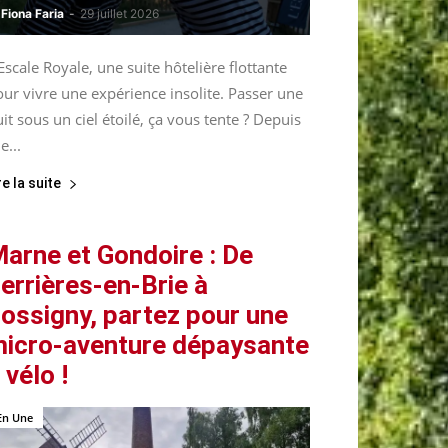
Fiona Faria
-
29 juillet 2026
Escale Royale, une suite hôtelière flottante
ur vivre une expérience insolite. Passer une
it sous un ciel étoilé, ça vous tente ? Depuis
le...
re la suite
arne et Gondoire : De
errières-en-Brie à
ossigny, partez pour une
icro-aventure dépaysante
 vélo !
En Une