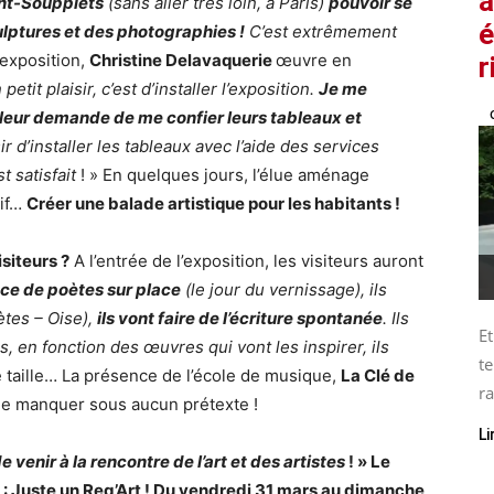
a
int-Soupplets
(sans aller très loin, à Paris)
pouvoir se
é
ulptures et des photographies !
C’est extrêmement
’exposition,
Christine Delavaquerie
œuvre en
r
petit plaisir, c’est d’installer l’exposition.
Je me
 leur demande de me confier leurs tableaux et
r d’installer les tableaux avec l’aide des services
t satisfait
! » En quelques jours, l’élue aménage
tif…
Créer une balade artistique pour les habitants !
isiteurs ?
A l’entrée de l’exposition, les visiteurs auront
ce de poètes sur place
(le jour du vernissage), ils
ètes – Oise),
ils vont faire de l’écriture spontanée
. Ils
Et
s, en fonction des œuvres qui vont les inspirer, ils
te
e taille… La présence de l’école de musique,
La Clé de
ra
ne manquer sous aucun prétexte !
Li
é de venir à la rencontre de l’art et des artistes
! » Le
 : Juste un Reg’Art ! Du vendredi 31 mars au dimanche