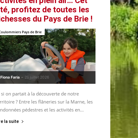
ctivités en plein air… Cet
té, profitez de toutes les
ichesses du Pays de Brie !
Coulommiers Pays de Brie
Fiona Faria
-
29 juillet 2026
 si on partait à la découverte de notre
rritoire ? Entre les flâneries sur la Marne, les
ndonnées pédestres et les activités en...
re la suite