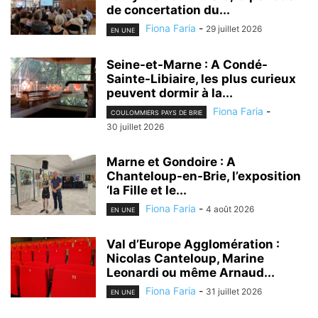
de concertation du...
Fiona Faria
-
29 juillet 2026
EN UNE
Seine-et-Marne : A Condé-
Sainte-Libiaire, les plus curieux
peuvent dormir à la...
Fiona Faria
-
COULOMMIERS PAYS DE BRIE
30 juillet 2026
Marne et Gondoire : A
Chanteloup-en-Brie, l’exposition
‘la Fille et le...
Fiona Faria
-
4 août 2026
EN UNE
Val d’Europe Agglomération :
Nicolas Canteloup, Marine
Leonardi ou même Arnaud...
Fiona Faria
-
31 juillet 2026
EN UNE