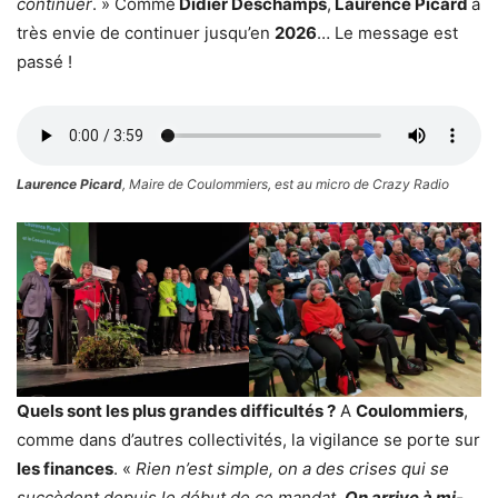
continuer
. » Comme
Didier Deschamps
,
Laurence Picard
a
très envie de continuer jusqu’en
2026
… Le message est
passé !
Laurence Picard
, Maire de Coulommiers, est au micro de Crazy Radio
Quels sont les plus grandes difficultés ?
A
Coulommiers
,
comme dans d’autres collectivités, la vigilance se porte sur
les finances
. «
Rien n’est simple, on a des crises qui se
succèdent depuis le début de ce mandat.
On arrive à mi-