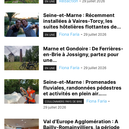
Rédaction
-
29 juillet 2026
EN UNE
Seine-et-Marne : Récemment
installées à Vaires-Torcy, les
suites hôtelières flottantes de...
Fiona Faria
-
29 juillet 2026
EN UNE
Marne et Gondoire : De Ferrières-
en-Brie à Jossigny, partez pour
une...
Fiona Faria
-
29 juillet 2026
EN UNE
Seine-et-Marne : Promenades
fluviales, randonnées pédestres
et activités en plein air…...
Fiona Faria
-
COULOMMIERS PAYS DE BRIE
29 juillet 2026
Val d’Europe Agglomération : A
Bailly-Romainvilliers, la période