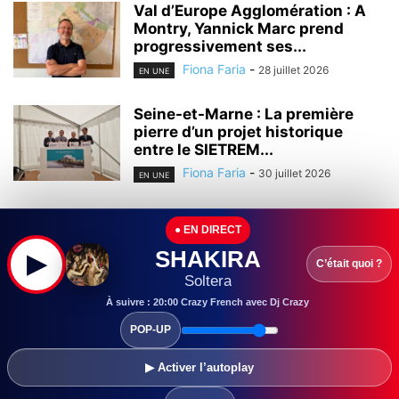
Val d’Europe Agglomération : A
Montry, Yannick Marc prend
progressivement ses...
Fiona Faria
-
28 juillet 2026
EN UNE
Seine-et-Marne : La première
pierre d’un projet historique
entre le SIETREM...
Fiona Faria
-
30 juillet 2026
EN UNE
Seine-et-Marne : Leader mondial
● EN DIRECT
de l’homéopathie, l’entreprise
Boiron (Montévrain) continue à...
SHAKIRA
▶
C’était quoi ?
Fiona Faria
-
29 juillet 2026
Soltera
EN UNE
À suivre : 20:00 Crazy French avec Dj Crazy
Seine-et-Marne : Ouvert en
POP-UP
2000, le centre commercial Val
d’Europe continue...
▶ Activer l’autoplay
Fiona Faria
-
28 juillet 2026
EN UNE