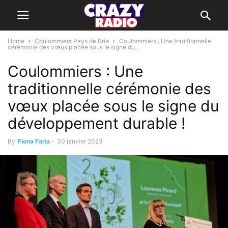
Home
Coulommiers Pays de Brie
Coulommiers : Une traditionnelle
cérémonie des vœux placée sous le signe du...
Coulommiers : Une
traditionnelle cérémonie des
vœux placée sous le signe du
développement durable !
By
Fiona Faria
-
30 janvier 2023