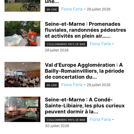
une...
Fiona Faria
-
29 juillet 2026
EN UNE
Seine-et-Marne : Promenades
fluviales, randonnées pédestres
et activités en plein air…...
Fiona Faria
-
COULOMMIERS PAYS DE BRIE
29 juillet 2026
Val d’Europe Agglomération : A
Bailly-Romainvilliers, la période
de concertation du...
Fiona Faria
-
29 juillet 2026
EN UNE
Seine-et-Marne : A Condé-
Sainte-Libiaire, les plus curieux
peuvent dormir à la...
Fiona Faria
-
COULOMMIERS PAYS DE BRIE
30 juillet 2026