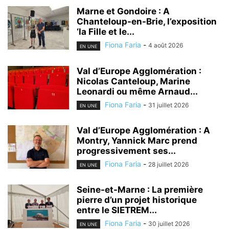
Marne et Gondoire : A
Chanteloup-en-Brie, l’exposition
‘la Fille et le...
Fiona Faria
-
4 août 2026
EN UNE
Val d’Europe Agglomération :
Nicolas Canteloup, Marine
Leonardi ou même Arnaud...
Fiona Faria
-
31 juillet 2026
EN UNE
Val d’Europe Agglomération : A
Montry, Yannick Marc prend
progressivement ses...
Fiona Faria
-
28 juillet 2026
EN UNE
Seine-et-Marne : La première
pierre d’un projet historique
entre le SIETREM...
Fiona Faria
-
30 juillet 2026
EN UNE