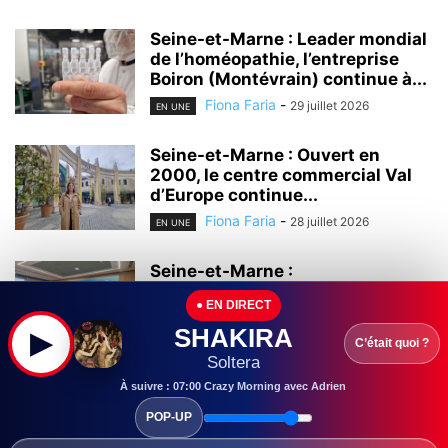
Seine-et-Marne : Leader mondial
de l’homéopathie, l’entreprise
Boiron (Montévrain) continue à...
Fiona Faria
-
29 juillet 2026
EN UNE
Seine-et-Marne : Ouvert en
2000, le centre commercial Val
d’Europe continue...
Fiona Faria
-
28 juillet 2026
EN UNE
Seine-et-Marne :
L’universitarisation du Grand
● EN DIRECT
Hôpital de l’Est Francilien (GHEF)
a...
SHAKIRA
▶
C’était quoi ?
Fiona Faria
-
28 juillet 2026
Soltera
EN UNE
À suivre : 07:00 Crazy Morning avec Adrien
Marne et Gondoire : Toujours en
POP-UP
fonctionnement, le Moulin
Russon (XVIIème...