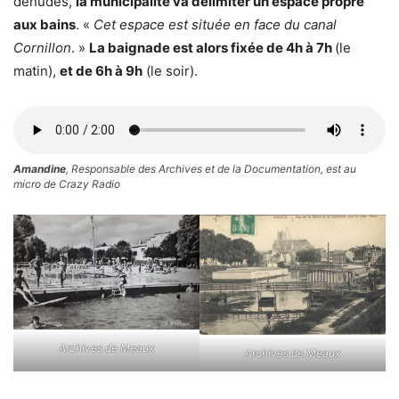
dénudés,
la municipalité va délimiter un espace propre
aux bains
. «
Cet espace est située en face du canal
Cornillon
. »
La baignade est alors fixée de 4h à 7h
(le
matin),
et de 6h à 9h
(le soir).
Amandine
, Responsable des Archives et de la Documentation, est au
micro de Crazy Radio
Archives de Meaux
Archives de Meaux