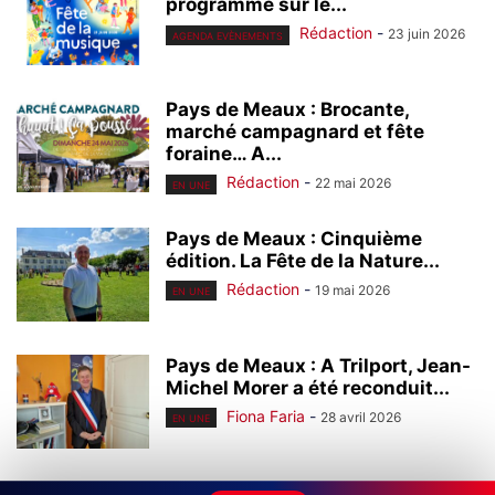
programme sur le...
Rédaction
-
23 juin 2026
AGENDA EVÈNEMENTS
Pays de Meaux : Brocante,
marché campagnard et fête
foraine… A...
Rédaction
-
22 mai 2026
EN UNE
Pays de Meaux : Cinquième
édition. La Fête de la Nature...
Rédaction
-
19 mai 2026
EN UNE
Pays de Meaux : A Trilport, Jean-
Michel Morer a été reconduit...
Fiona Faria
-
28 avril 2026
EN UNE
Seine-et-Marne : Ile-de-France