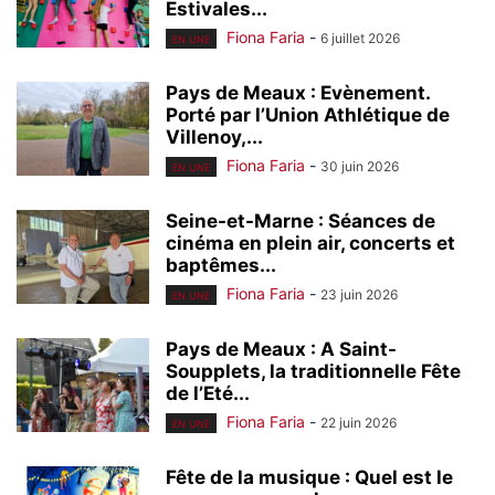
Estivales...
Fiona Faria
-
6 juillet 2026
EN UNE
Pays de Meaux : Evènement.
Porté par l’Union Athlétique de
Villenoy,...
Fiona Faria
-
30 juin 2026
EN UNE
Seine-et-Marne : Séances de
cinéma en plein air, concerts et
baptêmes...
Fiona Faria
-
23 juin 2026
EN UNE
Pays de Meaux : A Saint-
Soupplets, la traditionnelle Fête
de l’Eté...
Fiona Faria
-
22 juin 2026
EN UNE
Fête de la musique : Quel est le