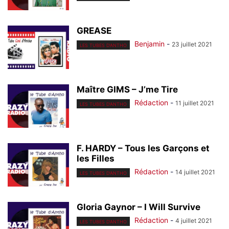
GREASE
Benjamin
-
23 juillet 2021
LES TUBES D'ANTHO
Maître GIMS – J’me Tire
Rédaction
-
11 juillet 2021
LES TUBES D'ANTHO
F. HARDY – Tous les Garçons et
les Filles
Rédaction
-
14 juillet 2021
LES TUBES D'ANTHO
Gloria Gaynor – I Will Survive
Rédaction
-
4 juillet 2021
LES TUBES D'ANTHO