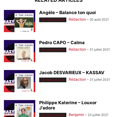
RELATED ARTICLES
Angèle – Balance ton quoi
Rédaction
-
20 août 2021
LES TUBES D'ANTHO
Pedro CAPO – Calma
Rédaction
-
31 juillet 2021
LES TUBES D'ANTHO
Jacob DESVARIEUX – KASSAV
Rédaction
-
31 juillet 2021
LES TUBES D'ANTHO
Philippe Katerine – Louxor
J’adore
Benjamin
-
23 juillet 2021
LES TUBES D'ANTHO