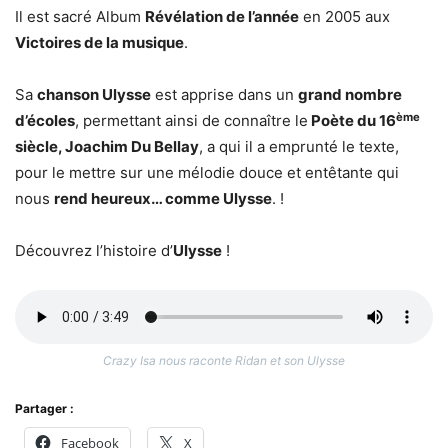
Il est sacré Album
Révélation de l’année
en 2005 aux
Victoires de la musique
.
Sa
chanson Ulysse
est apprise dans un
grand nombre
ème
d’écoles
, permettant ainsi de connaître le
Poète du 16
siècle, Joachim Du Bellay
, a qui il a emprunté le texte,
pour le mettre sur une mélodie douce et entêtante qui
nous
rend heureux… comme Ulysse
. !
Découvrez l’histoire d’
Ulysse
!
Crazy Isa nous raconte Ridan et son Ulysse
Partager :
Facebook
X