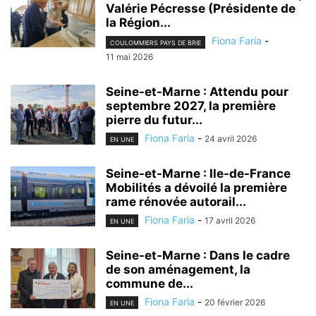
Valérie Pécresse (Présidente de
la Région...
Fiona Faria
-
COULOMMIERS PAYS DE BRIE
11 mai 2026
Seine-et-Marne : Attendu pour
septembre 2027, la première
pierre du futur...
Fiona Faria
-
24 avril 2026
EN UNE
Seine-et-Marne : Ile-de-France
Mobilités a dévoilé la première
rame rénovée autorail...
Fiona Faria
-
17 avril 2026
EN UNE
Seine-et-Marne : Dans le cadre
de son aménagement, la
commune de...
Fiona Faria
-
20 février 2026
EN UNE