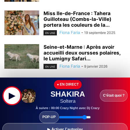
Miss Ile-de-France : Tahera
Guilloteau (Combs-la-Ville)
portera les couleurs de la...
Fiona Faria
-
19 septembre 2025
EN UNE
Seine-et-Marne : Après avoir
accueilli deux oursses polaires,
le Lumigny Safari...
Fiona Faria
-
9 janvier 2026
EN UNE
Ile-de-France : A mi-mandat,
● EN DIRECT
Valérie Pécresse sillonne les
quatre coins du...
SHAKIRA
▶
C’était quoi ?
Fiona Faria
-
15 août 2025
Soltera
EN UNE
À suivre : 00:00 Crazy Night avec Dj Crazy
Seine-et-Marne : La première
POP-UP
pierre de la future halle des
sports...
▶ Activer l’autoplay