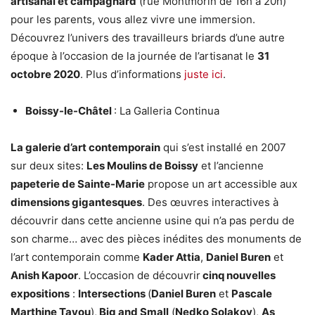
artisanal et campagnard
(rue Montmorin de 16h à 20h)
pour les parents, vous allez vivre une immersion.
Découvrez l’univers des travailleurs briards d’une autre
époque à l’occasion de la journée de l’artisanat le
31
octobre 2020
. Plus d’informations
juste ici
.
Boissy-le-Châtel
: La Galleria Continua
La galerie d’art contemporain
qui s’est installé en 2007
sur deux sites:
Les Moulins de Boissy
et l’ancienne
papeterie de Sainte-Marie
propose un art accessible aux
dimensions gigantesques
. Des œuvres interactives à
découvrir dans cette ancienne usine qui n’a pas perdu de
son charme… avec des pièces inédites des monuments de
l’art contemporain comme
Kader Attia
,
Daniel Buren
et
Anish Kapoor
. L’occasion de découvrir
cinq nouvelles
expositions
:
Intersections
(
Daniel Buren
et
Pascale
Marthine Tayou
),
Big and Small
(
Nedko Solakov
),
As