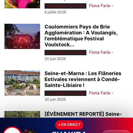
Fiona Faria
-
COULOMMIERS PAYS DE BRIE
6 juillet 2026
Coulommiers Pays de Brie
Agglomération : A Voulangis,
l’emblématique Festival
Voulstock...
Fiona Faria
-
COULOMMIERS PAYS DE BRIE
30 juin 2026
Seine-et-Marne : Les Flâneries
Estivales reviennent à Condé-
Sainte-Libiaire !
Fiona Faria
-
COULOMMIERS PAYS DE BRIE
30 juin 2026
[ÉVÈNEMENT REPORTÉ] Seine-
et-Marne : A La Ferté-sous-
● EN DIRECT
Jouarre, plus de 1 200...