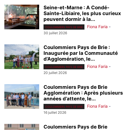
Seine-et-Marne : A Condé-
Sainte-Libiaire, les plus curieux
peuvent dormir à la...
Fiona Faria
-
COULOMMIERS PAYS DE BRIE
30 juillet 2026
Coulommiers Pays de Brie :
Inaugurée par la Communauté
d’Agglomération, le...
Fiona Faria
-
COULOMMIERS PAYS DE BRIE
20 juillet 2026
Coulommiers Pays de Brie
Agglomération : Après plusieurs
années d’attente, le...
Fiona Faria
-
COULOMMIERS PAYS DE BRIE
16 juillet 2026
Coulommiers Pays de Brie