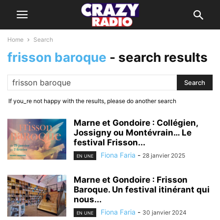
Home
Search
frisson baroque
-
search results
If you_re not happy with the results, please do another search
Marne et Gondoire : Collégien,
Jossigny ou Montévrain… Le
festival Frisson...
Fiona Faria
-
28 janvier 2025
EN UNE
Marne et Gondoire : Frisson
Baroque. Un festival itinérant qui
nous...
Fiona Faria
-
30 janvier 2024
EN UNE