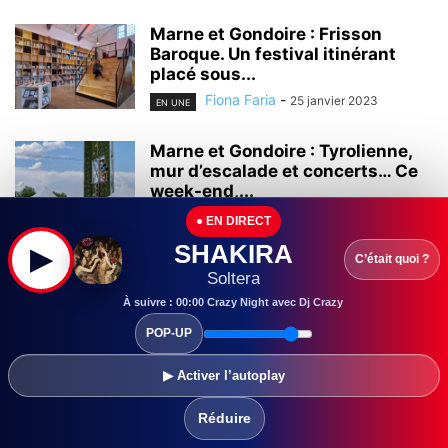
Marne et Gondoire : Frisson
Baroque. Un festival itinérant
placé sous...
Fiona Faria
-
25 janvier 2023
EN UNE
Marne et Gondoire : Tyrolienne,
mur d’escalade et concerts… Ce
week-end,...
Fiona Faria
-
4 juillet 2025
EN UNE
● EN DIRECT
SHAKIRA
▶
C’était quoi ?
Marne et Gondoire : Avec le
Soltera
festival des Ritournelles, des
À suivre : 00:00 Crazy Night avec Dj Crazy
mini-concerts...
Fiona Faria
-
28 mars 2025
POP-UP
EN UNE
▶ Activer l’autoplay
Réduire