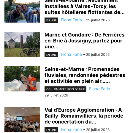
Seine-et-Marne : Récemment
installées à Vaires-Torcy, les
suites hôtelières flottantes de...
Fiona Faria
-
29 juillet 2026
EN UNE
Marne et Gondoire : De Ferrières-
en-Brie à Jossigny, partez pour
une...
Fiona Faria
-
29 juillet 2026
EN UNE
Seine-et-Marne : Promenades
fluviales, randonnées pédestres
et activités en plein air…...
Fiona Faria
-
COULOMMIERS PAYS DE BRIE
29 juillet 2026
Val d’Europe Agglomération : A
Bailly-Romainvilliers, la période
de concertation du...
Fiona Faria
-
29 juillet 2026
EN UNE