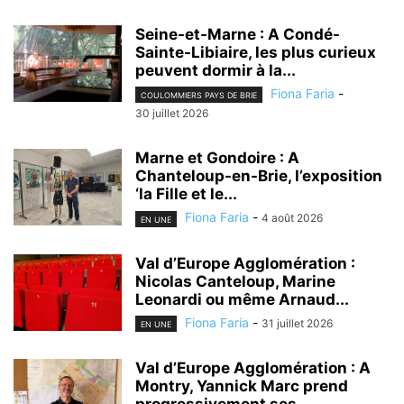
Seine-et-Marne : A Condé-
Sainte-Libiaire, les plus curieux
peuvent dormir à la...
Fiona Faria
-
COULOMMIERS PAYS DE BRIE
30 juillet 2026
Marne et Gondoire : A
Chanteloup-en-Brie, l’exposition
‘la Fille et le...
Fiona Faria
-
4 août 2026
EN UNE
Val d’Europe Agglomération :
Nicolas Canteloup, Marine
Leonardi ou même Arnaud...
Fiona Faria
-
31 juillet 2026
EN UNE
Val d’Europe Agglomération : A
Montry, Yannick Marc prend
progressivement ses...