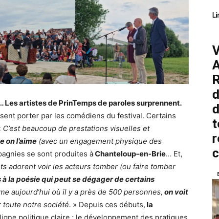
Li
V
A
R
d
 Les artistes de PrinTemps de paroles surprennent.
d
sent porter par les comédiens du festival. Certains
t
«
C’est beaucoup de prestations visuelles et
r
 on l’aime
(avec un engagement physique des
pagnies se sont produites à
Chanteloup-en-Brie
… Et,
ts adorent voir les acteurs tomber (ou faire tomber
 à la poésie qui peut se dégager de certains
e aujourd’hui où il y a près de 500 personnes,
on voit
 toute notre société
. » Depuis ces débuts,
la
ligne politique claire : le développement des pratiques