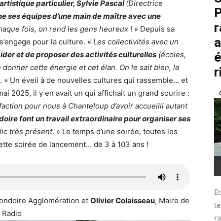
 artistique particulier, Sylvie Pascal
(Directrice
P
e ses équipes d’une main de maître avec une
r
aque fois, on rend les gens heureux
! » Depuis sa
a
s’engage pour la culture. «
Les collectivités avec un
é
ider et de proposer des activités culturelles
(écoles,
 donner cette énergie et cet élan. On le sait bien, la
r
. » Un éveil à de nouvelles cultures qui rassemble… et
 2025, il y en avait un qui affichait un grand sourire :
faction pour nous à Chanteloup d’avoir accueilli autant
ire font un travail extraordinaire pour organiser ses
ic très présent
. » Le temps d’une soirée, toutes les
ette soirée de lancement… de 3 à 103 ans !
Et
Gondoire Agglomération et
Olivier Colaisseau
, Maire de
te
 Radio
ra