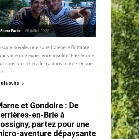
Fiona Faria
-
29 juillet 2026
Escale Royale, une suite hôtelière flottante
ur vivre une expérience insolite. Passer une
it sous un ciel étoilé, ça vous tente ? Depuis
le...
re la suite
arne et Gondoire : De
errières-en-Brie à
ossigny, partez pour une
icro-aventure dépaysante