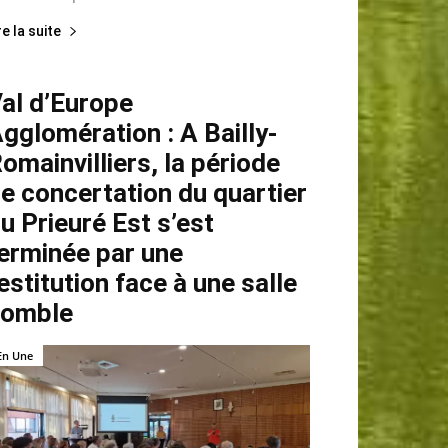
re la suite
al d’Europe
gglomération : A Bailly-
omainvilliers, la période
e concertation du quartier
u Prieuré Est s’est
erminée par une
estitution face à une salle
comble
En Une