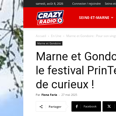
samedi, août 8, 2026
Connecter / rejoindre
Seine-e
CRAZY
SEINE-ET-MARNE
Accueil
En Une
Marne et Gondoire : Pour son vingt
RADIO
Marne et Gondoire
Marne et Gondoi
le festival Prin
de curieux !
Par
Fiona Faria
-
27 mai 2025
Facebook
Partager