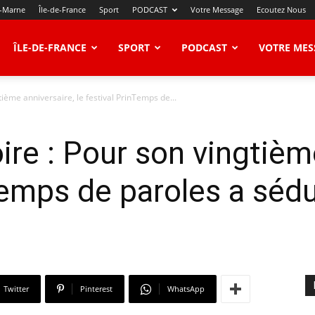
t-Marne
Île-de-France
Sport
PODCAST
Votre Message
Ecoutez Nous
ÎLE-DE-FRANCE
SPORT
PODCAST
VOTRE MES
ième anniversaire, le festival PrinTemps de...
re : Pour son vingtième
Temps de paroles a sédu
Twitter
Pinterest
WhatsApp