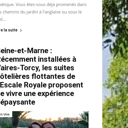
oétique. Vous êtes-vous déjà promenés dans
s chemins du jardin à l'anglaise ou sous le
el...
re la suite
eine-et-Marne :
écemment installées à
aires-Torcy, les suites
ôtelières flottantes de
’Escale Royale proposent
e vivre une expérience
épaysante
En Une