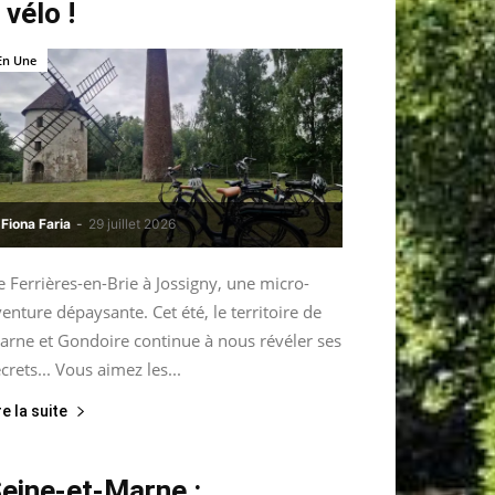
 vélo !
En Une
Fiona Faria
-
29 juillet 2026
 Ferrières-en-Brie à Jossigny, une micro-
enture dépaysante. Cet été, le territoire de
arne et Gondoire continue à nous révéler ses
crets... Vous aimez les...
re la suite
eine-et-Marne :