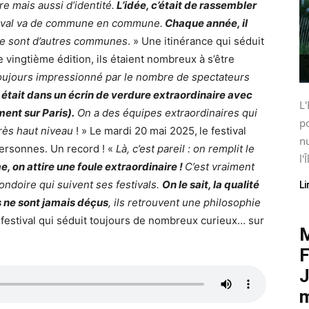
ire mais aussi d’identité.
L’idée, c’était de rassembler
tival va de commune en commune.
Chaque année, il
 ce sont d’autres communes
. » Une itinérance qui séduit
 vingtième édition, ils étaient nombreux à s’être
toujours impressionné par le nombre de spectateurs
 était dans un écrin de verdure extraordinaire avec
L'
ment sur Paris).
On a des équipes extraordinaires qui
po
très haut niveau
! » Le mardi 20 mai 2025,
le festival
nu
personnes. Un record ! «
Là, c’est pareil : on remplit le
l'Î
e, on attire une foule extraordinaire !
C’est vraiment
ndoire qui suivent ses festivals.
On le sait, la qualité
Li
s ne sont jamais déçus
, ils retrouvent une philosophie
 festival qui séduit toujours de nombreux curieux… sur
M
F
J
m