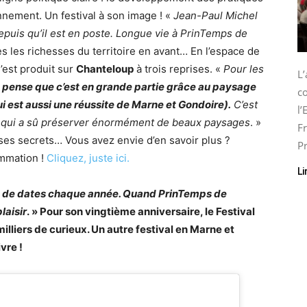
nnement. Un festival à son image ! «
Jean-Paul Michel
 depuis qu’il est en poste. Longue vie à PrinTemps de
tes les richesses du territoire en avant… En l’espace de
’est produit sur
Chanteloup
à trois reprises. «
Pour les
L
 pense que c’est en grande partie grâce au paysage
co
i est aussi une réussite de Marne et Gondoire).
C’est
l
s qui a sû préserver énormément de beaux paysages
. »
Fr
 ses secrets… Vous avez envie d’en savoir plus ?
Pr
mmation !
Cliquez, juste ici.
Li
mum de dates chaque année. Quand PrinTemps de
laisir
. » Pour son vingtième anniversaire, le Festival
lliers de curieux. Un autre festival en Marne et
vre !