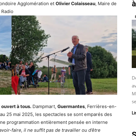
à
Gondoire Agglomération et
Olivier Colaisseau
, Maire de
 Radio
De
av
M
se
 ouvert à tous.
Dampmart,
Guermantes
, Ferrières-en-
Li
au 25 mai 2025, les spectacles se sont emparés des
. Une programmation entièrement pensée en interne
voir-faire, il ne suffit pas de travailler ou d’être
S