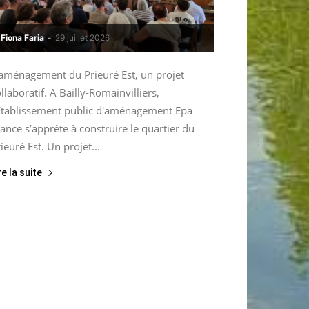
Fiona Faria
-
29 juillet 2026
’aménagement du Prieuré Est, un projet
llaboratif. A Bailly-Romainvilliers,
’Etablissement public d'aménagement Epa
ance s’apprête à construire le quartier du
ieuré Est. Un projet...
re la suite