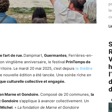
p
le
ci
Li
S
R
 l’art de rue.
Dampmart,
Guermantes
, Ferrières-en-
V
on vingtième anniversaire, le festival
PrinTemps de
h
rritoire. Le mardi 20 mai 2025, c’est depuis
le théâtre
l
e nouvelle édition a été lancée. Une soirée riche en
d
que culturelle collective et engagée.
d
 en Marne et Gondoire.
Composé de 20 communes,
la
 Gondoire
s’applique à avancer collectivement. Un
 Michel
. «
La fondation de Marne et Gondoire