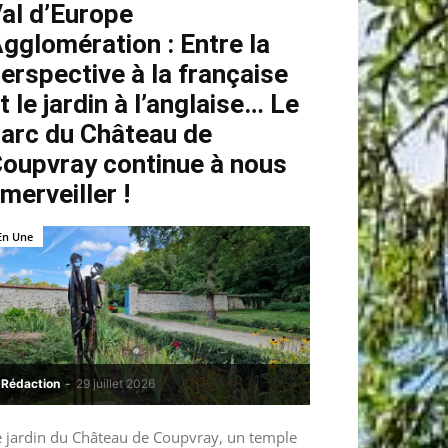
al d’Europe
gglomération : Entre la
erspective à la française
t le jardin à l’anglaise… Le
arc du Château de
oupvray continue à nous
merveiller !
En Une
Rédaction
-
29 juillet 2026
e jardin du Château de Coupvray, un temple