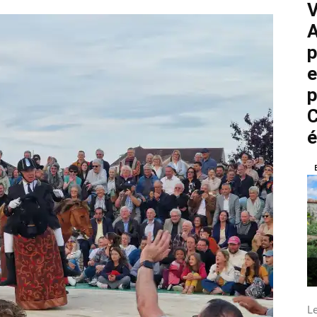
V
A
p
e
p
C
é
L