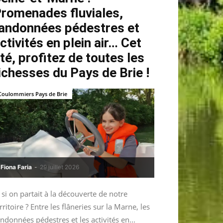
romenades fluviales,
andonnées pédestres et
ctivités en plein air… Cet
té, profitez de toutes les
ichesses du Pays de Brie !
Coulommiers Pays de Brie
Fiona Faria
-
29 juillet 2026
 si on partait à la découverte de notre
rritoire ? Entre les flâneries sur la Marne, les
ndonnées pédestres et les activités en...