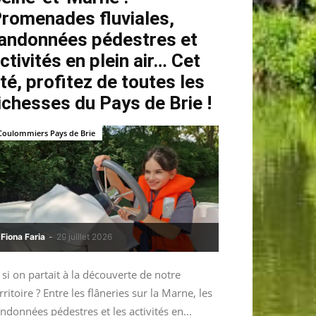
romenades fluviales,
andonnées pédestres et
ctivités en plein air… Cet
té, profitez de toutes les
ichesses du Pays de Brie !
Coulommiers Pays de Brie
Fiona Faria
-
29 juillet 2026
 si on partait à la découverte de notre
rritoire ? Entre les flâneries sur la Marne, les
ndonnées pédestres et les activités en...