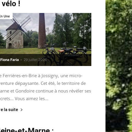
 vélo !
En Une
Fiona Faria
-
29 juillet 2026
 Ferrières-en-Brie à Jossigny, une micro-
enture dépaysante. Cet été, le territoire de
arne et Gondoire continue à nous révéler ses
crets... Vous aimez les...
re la suite
eine-et-Marne :