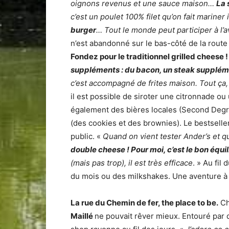
oignons revenus et une sauce maison…
La 
c’est un poulet 100% filet qu’on fait marine
burger
… Tout le monde peut participer à l’
n’est abandonné sur le bas-côté de la rout
Fondez pour le traditionnel grilled cheese !
suppléments : du bacon, un steak supplém
c’est accompagné de frites maison. Tout ça, 
il est possible de siroter une citronnade o
également des bières locales (Second Degr
(des cookies et des brownies). Le bestseller 
public. «
Quand on vient tester Ander’s et q
double cheese ! Pour moi, c’est le bon équil
(mais pas trop), il est très efficace
. » Au fil
du mois ou des milkshakes. Une aventure à s
La rue du Chemin de fer, the place to be.
Ch
Maillé
ne pouvait rêver mieux. Entouré pa