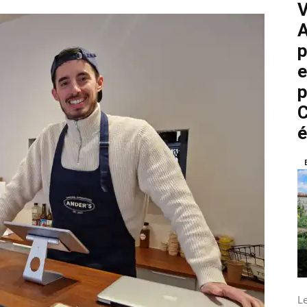
V
A
p
e
p
C
é
L