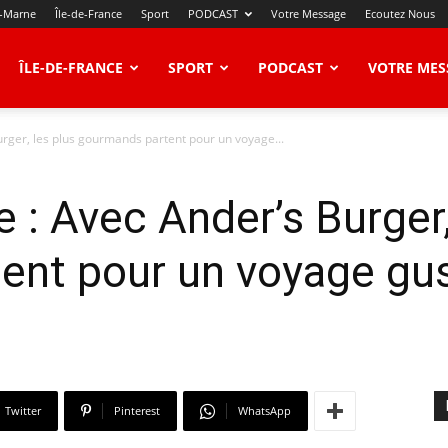
t-Marne
Île-de-France
Sport
PODCAST
Votre Message
Ecoutez Nous
ÎLE-DE-FRANCE
SPORT
PODCAST
VOTRE MES
rger, les plus gourmands partent pour un voyage...
 : Avec Ander’s Burger,
nt pour un voyage gus
Twitter
Pinterest
WhatsApp