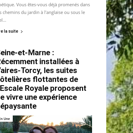
oétique. Vous êtes-vous déjà promenés dans
s chemins du jardin à l'anglaise ou sous le
el...
re la suite
eine-et-Marne :
écemment installées à
aires-Torcy, les suites
ôtelières flottantes de
’Escale Royale proposent
e vivre une expérience
épaysante
En Une