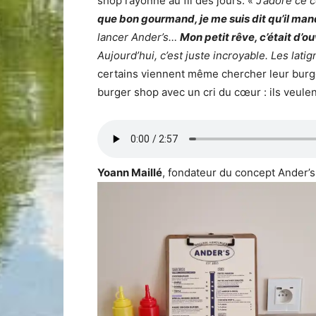
shop rayonne au fil des jours. «
J’adore ce 
que bon gourmand, je me suis dit qu’il ma
lancer Ander’s…
Mon petit rêve, c’était d’o
Aujourd’hui, c’est juste incroyable. Les lati
certains viennent même chercher leur burg
burger shop avec un cri du cœur : ils veulen
Yoann Maillé
, fondateur du concept Ander’s