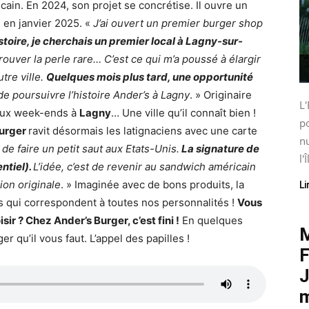
cain. En 2024, son projet se concrétise. Il ouvre un
, en janvier 2025. «
J’ai ouvert un premier burger shop
istoire, je cherchais un premier local à Lagny-sur-
ouver la perle rare… C’est ce qui m’a poussé à élargir
tre ville.
Quelques mois plus tard, une opportunité
e poursuivre l’histoire Ander’s à Lagny
. » Originaire
L'
eux week-ends à
Lagny
… Une ville qu’il connaît bien !
po
Burger
ravit désormais les latignaciens avec une carte
nu
t de faire un petit saut aux Etats-Unis.
La signature de
l'Î
entiel).
L’idée, c’est de revenir au sandwich américain
on originale
. » Imaginée avec de bons produits, la
Li
 qui correspondent à toutes nos personnalités !
Vous
ir ? Chez Ander’s Burger, c’est fini !
En quelques
M
 qu’il vous faut. L’appel des papilles !
F
J
m