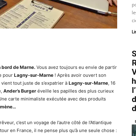
p
le
ci
Li
S
R
n bord de Marne.
Vous avez toujours eu envie de partir
V
le pour
Lagny-sur-Marne
! Après avoir ouvert son
h
vient tout juste de s’expatrier à
Lagny-sur-Marne
, 16
l
e,
Ander’s Burger
éveille les papilles des plus curieux
d
 Une carte minimaliste exécutée avec des produits
emmène…
d
rêveur, c’est un voyage de l’autre côté de l’Atlantique
tour en France, il ne pense plus qu’à une seule chose :