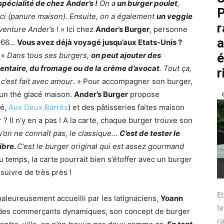
spécialité de chez Ander’s !
On a
un burger poulet
,
P
r ici (panure maison). Ensuite, on a également
un veggie
r
aventure Ander’s
! » Ici chez
Ander’s Burger
, personne
a
e 66…
Vous avez déjà voyagé jusqu’aux Etats-Unis ?
é
«
Dans tous ses burgers,
on peut ajouter des
entaire, du fromage ou de la crème d’avocat
. Tout ça,
r
c’est fait avec amour
. » Pour accompagner son burger,
u un thé glacé maison.
Ander’s Burger
propose
é,
Aux Deux Barrés
) et des pâtisseries faites maison
? Il n’y en a pas ! A la carte, chaque burger trouve son
u’on ne connaît pas, le classique…
C’est de tester le
ibre.
C’est le burger original qui est assez gourmand
 du temps, la carte pourrait bien s’étoffer avec un burger
uivre de très près !
Et
aleureusement accueilli par les latignaciens,
Yoann
te
r des commerçants dynamiques, son concept de burger
ra