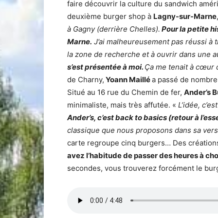
faire découvrir la culture du sandwich améri
deuxième burger shop à
Lagny-sur-Marne
à Gagny (derrière Chelles).
Pour la petite h
Marne.
J’ai malheureusement pas réussi à tr
la zone de recherche et à ouvrir dans une au
s’est présentée à moi.
Ça me tenait à cœur d
de Charny,
Yoann Maillé
a passé de nombr
Situé au 16 rue du Chemin de fer,
Ander’s 
minimaliste, mais très affutée. «
L’idée, c’es
Ander’s, c’est back to basics (retour à l’ess
classique que nous proposons dans sa versi
carte regroupe cinq burgers… Des créations
avez l’habitude de passer des heures à chois
secondes, vous trouverez forcément le burger