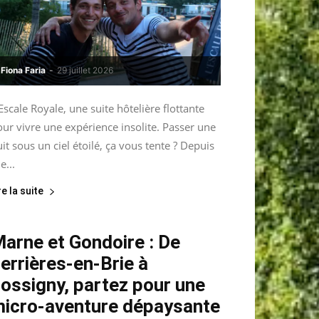
Fiona Faria
-
29 juillet 2026
Escale Royale, une suite hôtelière flottante
ur vivre une expérience insolite. Passer une
it sous un ciel étoilé, ça vous tente ? Depuis
le...
re la suite
arne et Gondoire : De
errières-en-Brie à
ossigny, partez pour une
icro-aventure dépaysante