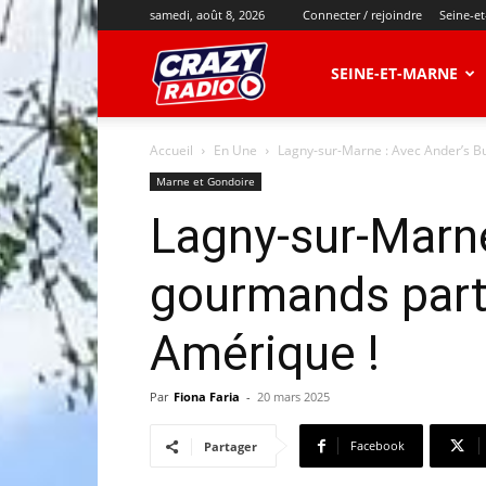
samedi, août 8, 2026
Connecter / rejoindre
Seine-e
CRAZY
SEINE-ET-MARNE
Accueil
En Une
Lagny-sur-Marne : Avec Ander’s Bu
RADIO
Marne et Gondoire
Lagny-sur-Marne
gourmands parte
Amérique !
Par
Fiona Faria
-
20 mars 2025
Facebook
Partager