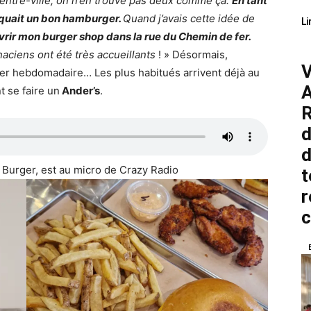
centre-ville, on n’en trouve pas deux comme ça.
En tant
nquait un bon hamburger.
Quand j’avais cette idée de
Li
uvrir mon burger shop dans la rue du Chemin de fer.
gnaciens ont été très accueillants
! » Désormais,
V
er hebdomadaire… Les plus habitués arrivent déjà au
A
t se faire un
Ander’s
.
R
d
d
 Burger, est au micro de Crazy Radio
t
r