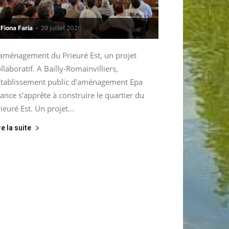
Fiona Faria
-
29 juillet 2026
’aménagement du Prieuré Est, un projet
llaboratif. A Bailly-Romainvilliers,
’Etablissement public d'aménagement Epa
ance s’apprête à construire le quartier du
ieuré Est. Un projet...
re la suite