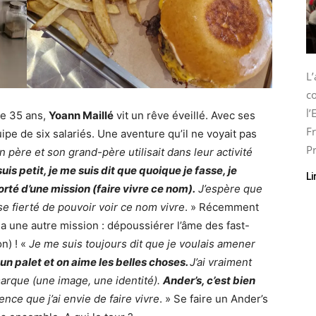
L
co
l
e 35 ans,
Yoann Maillé
vit un rêve éveillé. Avec ses
Fr
pe de six salariés. Une aventure qu’il ne voyait pas
Pr
père et son grand-père utilisait dans leur activité
uis petit, je me suis dit que quoique je fasse, je
Li
orté d’une mission (faire vivre ce nom).
J’espère que
e fierté de pouvoir voir ce nom vivre
. » Récemment
r
a une autre mission : dépoussiérer l’âme des fast-
n) ! «
Je me suis toujours dit que je voulais amener
un palet et on aime les belles choses.
J’ai vraiment
arque (une image, une identité).
Ander’s, c’est bien
nce que j’ai envie de faire vivre
. » Se faire un Ander’s