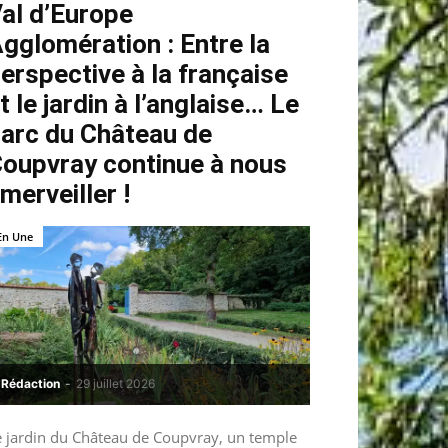
al d’Europe
gglomération : Entre la
erspective à la française
t le jardin à l’anglaise… Le
arc du Château de
oupvray continue à nous
merveiller !
En Une
Rédaction
-
29 juillet 2026
e jardin du Château de Coupvray, un temple