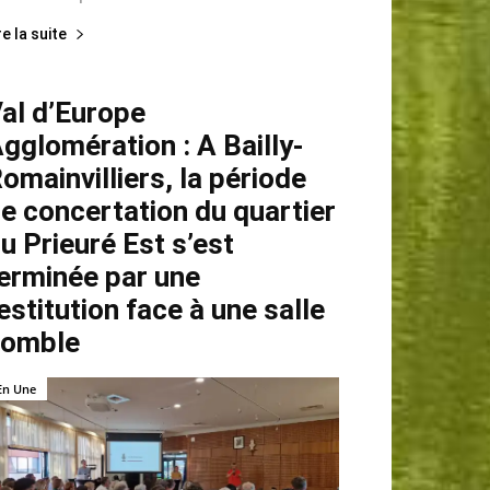
re la suite
al d’Europe
gglomération : A Bailly-
omainvilliers, la période
e concertation du quartier
u Prieuré Est s’est
erminée par une
estitution face à une salle
comble
En Une