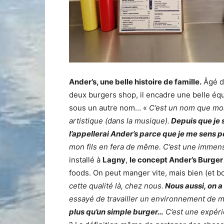
Ander’s, une belle histoire de famille.
Âgé d
deux burgers shop, il encadre une belle équi
sous un autre nom… «
C’est un nom que mon 
artistique (dans la musique).
Depuis que je s
l’appellerai Ander’s parce que je me sens p
mon fils en fera de même. C’est une immens
installé à
Lagny
,
le concept Ander’s Burge
foods. On peut manger vite, mais bien (et bo
cette qualité là, chez nous.
Nous aussi, on a 
essayé de travailler un environnement de m
plus qu’un simple burger…
C’est une expérie