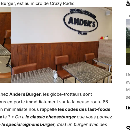
à
 Burger, est au micro de Crazy Radio
De
av
M
 chez
Ander’s Burger
, les globe-trotteurs sont
se
ous emporte immédiatement sur la fameuse route 66.
Li
ion minimaliste nous rappelle
les codes des fast-foods
arte ? «
On a
le classic cheeseburger
que vous pouvez
a
le special oignons burger
, c’est un burger avec des
S