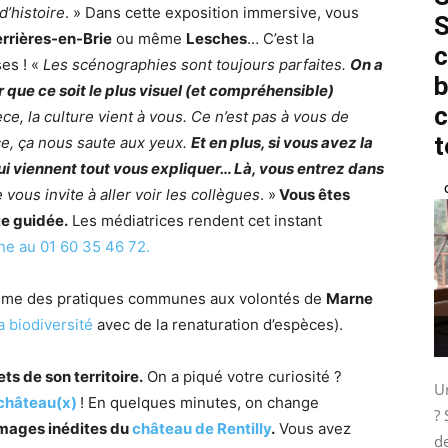
d’histoire
. » Dans cette exposition immersive, vous
S
rrières-en-Brie
ou même
Lesches
… C’est la
c
ses ! «
Les scénographies sont toujours parfaites.
On a
b
que ce soit le plus visuel (et compréhensible)
c
e, la culture vient à vous. Ce n’est pas à vous de
t
e, ça nous saute aux yeux.
Et en plus, si vous avez la
ui viennent tout vous expliquer… Là, vous entrez dans
 vous invite à aller voir les collègues
. »
Vous êtes
te guidée.
Les médiatrices rendent cet instant
ne au 01 60 35 46 72.
 même des pratiques communes aux volontés de
Marne
a biodiversité
avec de la renaturation d’espèces).
ts de son territoire.
On a piqué votre curiosité ?
Un
 château(x)
! En quelques minutes, on change
? 
images inédites du
château de Rentilly
.
Vous avez
de