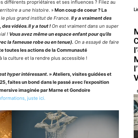
 différents propriétaires et ses influences ? Filez au
erritoire a une histoire
. »
Mon coup de coeur ? La
Li
r le plus grand institut de France.
Il y a vraiment des
des vidéos. Il y a tout !
On est vraiment dans un super
M
ial !
Vous avez même un espace enfant pour qu’ils
C
avec la fameuse robe ou en tenue).
On a essayé de faire
l
ète toutes les actions de la Communauté
M
 la culture et la rendre plus accessible !
l
est hyper intéressant
. » Ateliers, visites guidées et
V
25, faites un bond dans le passé avec l’exposition
immersive imaginée par Marne et Gondoire
nformations, juste ici.