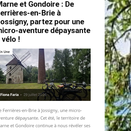
arne et Gondoire : De
errières-en-Brie à
ossigny, partez pour une
icro-aventure dépaysante
 vélo !
En Une
Fiona Faria
-
29 juillet 2026
 Ferrières-en-Brie à Jossigny, une micro-
enture dépaysante. Cet été, le territoire de
arne et Gondoire continue à nous révéler ses