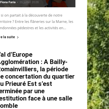
Fiona Faria
-
29 juillet 2026
 si on partait à la découverte de notre
rritoire ? Entre les flâneries sur la Marne, les
ndonnées pédestres et les activités en...
re la suite
al d’Europe
gglomération : A Bailly-
omainvilliers, la période
e concertation du quartier
u Prieuré Est s’est
erminée par une
estitution face à une salle
comble