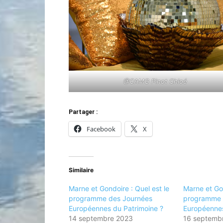
@CAMG Pinot Chloé
Partager :
Facebook
X
Similaire
Marne et Gondoire : Quel est le
Marne et Gon
programme des Journées
programme 
Européennes du Patrimoine ?
Européennes
14 septembre 2023
16 septemb