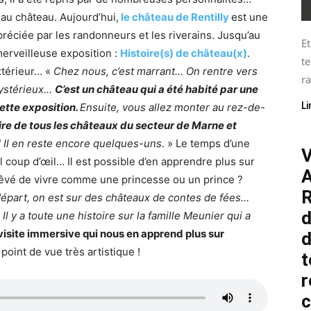
au château. Aujourd’hui,
le château de Rentilly
est une
éciée par les randonneurs et les riverains. Jusqu’au
Et
merveilleuse exposition :
Histoire(s) de château(x)
.
te
xtérieur… «
Chez nous, c’est marrant… On rentre vers
ra
mystérieux…
C’est un château qui a été habité par une
Li
cette exposition.
Ensuite, vous allez monter au rez-de-
oire de tous les châteaux du secteur de Marne et
! Il en reste encore quelques-uns
. » Le temps d’une
V
l coup d’œil… Il est possible d’en apprendre plus sur
A
rêvé de vivre comme une princesse ou un prince ?
R
épart, on est sur des châteaux de contes de fées…
d
. Il y a toute une histoire sur la famille Meunier qui a
visite immersive qui nous en apprend plus sur
d
point de vue très artistique !
t
r