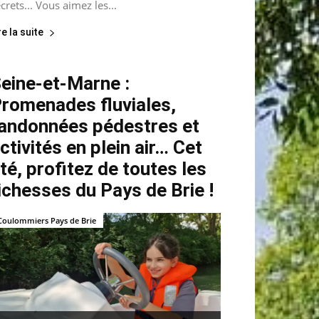
crets... Vous aimez les...
re la suite
eine-et-Marne :
romenades fluviales,
andonnées pédestres et
ctivités en plein air… Cet
té, profitez de toutes les
ichesses du Pays de Brie !
Coulommiers Pays de Brie