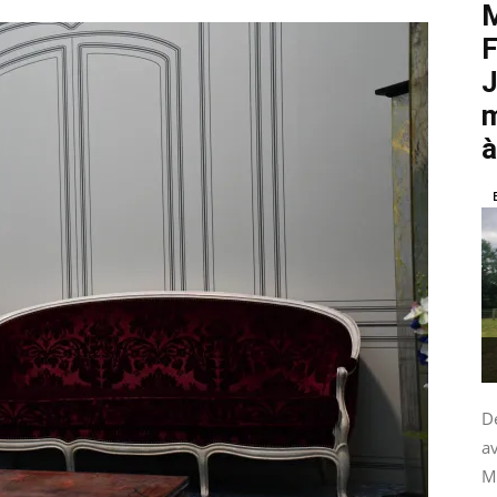
M
F
J
m
à
De
av
M