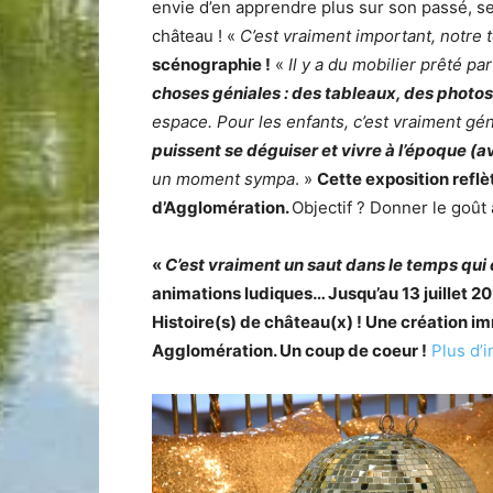
envie d’en apprendre plus sur son passé, ses
château ! «
C’est vraiment important, notre t
scénographie !
«
Il y a du mobilier prêté pa
choses géniales : des tableaux, des photos, 
espace. Pour les enfants, c’est vraiment gén
puissent se déguiser et vivre à l’époque (
un moment sympa
. »
Cette exposition refl
d’Agglomération.
Objectif ? Donner le goût à
«
C’est vraiment un saut dans le temps qui 
animations ludiques… Jusqu’au 13 juillet 20
Histoire(s) de château(x) ! Une création 
Agglomération. Un coup de coeur !
Plus d’i