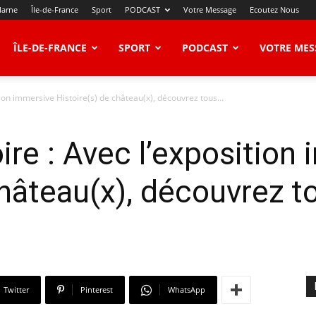
Marne
Île-de-France
Sport
PODCAST
Votre Message
Ecoutez Nous
ÎLE-DE-FRANCE
SPORT
PODCAST
VOTRE MES
ion immersive Histoire(s) de château(x), découvrez tous...
re : Avec l’exposition
château(x), découvrez t
Twitter
Pinterest
WhatsApp