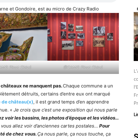
arne et Gondoire, est au micro de Crazy Radio
MG Pinot Chloé
@CAMG Pinot Chloé
L
co
s châteaux ne manquent pas.
Chaque commune a un
l
plètement détruits, certains d’entre eux ont marqué
Fr
) de château(x)
, il est grand temps d’en apprendre
Pr
nue. «
Je crois que c’est une exposition qui nous parle
Li
z voir les bassins, les photos d’époque et les vidéos…
vous allez voir d’anciennes cartes postales…
Pour
côté de chez vous.
Ça nous parle, ça nous touche, ça
S