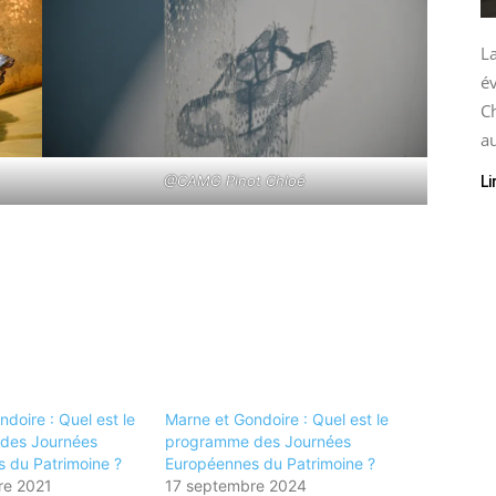
La
é
C
au
@CAMG Pinot Chloé
Li
doire : Quel est le
Marne et Gondoire : Quel est le
des Journées
programme des Journées
 du Patrimoine ?
Européennes du Patrimoine ?
re 2021
17 septembre 2024