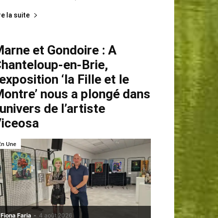
re la suite
arne et Gondoire : A
hanteloup-en-Brie,
’exposition ‘la Fille et le
ontre’ nous a plongé dans
’univers de l’artiste
iceosa
En Une
Fiona Faria
-
4 août 2026