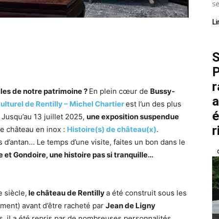
se
Li
S
P
r
les de notre patrimoine ?
En plein cœur de
Bussy-
a
ulturel de Rentilly – Michel Chartier
est l’un des plus
é
Jusqu’au 13 juillet 2025,
une exposition suspendue
r
 ce château en inox :
Histoire(s) de château(x)
.
s d’antan… Le temps d’une visite, faites un bon dans le
et Gondoire, une histoire pas si tranquille…
 siècle,
le château de Rentilly
a été construit sous les
ment) avant d’être racheté par
Jean de Ligny
les, il a été repris par de nombreuses personnalités…