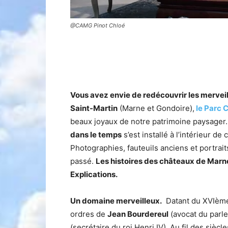
@CAMG Pinot Chloé
Vous avez envie de redécouvrir les merveil
Saint-Martin
(Marne et Gondoire),
le Parc C
beaux joyaux de notre patrimoine paysager. 
dans le temps
s’est installé à l’intérieur de
Photographies, fauteuils anciens et portrait
passé.
Les histoires des châteaux de Marne 
Explications.
Un domaine merveilleux.
Datant du XVIème
ordres de
Jean Bourdereul
(avocat du parle
(secrétaire du roi Henri IV). Au fil des sièc