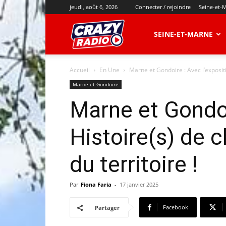
jeudi, août 6, 2026
Connecter / rejoindre
Seine-et-
CRAZY
SEINE-ET-MARNE
Accueil
En Une
Marne et Gondoire : Avec l’exposit
RADIO
Marne et Gondoire
Marne et Gondoi
Histoire(s) de 
du territoire !
Par
Fiona Faria
-
17 janvier 2025
Facebook
Partager