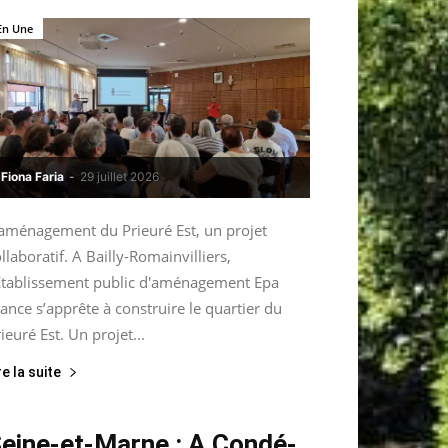
En Une
Fiona Faria
-
29 juillet 2026
’aménagement du Prieuré Est, un projet
llaboratif. A Bailly-Romainvilliers,
’Etablissement public d'aménagement Epa
ance s’apprête à construire le quartier du
ieuré Est. Un projet...
re la suite
eine-et-Marne : A Condé-