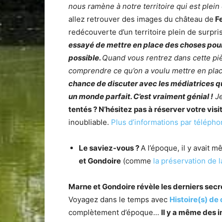
nous ramène à notre territoire qui est plein 
allez retrouver des images du château de
Fe
redécouverte d’un territoire plein de surpri
essayé de mettre en place des choses pour 
possible.
Quand vous rentrez dans cette pièc
comprendre ce qu’on a voulu mettre en plac
chance de discuter avec les médiatrices q
un monde parfait. C’est vraiment génial !
Je
tentés ? N’hésitez pas à réserver votre visi
inoubliable.
Plus d’informations par télépho
Le saviez-vous ?
A l’époque, il y avait
et Gondoire
(comme
la préservation de l
Marne et Gondoire révèle les derniers secre
Voyagez dans le temps avec
Histoire(s) de
complètement d’époque…
Il y a même des 