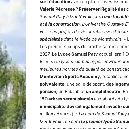
sur l’éducation
avec un plan d’investissemen
Valérie Pécresse ? Préserver l’égalité des
Samuel Paty à Montévrain aura
une tonalité
et à la construction
. L’Université Gustave 
vers des projets de vie durable avec l’école
spécialités
dans le lycée de Montévrain
. »
Les premiers coups de pioche seront donné
2027.
Le Lycée Samuel Paty
accueillera 1 
BTS. «
Un lycée/campus hyper environnement
meilleures normes de qualité de constructi
Montévrain Sports Academy
, l’établissem
polyvalente
, une salle de sport,
des logeme
pension
, un FabLab et
un amphithéâtre
. En
150 arbres seront plantés
aux abords du lyc
municipalité devrait également investir s
millions d’euros). «
Le nom de Samuel Paty a 
Montévrain, ce sera
le premier lycée Samue
c’est un message que nous envoyons à tous 