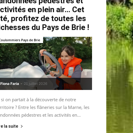
andonnées pédestres et
ctivités en plein air… Cet
té, profitez de toutes les
ichesses du Pays de Brie !
Coulommiers Pays de Brie
Fiona Faria
-
29 juillet 2026
 si on partait à la découverte de notre
rritoire ? Entre les flâneries sur la Marne, les
ndonnées pédestres et les activités en...
re la suite