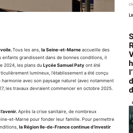
ci
Li
S
R
voile.
Tous les ans,
la Seine-et-Marne
accueille des
V
s enfants grandissent dans de bonnes conditions, il
h
e 2024, les plans du
Lycée Samuel Paty
ont été
l
rticulièrement lumineux, l’établissement a été conçu
d
te harmonie avec son paysage naturel (avec notamment
27,
les travaux devraient commencer en octobre 2025.
d
’avenir.
Après la crise sanitaire, de nombreux
Seine-et-Marne pour fonder leur famille. Pour permettre
nditions,
la Région Ile-de-France continue d’investir