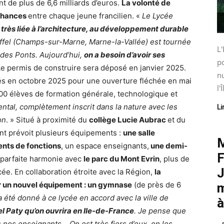
t de plus de 6,6 milliards d’euros.
La volonté de
 chances
entre chaque jeune francilien. «
Le Lycée
 très liée à l’architecture, au développement durable
Eiffel (Champs-sur-Marne, Marne-la-Vallée) est tournée
L'
 des Ponts. Aujourd’hui,
on a besoin d’avoir ses
po
 Le permis de construire sera déposé en janvier 2025.
nu
s en octobre 2025 pour une ouverture fléchée en mai
l'Î
000 élèves de formation générale, technologique et
al, complètement inscrit dans la nature avec les
Li
on
. » Situé à proximité du
collège Lucie Aubrac
et du
ent prévoit plusieurs équipements :
une salle
M
nts de fonctions
, un espace enseignants,
une demi-
F
 parfaite harmonie avec
le parc du Mont Evrin
, plus de
J
ée. En collaboration étroite avec la Région,
la
ur un nouvel équipement : un gymnase
(de près de 6
m
été donné à ce lycée en accord avec la ville de
à
l Paty qu’on ouvrira en Ile-de-France
. Je pense que
nos enseignants… On est très fiers d’eux, on les