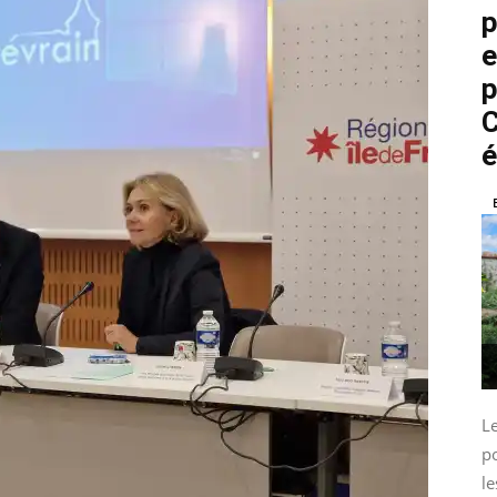
p
e
p
C
é
L
p
le