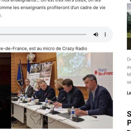
 comme les enseignants profiteront d’un cadre de vie
.
Ile-de-France, est au micro de Crazy Radio
De
av
M
se
Li
S
P