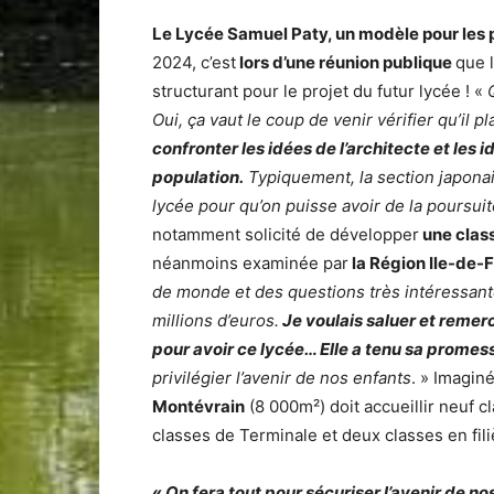
Le Lycée Samuel Paty, un modèle pour les 
2024, c’est
lors d’une réunion publique
que 
structurant pour le projet du futur lycée ! «
Oui, ça vaut le coup de venir vérifier qu’il pl
confronter les idées de l’architecte et les 
population.
Typiquement, la section japonais
lycée pour qu’on puisse avoir de la poursu
notamment solicité de développer
une clas
néanmoins examinée par
la Région Ile-de-
de monde et des questions très intéressant
millions d’euros.
Je voulais saluer et remerc
pour avoir ce lycée… Elle a tenu sa promesse
privilégier l’avenir de nos enfants
. » Imagin
Montévrain
(8 000m²) doit accueillir neuf 
classes de Terminale et deux classes en fil
«
On fera tout pour sécuriser l’avenir de no