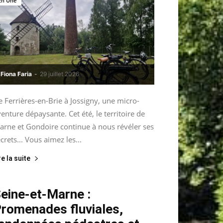
En Une
Fiona Faria
-
29 juillet 2026
 Ferrières-en-Brie à Jossigny, une micro-
enture dépaysante. Cet été, le territoire de
arne et Gondoire continue à nous révéler ses
crets... Vous aimez les...
re la suite
eine-et-Marne :
romenades fluviales,