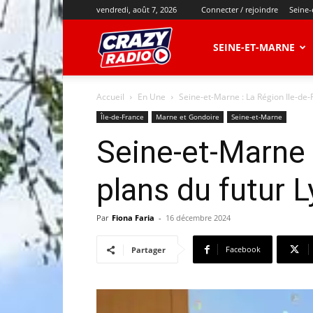
vendredi, août 7, 2026
Connecter / rejoindre
Seine-
CRAZY
SEINE-ET-MARNE
Accueil
En Une
Seine-et-Marne : La Région Ile-de-
RADIO
Île-de-France
Marne et Gondoire
Seine-et-Marne
Seine-et-Marne 
plans du futur 
Par
Fiona Faria
-
16 décembre 2024
Facebook
Partager