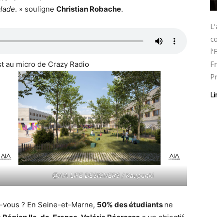
alade
. » souligne
Christian Robache
.
L
co
l
Fr
st au micro de Crazy Radio
Pr
Li
@AIA LIFE DESIGNERS / Kaupunki
z-vous ? En Seine-et-Marne,
50% des étudiants
ne