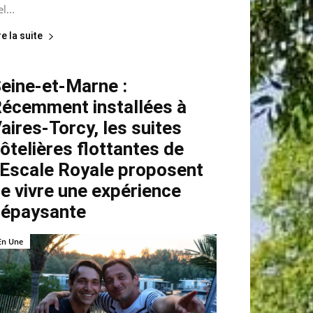
el...
re la suite
eine-et-Marne :
écemment installées à
aires-Torcy, les suites
ôtelières flottantes de
’Escale Royale proposent
e vivre une expérience
épaysante
En Une