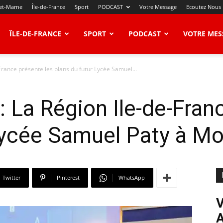
et-Marne
Île-de-France
Sport
PODCAST
Votre Message
Ecoutez Nous
ÎLE-DE-FRANCE
SPORT
PODCAST
VOTRE MES
France présente les plans du futur Lycée Samuel...
: La Région Ile-de-Fran
Lycée Samuel Paty à Mo
Twitter
Pinterest
WhatsApp
V
A