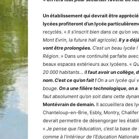
Un établissement qui devrait être apprécié 
lycées profiteront d’un lycée particulière
recyclés. «
Il s’inscrit bien dans ce qu’on v
Mont Evrin, la future hall agricole).
Il y a dé
vont être prolongées.
C’est un beau lycée ! 
Région
. » Dans une continuité parfaite ave
beaux espaces extérieurs aux lycéens. «
Qu
20 000 habitants… I
l faut avoir un collège,
nom. C’est ce qu’on fait !
On a un lycée qui v
bouge.
On a une filière technologique, on 
faut absolument qu’on soit dans cette dyna
Montévrain de demain.
Il accueillera des l
Chanteloup-en-Brie, Esbly, Montry, Chalif
devrait permettre de désengorger les établi
«
Je pense que l’éducation, c’est la base de 
comme à l’intérieur de l’Education National