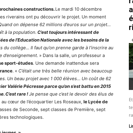
r
a
prochaines constructions.
Le mardi 10 décembre
é
les riverains ont pu découvrir le projet. Un moment
Quand on dépense 62 millions d’euros sur un projet…
r
aît à la population.
C’est toujours intéressant de
idées de l’Education Nationale avec les besoins de la
 du collège… Il faut qu’on prenne garde à l’inscrire au
ite d’enseignement
. » Dans la salle, un professeur a
se sport-études
. Une demande inattendue sera
France
. «
C’était une très belle réunion avec beaucoup
es. Un beau projet avec 1 000 élèves… Un coût de 62
ier Valérie Pécresse parce qu’on s’est battu en 2015
. C’est rare !
Je pense que c’est le devoir des élus de
Et
é au cœur de l’écoquartier Les Roseaux,
le Lycée de
te
classes de Seconde, sept classes de Première, sept
ra
ières technologiques.
Li
s jeunes
. »