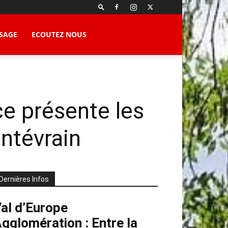
SAGE
ECOUTEZ NOUS
ce présente les
ntévrain
Dernières Infos
al d’Europe
gglomération : Entre la