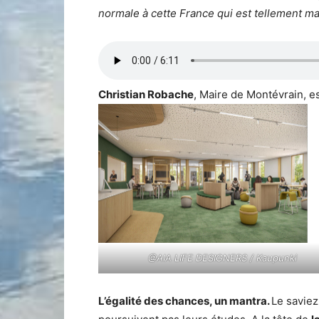
normale à cette France qui est tellement m
Christian Robache
, Maire de Montévrain, e
@AIA LIFE DESIGNERS / Kaupunki
L’égalité des chances, un mantra.
Le savie