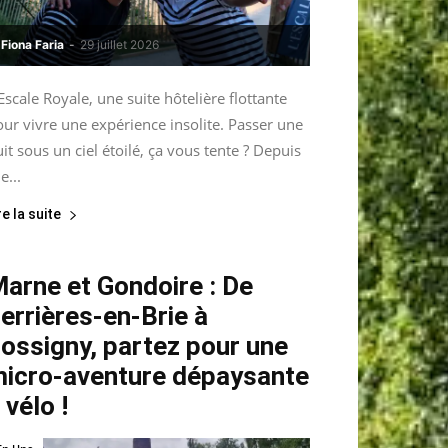
Fiona Faria
-
29 juillet 2026
Escale Royale, une suite hôtelière flottante
ur vivre une expérience insolite. Passer une
it sous un ciel étoilé, ça vous tente ? Depuis
le...
re la suite
arne et Gondoire : De
errières-en-Brie à
ossigny, partez pour une
icro-aventure dépaysante
 vélo !