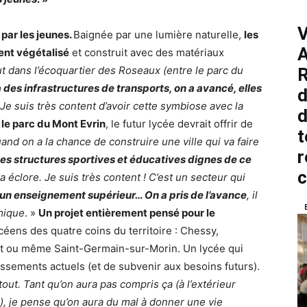
V
par les jeunes.
Baignée par une lumière naturelle,
les
A
ment végétalisé
et construit avec des matériaux
eut dans l’écoquartier des Roseaux (entre le parc du
R
jà des infrastructures de transports, on a avancé, elles
d
Je suis très content d’avoir cette symbiose avec la
d
c
le parc du Mont Evrin
, le futur lycée devrait offrir de
t
and on a la chance de construire une ville qui va faire
r
 des structures sportives et éducatives dignes de ce
a éclore. Je suis très content ! C’est un secteur qui
a un enseignement supérieur… On a pris de l’avance
, il
mique
. »
Un projet entièrement pensé pour le
ycéens des quatre coins du territoire : Chessy,
ert ou même Saint-Germain-sur-Morin. Un lycée qui
ssements actuels (et de subvenir aux besoins futurs).
tout. Tant qu’on aura pas compris ça (à l’extérieur
e), je pense qu’on aura du mal à donner une vie