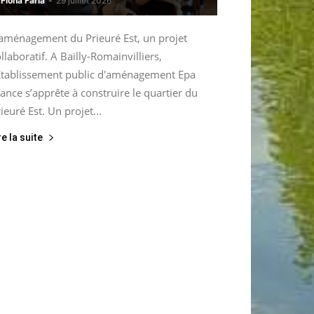
Fiona Faria
-
29 juillet 2026
’aménagement du Prieuré Est, un projet
llaboratif. A Bailly-Romainvilliers,
’Etablissement public d'aménagement Epa
ance s’apprête à construire le quartier du
ieuré Est. Un projet...
re la suite