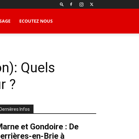
SAGE
ECOUTEZ NOUS
n): Quels
r ?
Dernières Infos
arne et Gondoire : De
errières-en-Brie à