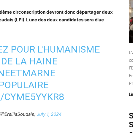
ptième circonscription devront donc départager deux
Soudais (LFI). L’une des deux candidates sera élue
TEZ POUR L'HUMANISME
L
DE LA HAINE
co
l
INEETMARNE
Fr
POPULAIRE
Pr
M/CYME5YYKR8
Li
S
(@ErsiliaSoudais)
July 1, 2024
S