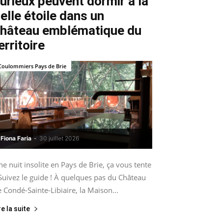
urieux peuvent dormir à la
elle étoile dans un
hâteau emblématique du
erritoire
Coulommiers Pays de Brie
Fiona Faria
-
30 juillet 2026
e nuit insolite en Pays de Brie, ça vous tente
Suivez le guide ! À quelques pas du Château
 Condé-Sainte-Libiaire, la Maison...
re la suite