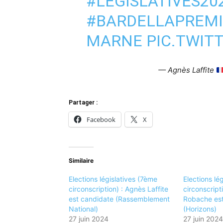
#LEGISLATIVES20
#BARDELLAPREMI
MARNE
PIC.TWIT
— Agnès Laffite
Partager :
Facebook
X
Similaire
Elections législatives (7ème
Elections lé
circonscription) : Agnès Laffite
circonscripti
est candidate (Rassemblement
Robache est
National)
(Horizons)
27 juin 2024
27 juin 2024