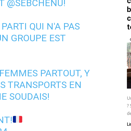
c
NT
@SEBCHENU
!
b
c
ARTI QUI N'A PAS
t
'UN GROUPE EST
 FEMMES PARTOUT, Y
ES TRANSPORTS EN
 SOUDAIS!
Un
? 
de
NT!
Li