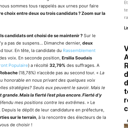
Et
, nous sommes tous rappelés aux urnes pour faire
te
e choix entre deux ou trois candidats ? Zoom sur la
ra
Li
ls candidats ont choisi de se maintenir ?
Sur le
l n’y a pas de suspens… Dimanche dernier,
deux
V
d tour. En tête, la candidate du
Rassemblement
A
des voix. En seconde position,
Ersilia Soudais
R
ont Populaire
) a récolté
32,79%
des suffrages. A
n Robache
(18,78%) n’accède pas au second tour. «
La
d
eu honorable en nous privant des quelques voix
d
les stratégies? Seuls eux peuvent le savoir. Mais le
t
rande. Mais la fierté l’est plus encore. Fierté d’y
r
 défendu mes positions contre les extrêmes
. » Le
 Depuis le dépôt de leur candidature en préfecture,
ties sur le terrain
, à la rencontre des électeurs de la
vous de choisir !