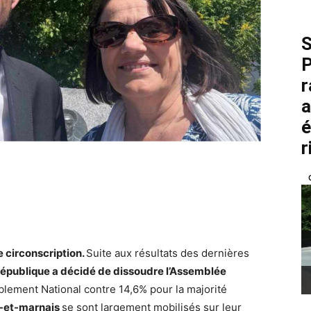
S
P
r
a
é
r
e circonscription.
Suite aux résultats des dernières
 République a décidé de dissoudre l’Assemblée
lement National contre 14,6% pour la majorité
e-et-marnais
se sont largement mobilisés sur leur