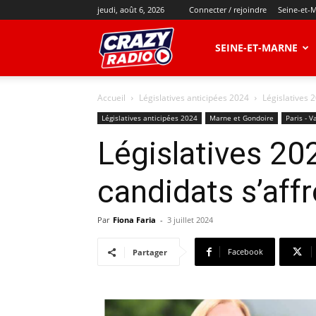
jeudi, août 6, 2026
Connecter / rejoindre
Seine-et-
CRAZY
SEINE-ET-MARNE
Accueil
Législatives anticipées 2024
Législatives 
RADIO
Législatives anticipées 2024
Marne et Gondoire
Paris - V
Législatives 20
candidats s’aff
Par
Fiona Faria
-
3 juillet 2024
Facebook
Partager