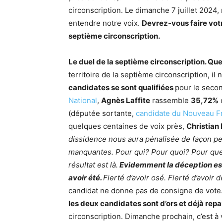
circonscription. Le dimanche 7 juillet 2024
entendre notre voix.
Devrez-vous faire votr
septième circonscription.
Le duel de la septième circonscription. Que
territoire de la septième circonscription, i
candidates se sont qualifiées
pour le secon
National
,
Agnès Laffite
rassemble
35,72%
(députée sortante,
candidate du Nouveau Fr
quelques centaines de voix près,
Christia
dissidence nous aura pénalisée de façon p
manquantes. Pour qui? Pour quoi? Pour quel
résultat est là.
Evidemment la déception est g
avoir été.
Fierté d’avoir osé. Fierté d’avoir
candidat ne donne pas de consigne de vote.
les deux candidates sont d’ors et déjà repar
circonscription. Dimanche prochain, c’est à 