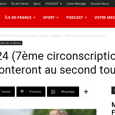
Marne
Île-de-France
Sport
PODCAST
Votre Message
Ecoutez Nous
ÎLE-DE-FRANCE
SPORT
PODCAST
VOTRE MES
2024 (7ème circonscription): Quels candidats s’affronteront au second tour ?
allée de la Marne
24 (7ème circonscriptio
ronteront au second tou
Twitter
Pinterest
WhatsApp
M
F