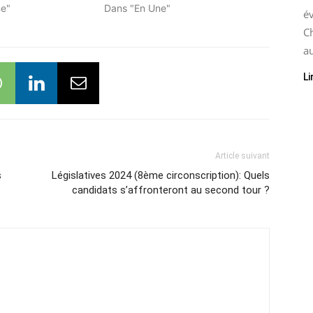
ne"
Dans "En Une"
é
C
au
Li
Article suivant
s
Législatives 2024 (8ème circonscription): Quels
candidats s’affronteront au second tour ?