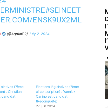
24
ERMINISTRE
#SEINEET
M
TER.COM/ENSK9UX2ML
C
l
M
(@Agnlaf92)
July 2, 2024
l
V
gislatives (7ème
Elections législatives (7ème
on) : Christian
circonscription) : Yannick
 candidat
Carlino est candidat
(Reconquête)
27 juin 2024
La