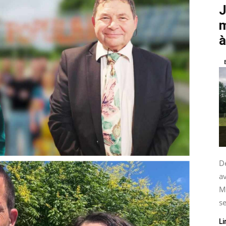
J
m
à
De
av
M
se
Li