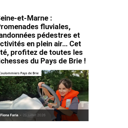
eine-et-Marne :
romenades fluviales,
andonnées pédestres et
ctivités en plein air… Cet
té, profitez de toutes les
ichesses du Pays de Brie !
Coulommiers Pays de Brie
Fiona Faria
-
29 juillet 2026