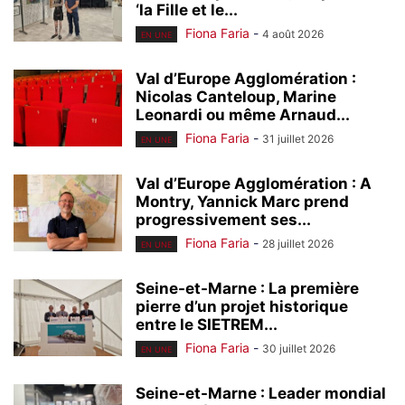
‘la Fille et le...
Fiona Faria
-
4 août 2026
EN UNE
Val d’Europe Agglomération :
Nicolas Canteloup, Marine
Leonardi ou même Arnaud...
Fiona Faria
-
31 juillet 2026
EN UNE
Val d’Europe Agglomération : A
Montry, Yannick Marc prend
progressivement ses...
Fiona Faria
-
28 juillet 2026
EN UNE
Seine-et-Marne : La première
pierre d’un projet historique
entre le SIETREM...
Fiona Faria
-
30 juillet 2026
EN UNE
Seine-et-Marne : Leader mondial