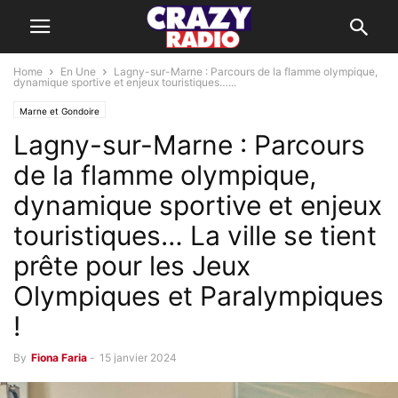
Home
En Une
Lagny-sur-Marne : Parcours de la flamme olympique,
dynamique sportive et enjeux touristiques…...
Marne et Gondoire
Lagny-sur-Marne : Parcours
de la flamme olympique,
dynamique sportive et enjeux
touristiques… La ville se tient
prête pour les Jeux
Olympiques et Paralympiques
!
By
Fiona Faria
-
15 janvier 2024