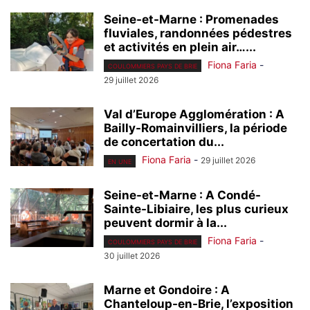
Seine-et-Marne : Promenades
fluviales, randonnées pédestres
et activités en plein air…...
Fiona Faria
-
COULOMMIERS PAYS DE BRIE
29 juillet 2026
Val d’Europe Agglomération : A
Bailly-Romainvilliers, la période
de concertation du...
Fiona Faria
-
29 juillet 2026
EN UNE
Seine-et-Marne : A Condé-
Sainte-Libiaire, les plus curieux
peuvent dormir à la...
Fiona Faria
-
COULOMMIERS PAYS DE BRIE
30 juillet 2026
Marne et Gondoire : A
Chanteloup-en-Brie, l’exposition