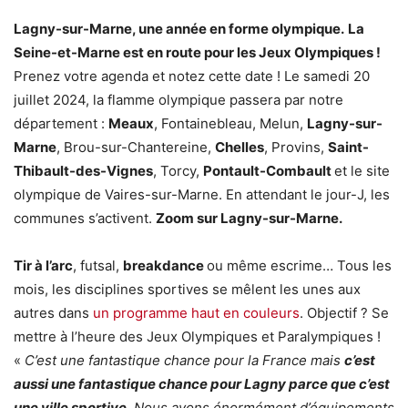
Lagny-sur-Marne, une année en forme olympique.
La
Seine-et-Marne est en route pour les Jeux Olympiques !
Prenez votre agenda et notez cette date ! Le samedi 20
juillet 2024, la flamme olympique passera par notre
département :
Meaux
, Fontainebleau, Melun,
Lagny-sur-
Marne
, Brou-sur-Chantereine,
Chelles
, Provins,
Saint-
Thibault-des-Vignes
, Torcy,
Pontault-Combault
et le site
olympique de Vaires-sur-Marne. En attendant le jour-J, les
communes s’activent.
Zoom sur Lagny-sur-Marne.
Tir à l’arc
, futsal,
breakdance
ou même escrime… Tous les
mois, les disciplines sportives se mêlent les unes aux
autres dans
un programme haut en couleurs
. Objectif ? Se
mettre à l’heure des Jeux Olympiques et Paralympiques !
«
C’est une fantastique chance pour la France mais
c’est
aussi une fantastique chance pour Lagny parce que c’est
une ville sportive
. Nous avons énormément d’équipements