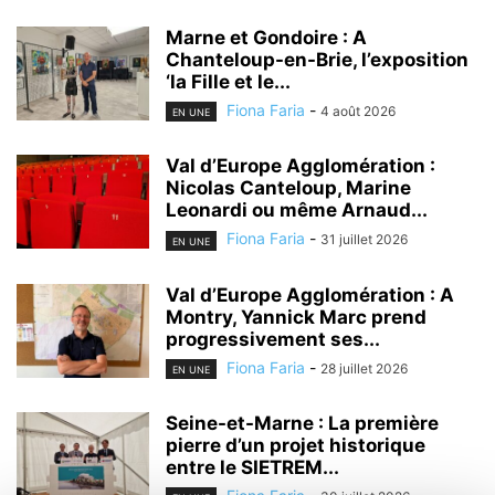
Marne et Gondoire : A
Chanteloup-en-Brie, l’exposition
‘la Fille et le...
Fiona Faria
-
4 août 2026
EN UNE
Val d’Europe Agglomération :
Nicolas Canteloup, Marine
Leonardi ou même Arnaud...
Fiona Faria
-
31 juillet 2026
EN UNE
Val d’Europe Agglomération : A
Montry, Yannick Marc prend
progressivement ses...
Fiona Faria
-
28 juillet 2026
EN UNE
Seine-et-Marne : La première
pierre d’un projet historique
entre le SIETREM...