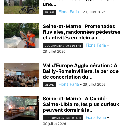
une...
Fiona Faria
-
29 juillet 2026
EN UNE
Seine-et-Marne : Promenades
fluviales, randonnées pédestres
et activités en plein air…...
Fiona Faria
-
COULOMMIERS PAYS DE BRIE
29 juillet 2026
Val d’Europe Agglomération : A
Bailly-Romainvilliers, la période
de concertation du...
Fiona Faria
-
29 juillet 2026
EN UNE
Seine-et-Marne : A Condé-
Sainte-Libiaire, les plus curieux
peuvent dormir à la...
Fiona Faria
-
COULOMMIERS PAYS DE BRIE
30 juillet 2026