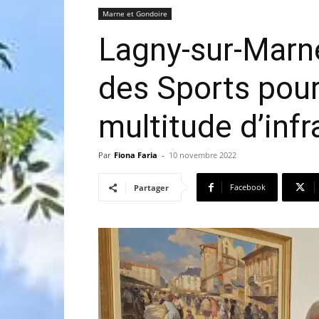
Marne et Gondoire
Lagny-sur-Marn
des Sports pou
multitude d’infr
Par
Fiona Faria
-
10 novembre 2022
Facebook
Partager