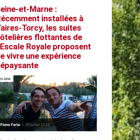
eine-et-Marne :
écemment installées à
aires-Torcy, les suites
ôtelières flottantes de
’Escale Royale proposent
e vivre une expérience
épaysante
En Une
Fiona Faria
-
29 juillet 2026