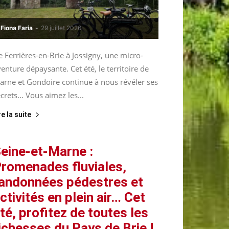
Fiona Faria
-
29 juillet 2026
 Ferrières-en-Brie à Jossigny, une micro-
enture dépaysante. Cet été, le territoire de
arne et Gondoire continue à nous révéler ses
crets... Vous aimez les...
re la suite
eine-et-Marne :
romenades fluviales,
andonnées pédestres et
ctivités en plein air… Cet
té, profitez de toutes les
ichesses du Pays de Brie !