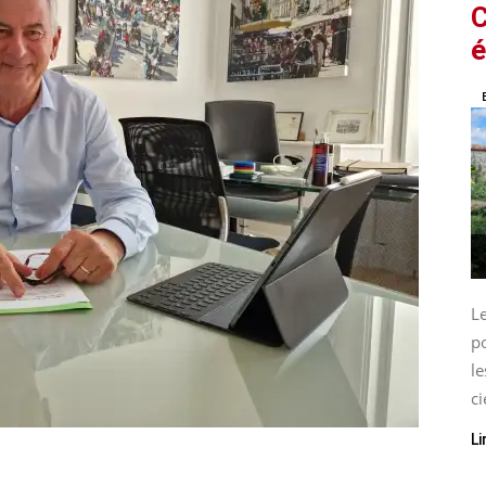
C
é
L
p
le
ci
Li