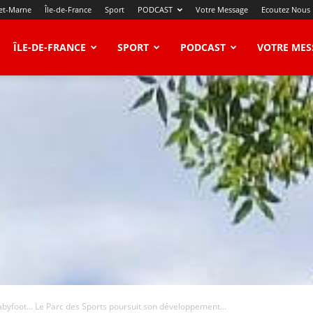
et-Marne
Île-de-France
Sport
PODCAST
Votre Message
Ecoutez Nous
ÎLE-DE-FRANCE
SPORT
PODCAST
VOTRE MES
byfoot… Le Parc des Sports poursuit son développement...