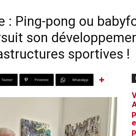
e : Ping-pong ou babyf
rsuit son développeme
astructures sportives !
Twitter
Pinterest
WhatsApp
V
A
p
e
p