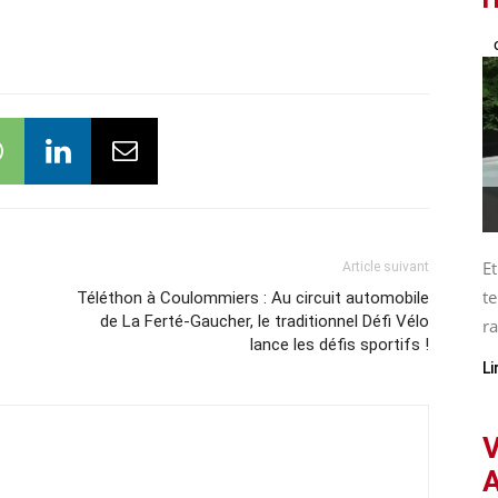
Et
Article suivant
te
Téléthon à Coulommiers : Au circuit automobile
de La Ferté-Gaucher, le traditionnel Défi Vélo
ra
lance les défis sportifs !
Li
V
A