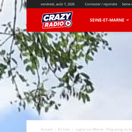
vendredi, août 7, 2026
Connecter / rejoindre
Seine-
CRAZY
SEINE-ET-MARNE
RADIO
Accueil
En Une
Lagny-sur-Marne : Ping-pong ou ba