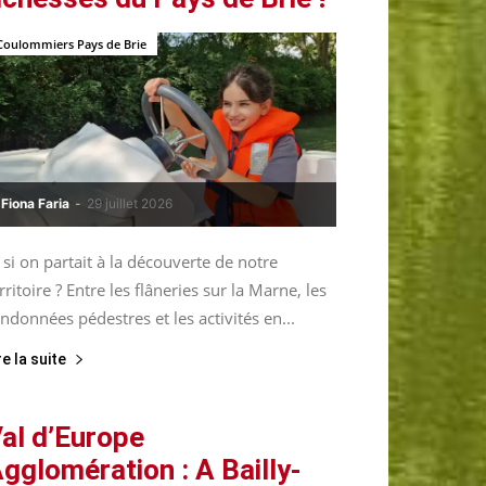
Coulommiers Pays de Brie
Fiona Faria
-
29 juillet 2026
 si on partait à la découverte de notre
rritoire ? Entre les flâneries sur la Marne, les
ndonnées pédestres et les activités en...
re la suite
al d’Europe
gglomération : A Bailly-