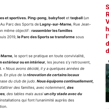
S
R
es et sportives.
Ping-pong
,
babyfoot
et
teqball
(un
V
… Au Parc des Sports de
Lagny-sur-Marne
, Rue Jean-
h
un même objectif :
rassembler les familles
l
puis 2019,
le Parc des Sports se transforme
sous
d
d
-Marne
, le sport se pratique en toute convivialité,
n extérieur ou en intérieur
, les jeunes s’y retrouvent,
d. «
Nous avons décidé, il y a quelques années de
s. En plus de la
rénovation de certains locaux
nase du club de judo
.
Nous équipons continuellement,
d’attirer des familles, avec notemment,
des
ues
, des tables mais aussi
un city stade avec du
installations qui font l’unanimité auprès des
tion.