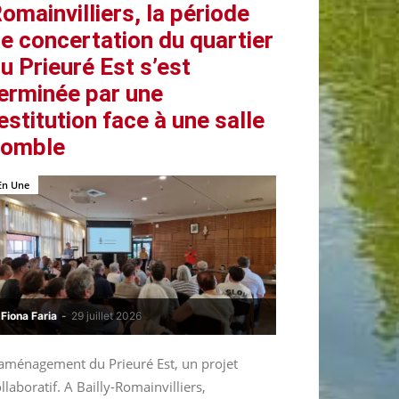
omainvilliers, la période
e concertation du quartier
u Prieuré Est s’est
erminée par une
estitution face à une salle
comble
En Une
Fiona Faria
-
29 juillet 2026
’aménagement du Prieuré Est, un projet
llaboratif. A Bailly-Romainvilliers,