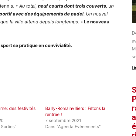
tennis. «
Au total,
neuf courts dont trois couverts
, un
sportif avec des équipements de padel.
Un nouvel
 que la ville attend depuis longtemps
. »
Le nouveau
De
av
sport se pratique en convivialité.
M
se
Li
S
P
r
ne: des festivités
Bailly-Romainvilliers : Fêtons la
rentrée !
a
20
7 septembre 2021
é
 Sorties"
Dans "Agenda Evènements"
r