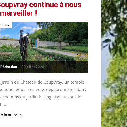
oupvray continue à nous
merveiller !
En Une
Rédaction
-
29 juillet 2026
e jardin du Château de Coupvray, un temple
oétique. Vous êtes-vous déjà promenés dans
s chemins du jardin à l'anglaise ou sous le
el...
re la suite