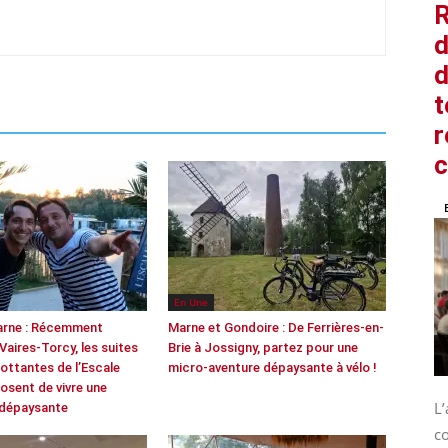
R
d
d
t
r
En Une
arne : Récemment
Marne et Gondoire : De Ferrières-en-
 Vaires-Torcy, les suites
Brie à Jossigny, partez pour une
lottantes de l’Escale
micro-aventure dépaysante à vélo !
osent de vivre une
L
 dépaysante
co