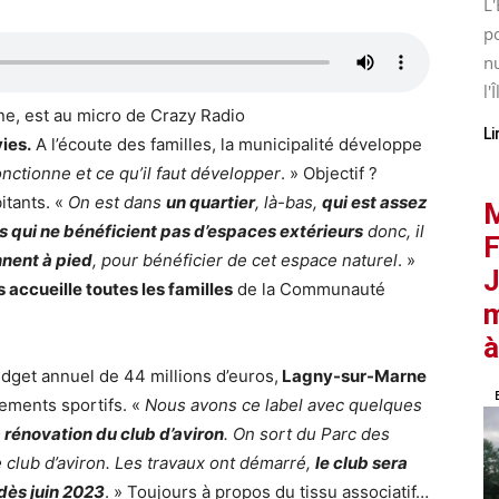
L'
po
nu
l'Î
ne, est au micro de Crazy Radio
Li
ies.
A l’écoute des familles, la municipalité développe
nctionne et ce qu’il faut développer
. » Objectif ?
itants. «
On est dans
un quartier
, là-bas,
qui est assez
M
 qui ne bénéficient pas d’espaces extérieurs
donc, il
F
nnent à pied
, pour bénéficier de cet espace naturel
. »
J
 accueille toutes les familles
de la Communauté
m
à
dget annuel de 44 millions d’euros,
Lagny-sur-Marne
ements sportifs. «
Nous avons ce label avec quelques
a rénovation du club d’aviron
. On sort du Parc des
 club d’aviron. Les travaux ont démarré,
le club sera
dès juin 2023
. » Toujours à propos du tissu associatif…