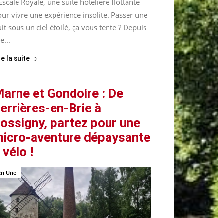
Escale Royale, une suite hôtelière flottante
ur vivre une expérience insolite. Passer une
it sous un ciel étoilé, ça vous tente ? Depuis
le...
re la suite
arne et Gondoire : De
errières-en-Brie à
ossigny, partez pour une
icro-aventure dépaysante
 vélo !
En Une