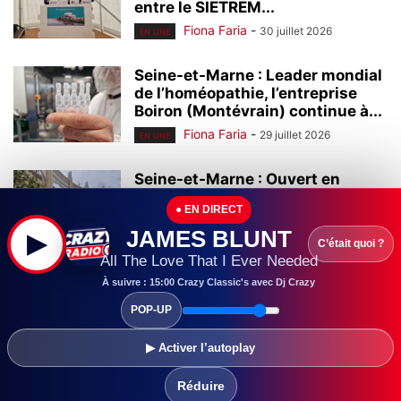
entre le SIETREM...
Fiona Faria
-
30 juillet 2026
EN UNE
Seine-et-Marne : Leader mondial
de l’homéopathie, l’entreprise
Boiron (Montévrain) continue à...
Fiona Faria
-
29 juillet 2026
EN UNE
Seine-et-Marne : Ouvert en
2000, le centre commercial Val
● EN DIRECT
d’Europe continue...
JAMES BLUNT
▶
Fiona Faria
-
28 juillet 2026
EN UNE
C’était quoi ?
All The Love That I Ever Needed
Seine-et-Marne :
À suivre : 15:00 Crazy Classic's avec Dj Crazy
L’universitarisation du Grand
POP-UP
Hôpital de l’Est Francilien (GHEF)
a...
▶ Activer l’autoplay
Fiona Faria
-
28 juillet 2026
EN UNE
Réduire