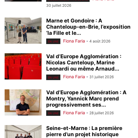
30 juillet 2026
Marne et Gondoire : A
Chanteloup-en-Brie, l’exposition
‘la Fille et le...
Fiona Faria
-
4 août 2026
EN UNE
Val d’Europe Agglomération :
Nicolas Canteloup, Marine
Leonardi ou même Arnaud...
Fiona Faria
-
31 juillet 2026
EN UNE
Val d’Europe Agglomération : A
Montry, Yannick Marc prend
progressivement ses...
Fiona Faria
-
28 juillet 2026
EN UNE
Seine-et-Marne : La première
pierre d’un projet historique