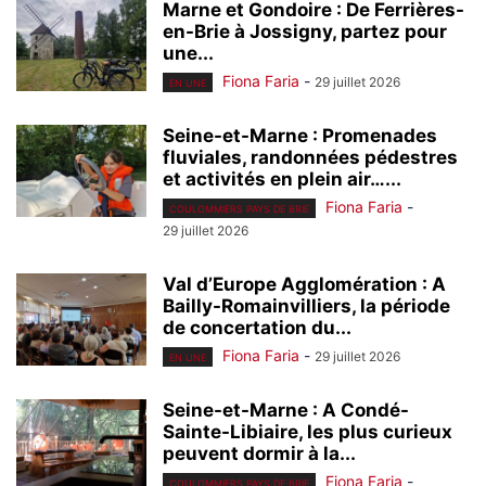
Marne et Gondoire : De Ferrières-
en-Brie à Jossigny, partez pour
une...
Fiona Faria
-
29 juillet 2026
EN UNE
Seine-et-Marne : Promenades
fluviales, randonnées pédestres
et activités en plein air…...
Fiona Faria
-
COULOMMIERS PAYS DE BRIE
29 juillet 2026
Val d’Europe Agglomération : A
Bailly-Romainvilliers, la période
de concertation du...
Fiona Faria
-
29 juillet 2026
EN UNE
Seine-et-Marne : A Condé-
Sainte-Libiaire, les plus curieux
peuvent dormir à la...
Fiona Faria
-
COULOMMIERS PAYS DE BRIE