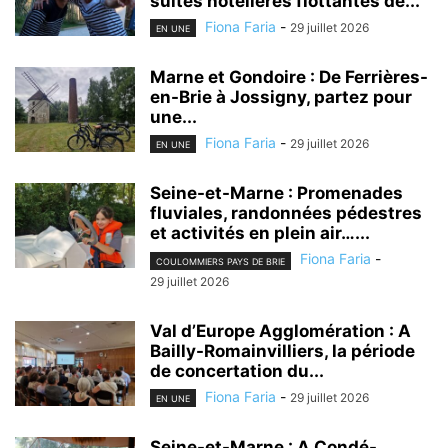
suites hôtelières flottantes de...
Fiona Faria
-
29 juillet 2026
EN UNE
Marne et Gondoire : De Ferrières-
en-Brie à Jossigny, partez pour
une...
Fiona Faria
-
29 juillet 2026
EN UNE
Seine-et-Marne : Promenades
fluviales, randonnées pédestres
et activités en plein air…...
Fiona Faria
-
COULOMMIERS PAYS DE BRIE
29 juillet 2026
Val d’Europe Agglomération : A
Bailly-Romainvilliers, la période
de concertation du...
Fiona Faria
-
29 juillet 2026
EN UNE
Seine-et-Marne : A Condé-