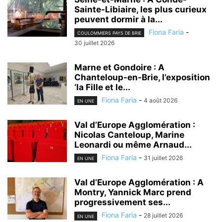
Sainte-Libiaire, les plus curieux
peuvent dormir à la...
Fiona Faria
-
COULOMMIERS PAYS DE BRIE
30 juillet 2026
Marne et Gondoire : A
Chanteloup-en-Brie, l’exposition
‘la Fille et le...
Fiona Faria
-
4 août 2026
EN UNE
Val d’Europe Agglomération :
Nicolas Canteloup, Marine
Leonardi ou même Arnaud...
Fiona Faria
-
31 juillet 2026
EN UNE
Val d’Europe Agglomération : A
Montry, Yannick Marc prend
progressivement ses...
Fiona Faria
-
28 juillet 2026
EN UNE