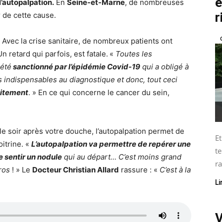
é
l’autopalpation.
En
Seine-et-Marne
, de nombreuses
r
r de cette cause.
Avec la crise sanitaire, de nombreux patients ont
retard qui parfois, est fatale.
«
Toutes les
 été
sanctionné par l’épidémie Covid-19
qui a obligé à
 indispensables au diagnostique et donc, tout ceci
raitement
. » En ce qui concerne le cancer du sein,
le soir après votre douche, l’autopalpation permet de
Et
itrine. «
L’autopalpation va permettre de repérer une
te
e sentir un nodule
qui au départ… C’est moins grand
ra
gros
! » Le
Docteur Christian Allard
rassure : «
C’est à la
Li
V