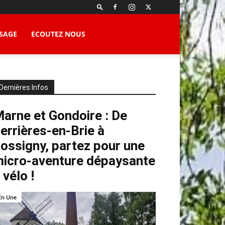
SAGE
ECOUTEZ NOUS
Dernières Infos
arne et Gondoire : De
errières-en-Brie à
ossigny, partez pour une
icro-aventure dépaysante
 vélo !
En Une