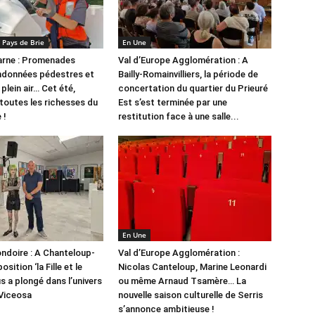
Pays de Brie
En Une
arne : Promenades
Val d’Europe Agglomération : A
randonnées pédestres et
Bailly-Romainvilliers, la période de
 plein air… Cet été,
concertation du quartier du Prieuré
 toutes les richesses du
Est s’est terminée par une
 !
restitution face à une salle...
En Une
ndoire : A Chanteloup-
Val d’Europe Agglomération :
position ‘la Fille et le
Nicolas Canteloup, Marine Leonardi
s a plongé dans l’univers
ou même Arnaud Tsamère… La
 Viceosa
nouvelle saison culturelle de Serris
s’annonce ambitieuse !