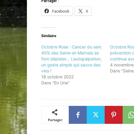
Partager :
Facebook
X
Similaire
Octobre Rose : Cancer du sein.
Octobre Ros
45% des Seine-et-Marnais se
prévention 
font dépister… L’autopalpation,
continue av
un geste simple qui sauve des
4 novembre
vies !
Dans "Seine
18 octobre 2022
Dans "En Une"
Partager