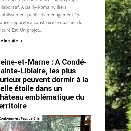
llaboratif. A Bailly-Romainvilliers,
’Etablissement public d'aménagement Epa
ance s’apprête à construire le quartier du
ieuré Est. Un projet...
re la suite
eine-et-Marne : A Condé-
ainte-Libiaire, les plus
urieux peuvent dormir à la
elle étoile dans un
hâteau emblématique du
erritoire
Coulommiers Pays de Brie