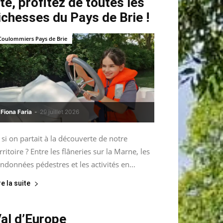
té, profitez de toutes les
ichesses du Pays de Brie !
Coulommiers Pays de Brie
Fiona Faria
-
29 juillet 2026
 si on partait à la découverte de notre
rritoire ? Entre les flâneries sur la Marne, les
ndonnées pédestres et les activités en...
re la suite
al d’Europe