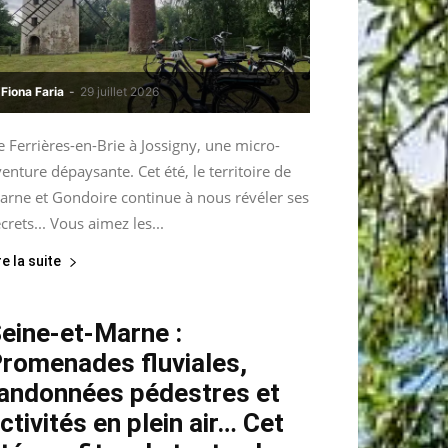
Fiona Faria
-
29 juillet 2026
 Ferrières-en-Brie à Jossigny, une micro-
enture dépaysante. Cet été, le territoire de
arne et Gondoire continue à nous révéler ses
crets... Vous aimez les...
re la suite
eine-et-Marne :
romenades fluviales,
andonnées pédestres et
ctivités en plein air… Cet