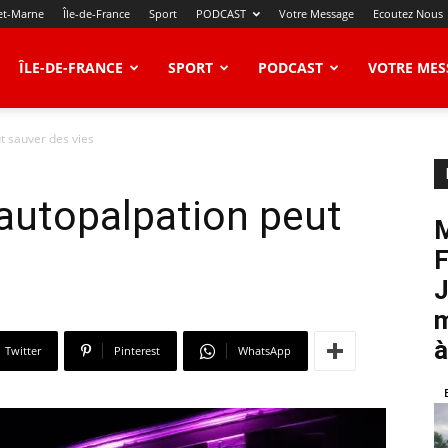
et-Marne
Île-de-France
Sport
PODCAST
Votre Message
Ecoutez Nous
ÎLE-DE-FRANCE
SPORT
PODCAST
VOTRE MES
t sauver des vies
’autopalpation peut
M
F
J
m
à
Twitter
Pinterest
WhatsApp