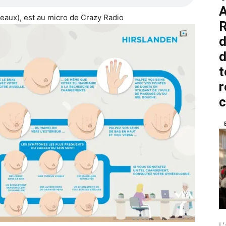
A
Meaux), est au micro de Crazy Radio
R
d
d
t
r
L