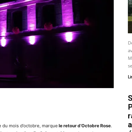
De
av
M
se
Li
S
P
r
a
e du mois d’octobre, marque
le retour d’Octobre Rose
.