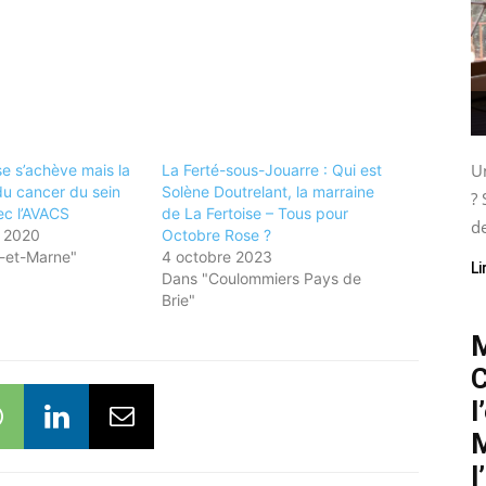
Un
e s’achève mais la
La Ferté-sous-Jouarre : Qui est
du cancer du sein
Solène Doutrelant, la marraine
? 
ec l’AVACS
de La Fertoise – Tous pour
de
 2020
Octobre Rose ?
-et-Marne"
4 octobre 2023
Li
Dans "Coulommiers Pays de
Brie"
M
C
l
M
l