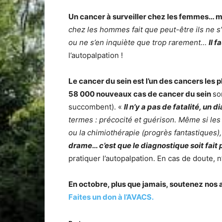
Un cancer à surveiller chez les femmes… 
chez les hommes fait que peut-être ils ne s’
ou ne s’en inquiète que trop rarement…
Il f
l’autopalpation !
Le cancer du sein est l’un des cancers les 
58 000 nouveaux cas de cancer du sein
so
succombent). «
Il n’y a pas de fatalité, un
termes : précocité et guérison. Même si les
ou la chimiothérapie (progrès fantastiques),
drame… c’est que le diagnostique soit fai
pratiquer l’autopalpation. En cas de doute, 
En octobre, plus que jamais, soutenez nos a
Faites un don à l’AVACS.