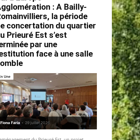
gglomération : A Bailly-
omainvilliers, la période
e concertation du quartier
u Prieuré Est s’est
erminée par une
estitution face à une salle
comble
En Une
Fiona Faria
-
29 juillet 2026
’aménagement du Prieuré Est, un projet