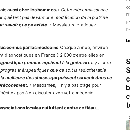
co
mais aussi chez les hommes.
«
Cette méconnaissance
l
inquiètent pas devant une modification de la poitrine
Fr
aut savoir que ça existe
.
» Messieurs, pratiquez
Pr
Li
plus connus par les médecins.
Chaque année, environ
nt diagnostiqués en France (12 000 d’entre elles en
S
 diagnostique précoce équivaut à la guérison.
Il y a deux
S
 progrès thérapeutiques que ce soit la radiothérapie
c
la meilleure des choses qui puissent survenir dans ce
t précocement.
» Mesdames, il n’y a pas d’âge pour
b
n’hésitez pas à en discuter avec votre médecin.
c
t
ssociations locales qui luttent contre ce fléau…