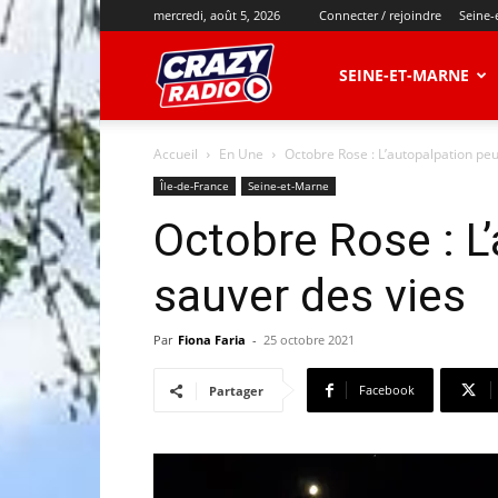
mercredi, août 5, 2026
Connecter / rejoindre
Seine-
CRAZY
SEINE-ET-MARNE
Accueil
En Une
Octobre Rose : L’autopalpation peu
RADIO
Île-de-France
Seine-et-Marne
Octobre Rose : L
sauver des vies
Par
Fiona Faria
-
25 octobre 2021
Facebook
Partager