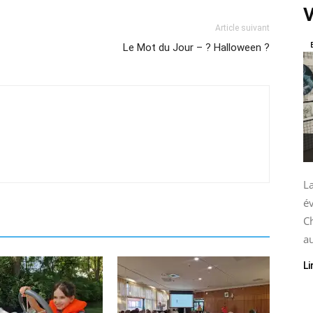
V
Article suivant
Le Mot du Jour – ? Halloween ?
La
é
C
au
Li