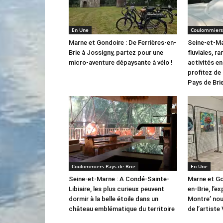
En Une
Coulommiers 
Marne et Gondoire : De Ferrières-en-
Seine-et-M
Brie à Jossigny, partez pour une
fluviales, 
micro-aventure dépaysante à vélo !
activités en
profitez de
Pays de Brie
Coulommiers Pays de Brie
En Une
Seine-et-Marne : A Condé-Sainte-
Marne et Go
Libiaire, les plus curieux peuvent
en-Brie, l’ex
dormir à la belle étoile dans un
Montre’ nou
château emblématique du territoire
de l’artiste