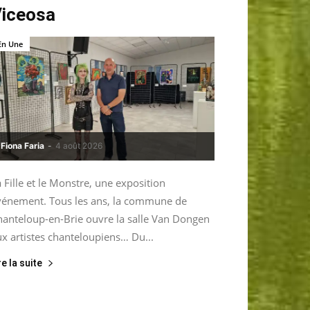
iceosa
En Une
Fiona Faria
-
4 août 2026
 Fille et le Monstre, une exposition
vénement. Tous les ans, la commune de
hanteloup-en-Brie ouvre la salle Van Dongen
x artistes chanteloupiens… Du...
re la suite