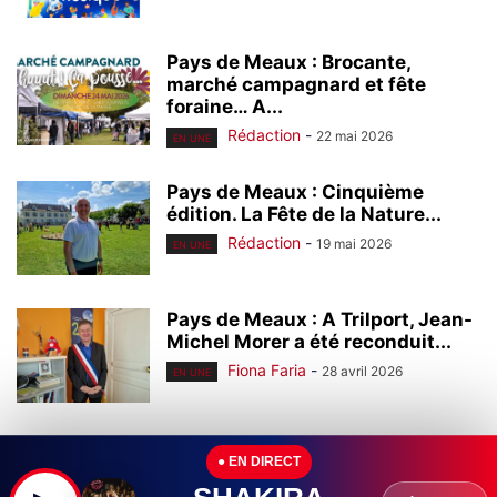
Pays de Meaux : Brocante,
marché campagnard et fête
foraine… A...
Rédaction
-
22 mai 2026
EN UNE
Pays de Meaux : Cinquième
édition. La Fête de la Nature...
Rédaction
-
19 mai 2026
EN UNE
Pays de Meaux : A Trilport, Jean-
Michel Morer a été reconduit...
Fiona Faria
-
28 avril 2026
EN UNE
Seine-et-Marne : Ile-de-France
● EN DIRECT
Mobilités a dévoilé la première
rame rénovée autorail...