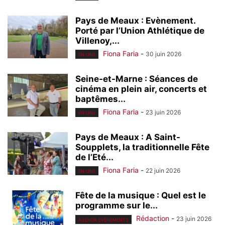
Pays de Meaux : Evènement.
Porté par l’Union Athlétique de
Villenoy,...
Fiona Faria
-
30 juin 2026
EN UNE
Seine-et-Marne : Séances de
cinéma en plein air, concerts et
baptêmes...
Fiona Faria
-
23 juin 2026
EN UNE
Pays de Meaux : A Saint-
Soupplets, la traditionnelle Fête
de l’Eté...
Fiona Faria
-
22 juin 2026
EN UNE
Fête de la musique : Quel est le
programme sur le...
Rédaction
-
23 juin 2026
AGENDA EVÈNEMENTS