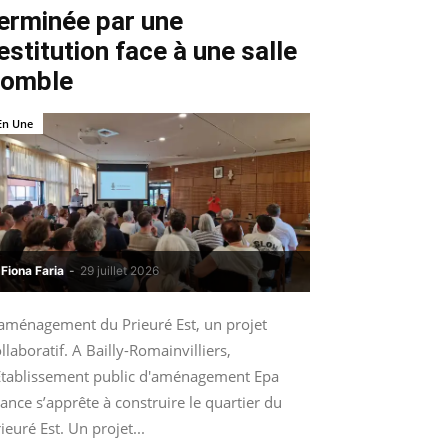
erminée par une
estitution face à une salle
comble
En Une
Fiona Faria
-
29 juillet 2026
’aménagement du Prieuré Est, un projet
llaboratif. A Bailly-Romainvilliers,
’Etablissement public d'aménagement Epa
ance s’apprête à construire le quartier du
ieuré Est. Un projet...