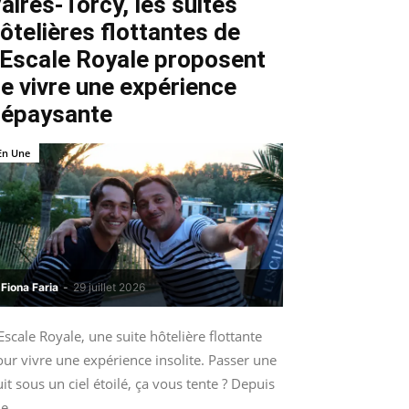
aires-Torcy, les suites
ôtelières flottantes de
’Escale Royale proposent
e vivre une expérience
épaysante
En Une
Fiona Faria
-
29 juillet 2026
Escale Royale, une suite hôtelière flottante
ur vivre une expérience insolite. Passer une
it sous un ciel étoilé, ça vous tente ? Depuis
le...