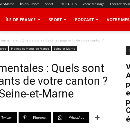
-et-Marne
Île-de-France
Sport
PODCAST
Votre Message
Ecoutez Nou
ÎLE-DE-FRANCE
SPORT
PODCAST
VOTRE MES
tementales : Quels sont les binômes gagnants de votre canton ?...
Ourcq
Plaines et Monts de France
Seine-et-Marne
mentales : Quels sont
V
A
nts de votre canton ?
p
Seine-et-Marne
e
p
C
é
Twitter
Pinterest
WhatsApp