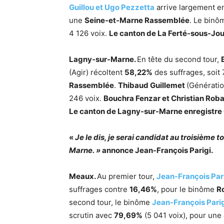
Guillou et Ugo Pezzetta
arrive largement e
une
Seine-et-Marne Rassemblée
. Le bin
4 126 voix.
Le canton de La Ferté-sous-Jou
Lagny-sur-Marne.
En tête du second tour,
(Agir) récoltent
58,22%
des suffrages, soit
Rassemblée
.
Thibaud Guillemet
(Générati
246 voix.
Bouchra Fenzar et Christian Rob
Le canton de Lagny-sur-Marne enregistre 
«
Je le dis, je serai candidat au troisième
Marne. »
annonce Jean-François Parigi.
Meaux.
Au premier tour,
Jean-François Pari
suffrages contre
16,46%
, pour le binôme
R
second tour, le binôme
Jean-François Parig
scrutin avec
79,69%
(5 041 voix), pour une