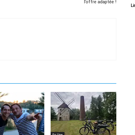
l’offre adaptée !
Li
En Une