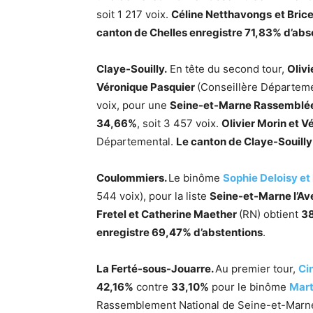
soit 1 217 voix.
Céline Netthavongs
et Bric
canton de Chelles enregistre 71,83% d’abs
Claye-Souilly.
En tête du second tour,
Olivi
Véronique Pasquier
(Conseillère Départeme
voix, pour une
Seine-et-Marne Rassemblé
34,66%
, soit 3 457 voix.
Olivier Morin et 
Départemental.
Le canton de Claye-Souilly
Coulommiers.
Le binôme
Sophie Deloisy et
544 voix), pour la liste
Seine-et-Marne l’Av
Fretel et Catherine Maether
(RN) obtient
38
enregistre 69,47% d’abstentions
.
La Ferté-sous-Jouarre.
Au premier tour,
Ci
42,16%
contre
33,10%
pour le binôme
Mart
Rassemblement National de Seine-et-Marne