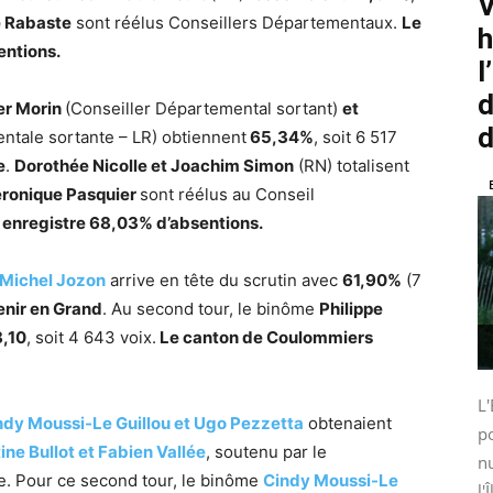
V
e Rabaste
sont réélus Conseillers Départementaux.
Le
h
entions.
l
d
er Morin
(Conseiller Départemental sortant)
et
d
ntale sortante – LR) obtiennent
65,34%
, soit 6 517
e
.
Dorothée Nicolle et Joachim Simon
(RN) totalisent
Véronique Pasquier
sont réélus au Conseil
 enregistre 68,03% d’absentions.
 Michel Jozon
arrive en tête du scrutin avec
61,90%
(7
enir en Grand
. Au second tour, le binôme
Philippe
,10
, soit 4 643 voix.
Le canton de Coulommiers
L'
ndy Moussi-Le Guillou et Ugo Pezzetta
obtenaient
po
ine Bullot et Fabien Vallée
, soutenu par le
nu
. Pour ce second tour, le binôme
Cindy Moussi-Le
l'Î