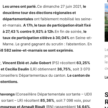
Les urnes ont parlé.
Ce dimanche 27 juin 2021,
le
deuxième tour des élections régionales et
départementales
ont faiblement mobilisé les seine-
et-marnais.
A 17h, le taux de participation était fixé
à 27,43 % contre 9,92% à 12h.
En fin de soirée,
le
taux de participation s’élève à 30,04%
en Seine-et-
Marne. Le grand gagnant du scrutin : l’abstention. En
L
8 582 seine-et-marnais se sont exprimés
.
p
le
r,
Vincent Eblé et Julie Gobert
(PS) récoltent
63,25%
ci
et Cecilia Daulin
(LR) obtiennent
36,75%
, soit 3 070
Conseillers Départementaux du canton.
Le canton de
Li
stentions.
S
thavongs
(Conseillère Départementale sortante – UDI)
 sortant – LR) récoltent
85,36%
, soit 7 098 voix, pour
R
moureux et Arnault Rioult
(RN) rassemblent
14,64%
,