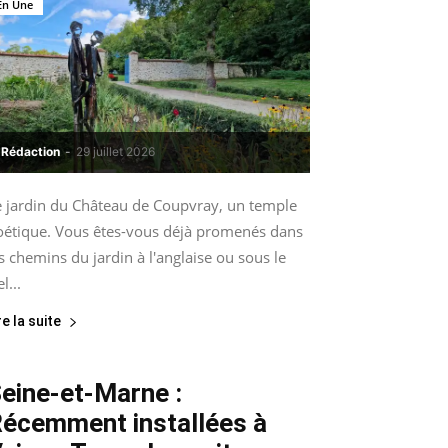
En Une
Rédaction
-
29 juillet 2026
e jardin du Château de Coupvray, un temple
oétique. Vous êtes-vous déjà promenés dans
s chemins du jardin à l'anglaise ou sous le
el...
re la suite
eine-et-Marne :
écemment installées à