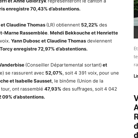
erri et Anne Gbiorzyk
représenteront le canton à
ris enregistre 70,43% d’abstentions.
 et Claudine Thomas
(LR) obtiennent
52,22%
des
et-Marne Rassemblée
.
Mehdi Bekkouche et Henriette
 voix.
Yann Dubosc et Claudine Thomas
deviennent
Et
Torcy enregistre 72,97% d’abstentions.
te
ra
 Vanderbise
(Conseiller Départemental sortant)
et
re) se rassurent avec
52,07%
, soit 4 391 voix, pour une
Li
che et Isabelle Sausset
, le binôme (Union de la
r tour, ont rassemblé
47,93%
des suffrages, soit 4 042
V
72 09% d’abstentions.
A
R
d
d