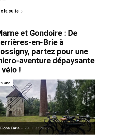
re la suite
arne et Gondoire : De
errières-en-Brie à
ossigny, partez pour une
icro-aventure dépaysante
 vélo !
En Une
Fiona Faria
-
29 juillet 2026