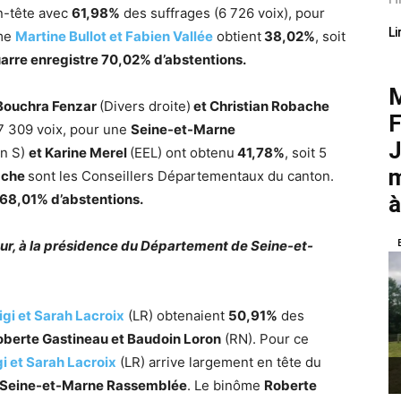
n-tête avec
61,98%
des suffrages (6 726 voix), pour
Li
ôme
Martine Bullot et Fabien Vallée
obtient
38,02%
, soit
arre enregistre 70,02% d’abstentions.
M
Bouchra Fenzar
(Divers droite)
et Christian Robache
F
 7 309 voix, pour une
Seine-et-Marne
J
on S)
et Karine Merel
(EEL) ont obtenu
41,78%
, soit 5
m
ache
sont les Conseillers Départementaux du canton.
68,01% d’abstentions.
à
 tour, à la présidence du Département de Seine-et-
gi et Sarah Lacroix
(LR) obtenaient
50,91%
des
oberte Gastineau et Baudoin Loron
(RN). Pour ce
i et Sarah Lacroix
(LR) arrive largement en tête du
Seine-et-Marne Rassemblée
. Le binôme
Roberte