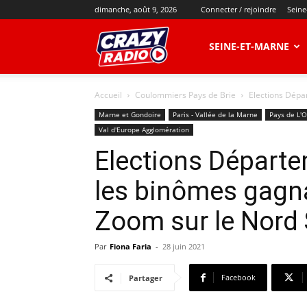
dimanche, août 9, 2026
Connecter / rejoindre
Seine
CRAZY
SEINE-ET-MARNE
Accueil
Coulommiers Pays de Brie
Elections Dépar
RADIO
Marne et Gondoire
Paris - Vallée de la Marne
Pays de L'
Val d'Europe Agglomération
Elections Départe
les binômes gagna
Zoom sur le Nord 
Par
Fiona Faria
-
28 juin 2021
Facebook
Partager