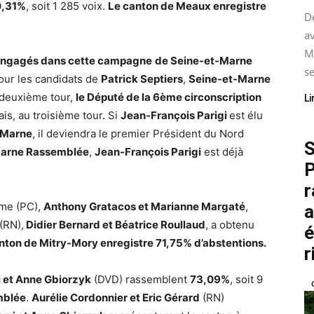
0,31%
, soit 1 285 voix.
Le canton de Meaux enregistre
De
av
M
 engagés dans cette campagne
de Seine-et-Marne
se
pour les candidats de
Patrick Septiers
,
Seine-et-Marne
e deuxième tour,
le Député de la 6ème circonscription
Li
s, au troisième tour. Si
Jean-François Parigi
est élu
-Marne
, il deviendra le premier Président du Nord
S
Marne Rassemblée
,
Jean-François Parigi
est déjà
P
r
ôme (PC),
Anthony Gratacos et Marianne Margaté
,
a
(RN),
Didier Bernard et Béatrice Roullaud
, a obtenu
é
nton de Mitry-Mory enregistre 71,75% d’abstentions.
r
i et Anne Gbiorzyk
(DVD) rassemblent
73,09%
, soit 9
mblée
.
Aurélie Cordonnier et Eric Gérard
(RN)