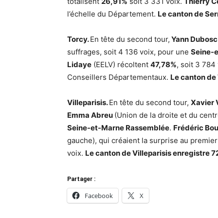
totalisent
26,91%
soit 3 331 voix.
Thierry C
l’échelle du Département.
Le canton de Ser
Torcy.
En tête du second tour,
Yann Dubosc
suffrages, soit 4 136 voix, pour une
Seine-
Lidaye
(EELV) récoltent
47,78%
, soit 3 784
Conseillers Départementaux.
Le canton de 
Villeparisis.
En tête du second tour,
Xavier
Emma Abreu
(Union de la droite et du cent
Seine-et-Marne Rassemblée
.
Frédéric Bou
gauche), qui créaient la surprise au premie
voix.
Le canton de Villeparisis enregistre 
Partager :
Facebook
X