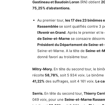
Gastineau et Baudoin Loron
(RN) obtient
2
75,25% d’abstentions.
Au premier tour,
les 17 des 23 binômes
Rassemblée
se sont qualifiés contre 3 
l’Avenir en Grand
. Après le premier et l
de Seine-et-Marne
se consacre désormai
Président du Département de Seine-et
Seine-et-Marne. A la tête de
Seine-et-
donné favori au troisième tour.
Mitry-Mory.
En tête du second tour, le bin
récolte
58,78%
, soit 5 934 voix. Le binôme 
41,22%
des suffrages, soit 4 161 voix.
Le ca
Serris.
En tête du second tour,
Thierry Cerr
049 voix, pour une
Seine-et-Marne Rasse