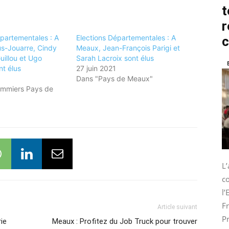
t
r
épartementales : A
Elections Départementales : A
us-Jouarre, Cindy
Meaux, Jean-François Parigi et
uillou et Ugo
Sarah Lacroix sont élus
nt élus
27 juin 2021
Dans "Pays de Meaux"
ommiers Pays de
L
co
l
Fr
Article suivant
Pr
ie
Meaux : Profitez du Job Truck pour trouver