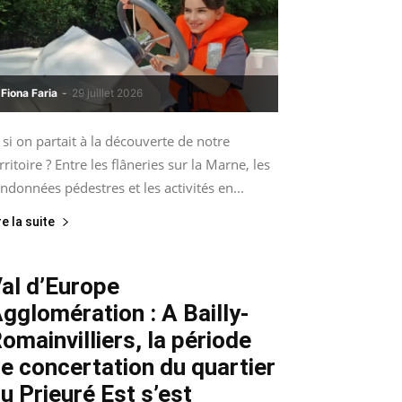
Fiona Faria
-
29 juillet 2026
 si on partait à la découverte de notre
rritoire ? Entre les flâneries sur la Marne, les
ndonnées pédestres et les activités en...
re la suite
al d’Europe
gglomération : A Bailly-
omainvilliers, la période
e concertation du quartier
u Prieuré Est s’est