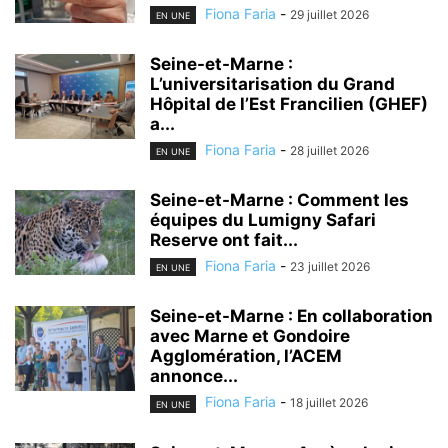
Fiona Faria
-
29 juillet 2026
EN UNE
Seine-et-Marne :
L’universitarisation du Grand
Hôpital de l’Est Francilien (GHEF)
a...
Fiona Faria
-
28 juillet 2026
EN UNE
Seine-et-Marne : Comment les
équipes du Lumigny Safari
Reserve ont fait...
Fiona Faria
-
23 juillet 2026
EN UNE
Seine-et-Marne : En collaboration
avec Marne et Gondoire
Agglomération, l’ACEM
annonce...
Fiona Faria
-
18 juillet 2026
EN UNE