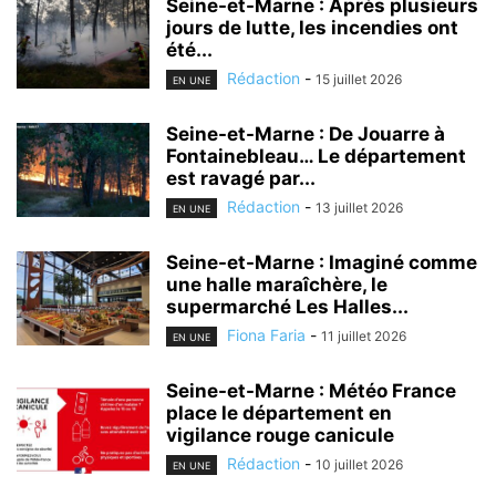
Seine-et-Marne : Après plusieurs
jours de lutte, les incendies ont
été...
Rédaction
-
15 juillet 2026
EN UNE
Seine-et-Marne : De Jouarre à
Fontainebleau… Le département
est ravagé par...
Rédaction
-
13 juillet 2026
EN UNE
Seine-et-Marne : Imaginé comme
une halle maraîchère, le
supermarché Les Halles...
Fiona Faria
-
11 juillet 2026
EN UNE
Seine-et-Marne : Météo France
place le département en
vigilance rouge canicule
Rédaction
-
10 juillet 2026
EN UNE