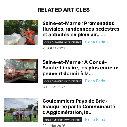
RELATED ARTICLES
Seine-et-Marne : Promenades
fluviales, randonnées pédestres
et activités en plein air…...
Fiona Faria
-
COULOMMIERS PAYS DE BRIE
29 juillet 2026
Seine-et-Marne : A Condé-
Sainte-Libiaire, les plus curieux
peuvent dormir à la...
Fiona Faria
-
COULOMMIERS PAYS DE BRIE
30 juillet 2026
Coulommiers Pays de Brie :
Inaugurée par la Communauté
d’Agglomération, le...
Fiona Faria
-
COULOMMIERS PAYS DE BRIE
20 juillet 2026