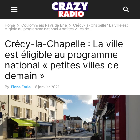
Home
Coulommiers Pays de Brie
Crécy-la-Chapelle : La ville est
éligible au programme national « petites villes de...
Crécy-la-Chapelle : La ville
est éligible au programme
national « petites villes de
demain »
By
Fiona Faria
-
8 janvier 2021