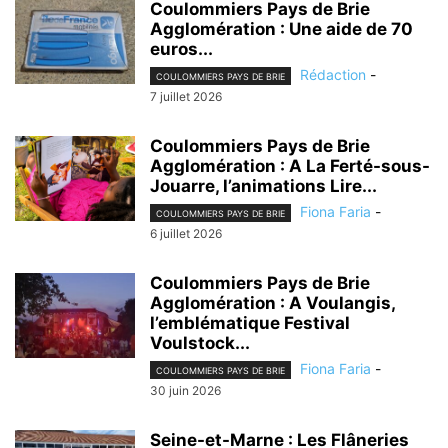
Coulommiers Pays de Brie
Agglomération : Une aide de 70
euros...
Rédaction
-
COULOMMIERS PAYS DE BRIE
7 juillet 2026
Coulommiers Pays de Brie
Agglomération : A La Ferté-sous-
Jouarre, l’animations Lire...
Fiona Faria
-
COULOMMIERS PAYS DE BRIE
6 juillet 2026
Coulommiers Pays de Brie
Agglomération : A Voulangis,
l’emblématique Festival
Voulstock...
Fiona Faria
-
COULOMMIERS PAYS DE BRIE
30 juin 2026
Seine-et-Marne : Les Flâneries