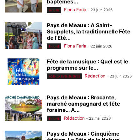
baptêmes...
Fiona Faria
-
23 juin 2026
EN UNE
Pays de Meaux : A Saint-
Soupplets, la traditionnelle Fête
de l’Eté...
Fiona Faria
-
22 juin 2026
EN UNE
Fête de la musique : Quel est le
programme sur le...
Rédaction
-
23 juin 2026
AGENDA EVÈNEMENTS
Pays de Meaux : Brocante,
marché campagnard et fête
foraine… A...
Rédaction
-
22 mai 2026
EN UNE
Pays de Meaux : Cinquième