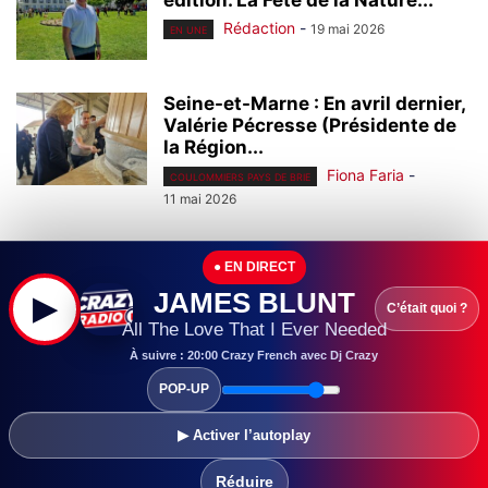
édition. La Fête de la Nature...
Rédaction
-
19 mai 2026
EN UNE
Seine-et-Marne : En avril dernier,
Valérie Pécresse (Présidente de
la Région...
Fiona Faria
-
COULOMMIERS PAYS DE BRIE
11 mai 2026
Pays de Meaux : A Trilport, Jean-
● EN DIRECT
Michel Morer a été reconduit...
JAMES BLUNT
▶
Fiona Faria
-
28 avril 2026
EN UNE
C’était quoi ?
All The Love That I Ever Needed
À suivre : 20:00 Crazy French avec Dj Crazy
Seine-et-Marne : Attendu pour
POP-UP
septembre 2027, la première
pierre du futur...
▶ Activer l’autoplay
Fiona Faria
-
24 avril 2026
EN UNE
Réduire