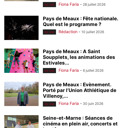
Fiona Faria
-
28 juillet 2026
EN UNE
Pays de Meaux : Fête nationale.
Quel est le programme ?
Rédaction
-
10 juillet 2026
EN UNE
Pays de Meaux : A Saint
Soupplets, les animations des
Estivales...
Fiona Faria
-
6 juillet 2026
EN UNE
Pays de Meaux : Evènement.
Porté par l’Union Athlétique de
Villenoy,...
Fiona Faria
-
30 juin 2026
EN UNE
Seine-et-Marne : Séances de
cinéma en plein air, concerts et