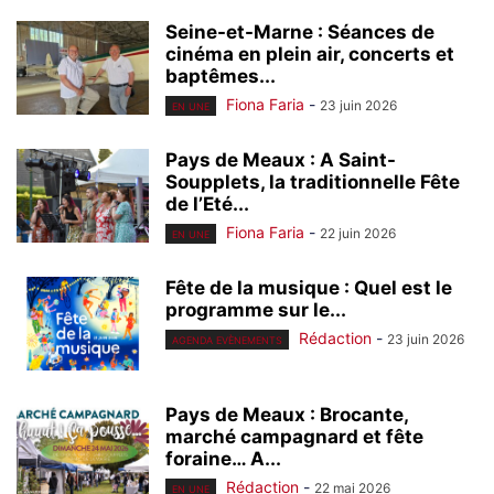
Seine-et-Marne : Séances de
cinéma en plein air, concerts et
baptêmes...
Fiona Faria
-
23 juin 2026
EN UNE
Pays de Meaux : A Saint-
Soupplets, la traditionnelle Fête
de l’Eté...
Fiona Faria
-
22 juin 2026
EN UNE
Fête de la musique : Quel est le
programme sur le...
Rédaction
-
23 juin 2026
AGENDA EVÈNEMENTS
Pays de Meaux : Brocante,
marché campagnard et fête
foraine… A...
Rédaction
-
22 mai 2026
EN UNE