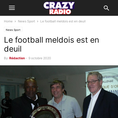
Home
News Sport
Le football meldois est en deuil
News Sport
Le football meldois est en
deuil
By
Rédaction
-
9 octobre 2020