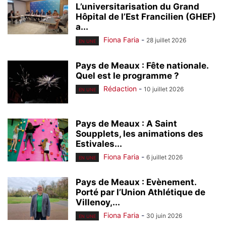
L’universitarisation du Grand
Hôpital de l’Est Francilien (GHEF)
a...
Fiona Faria
-
28 juillet 2026
EN UNE
Pays de Meaux : Fête nationale.
Quel est le programme ?
Rédaction
-
10 juillet 2026
EN UNE
Pays de Meaux : A Saint
Soupplets, les animations des
Estivales...
Fiona Faria
-
6 juillet 2026
EN UNE
Pays de Meaux : Evènement.
Porté par l’Union Athlétique de
Villenoy,...
Fiona Faria
-
30 juin 2026
EN UNE